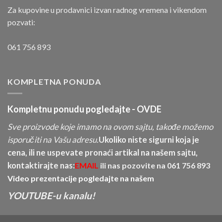
Za kupovine u prodavnici izvan radnog vremena i vikendom
pozvati:
061 756 893
KOMPLETNA PONUDA
Kompletnu ponudu pogledajte -
OVDE
Sve proizvode koje imamo na ovom sajtu, takođe možemo
isporučiti na Vašu adresu.
Ukoliko niste sigurni koja je
cena, ili ne uspevate pronaći artikal na našem sajtu,
kontaktirajte nas:
EMAIL
ili nas pozovite na
061 756 893
Video prezentacije pogledajte na našem
YOUTUBE-u kanalu!