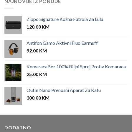
NAJNOVIJE IZ PONUDE
Zippo Signature Kožna Futrola Za Lulu
120.00
KM
Antifon Gamo Aktivni Fluo Earmuff
92.00
KM
KomaracaBez 100% Biljni Sprej Protiv Komaraca
25.00
KM
OutIn Nano Prenosni Aparat Za Kafu
300.00
KM
DODATNO