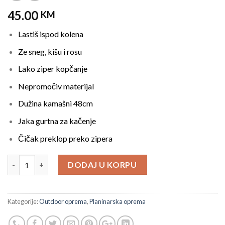
45.00
KM
Lastiš ispod kolena
Ze sneg, kišu i rosu
Lako ziper kopčanje
Nepromočiv materijal
Dužina kamašni 48cm
Jaka gurtna za kačenje
Čičak preklop preko zipera
KAMAŠNE ZA LOVCE I PLANINARE količina
DODAJ U KORPU
Kategorije:
Outdoor oprema
,
Planinarska oprema