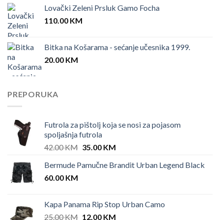
Lovački Zeleni Prsluk Gamo Focha
110.00
KM
Bitka na Košarama - sećanje učesnika 1999.
20.00
KM
PREPORUKA
Futrola za pištolj koja se nosi za pojasom
spoljašnja futrola
Original
Current
42.00
KM
35.00
KM
price
price
Bermude Pamučne Brandit Urban Legend Black
was:
is:
60.00
KM
42.00 KM.
35.00 KM.
Kapa Panama Rip Stop Urban Camo
Original
Current
25.00
KM
12.00
KM