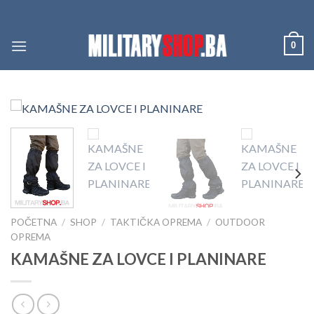
Skip
to
content
0
POČETNA
/
SHOP
/
TAKTIČKA OPREMA
/
OUTDOOR
OPREMA
KAMAŠNE ZA LOVCE I PLANINARE