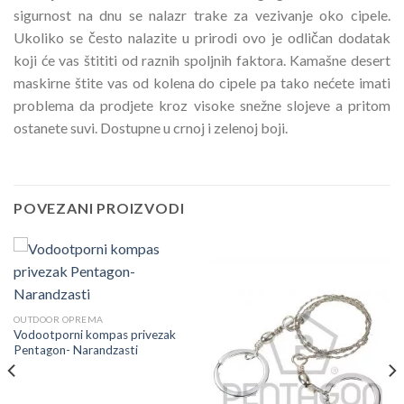
sigurnost na dnu se nalazr trake za vezivanje oko cipele.
Ukoliko se često nalazite u prirodi ovo je odličan dodatak
koji će vas štititi od raznih spoljnih faktora. Kamašne desert
maskirne štite vas od kolena do cipele pa tako nećete imati
problema da prodjete kroz visoke snežne slojeve a pritom
ostanete suvi. Dostupne u crnoj i zelenoj boji.
POVEZANI PROIZVODI
OUTDOOR OPREMA
Vodootporni kompas privezak
Pentagon- Narandzasti