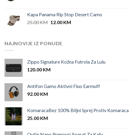
price
price
was:
is:
Kapa Panama Rip Stop Desert Camo
25.00 KM.
12.00 KM.
Original
Current
25.00
KM
12.00
KM
price
price
was:
is:
25.00 KM.
12.00 KM.
NAJNOVIJE IZ PONUDE
Zippo Signature Kožna Futrola Za Lulu
120.00
KM
Antifon Gamo Aktivni Fluo Earmuff
92.00
KM
KomaracaBez 100% Biljni Sprej Protiv Komaraca
25.00
KM
OutIn Nano Prenosni Aparat Za Kafu