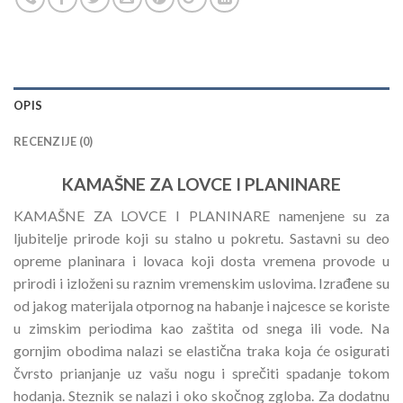
OPIS
RECENZIJE (0)
KAMAŠNE ZA LOVCE I PLANINARE
KAMAŠNE ZA LOVCE I PLANINARE namenjene su za
ljubitelje prirode koji su stalno u pokretu. Sastavni su deo
opreme planinara i lovaca koji dosta vremena provode u
prirodi i izloženi su raznim vremenskim uslovima. Izrađene su
od jakog materijala otpornog na habanje i najcesce se koriste
u zimskim periodima kao zaštita od snega ili vode. Na
gornjim obodima nalazi se elastična traka koja će osigurati
čvrsto prianjanje uz vašu nogu i sprečiti spadanje tokom
hodanja. Steznik se nalazi i oko skočnog zgloba. Za dodatnu