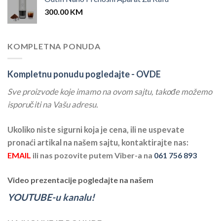
300.00
KM
KOMPLETNA PONUDA
Kompletnu ponudu pogledajte -
OVDE
Sve proizvode koje imamo na ovom sajtu, takođe možemo
isporučiti na Vašu adresu.
Ukoliko niste sigurni koja je cena, ili ne uspevate
pronaći artikal na našem sajtu, kontaktirajte nas:
EMAIL
ili nas pozovite putem Viber-a na
061 756 893
Video prezentacije pogledajte na našem
YOUTUBE-u kanalu!