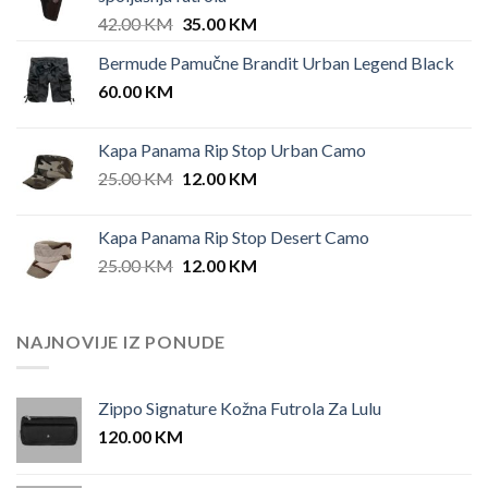
Original
Current
42.00
KM
35.00
KM
price
price
Bermude Pamučne Brandit Urban Legend Black
was:
is:
60.00
KM
42.00 KM.
35.00 KM.
Kapa Panama Rip Stop Urban Camo
Original
Current
25.00
KM
12.00
KM
price
price
was:
is:
Kapa Panama Rip Stop Desert Camo
25.00 KM.
12.00 KM.
Original
Current
25.00
KM
12.00
KM
price
price
was:
is:
25.00 KM.
12.00 KM.
NAJNOVIJE IZ PONUDE
Zippo Signature Kožna Futrola Za Lulu
120.00
KM