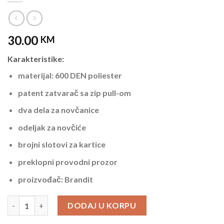
30.00
KM
Karakteristike:
materijal: 600 DEN poliester
patent zatvarač sa zip pull-om
dva dela za novčanice
odeljak za novčiće
brojni slotovi za kartice
preklopni provodni prozor
proizvođač: Brandit
Maskirni Novčanik Brandit Darkcamo količina
DODAJ U KORPU