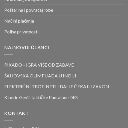
Poštarina i povraćaj robe
Načini plaćanja
Polisa privatnosti
NAJNOVIJI ČLANCI
PIKADO – IGRA VIŠE OD ZABAVE
ŠAHOVSKA OLIMPIJADA U INDIJI
ELEKTRIČNI TROTINETI I DALJE ČEKAJU ZAKON
Kinetic Gen2 Taktičke Pantalone DIG
KONTAKT