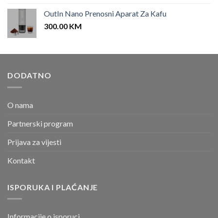
OutIn Nano Prenosni Aparat Za Kafu
300.00
KM
DODATNO
O nama
Partnerski program
Prijava za vijesti
Kontakt
ISPORUKA I PLAĆANJE
Informacije o isporuci