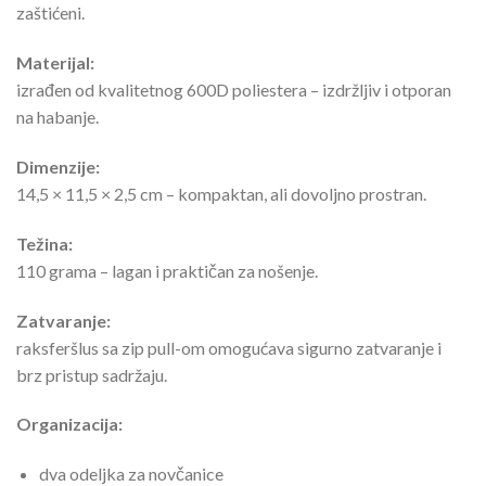
zaštićeni.
Materijal:
izrađen od kvalitetnog 600D poliestera – izdržljiv i otporan
na habanje.
Dimenzije:
14,5 × 11,5 × 2,5 cm – kompaktan, ali dovoljno prostran.
Težina:
110 grama – lagan i praktičan za nošenje.
Zatvaranje:
raksferšlus sa zip pull-om omogućava sigurno zatvaranje i
brz pristup sadržaju.
Organizacija:
dva odeljka za novčanice