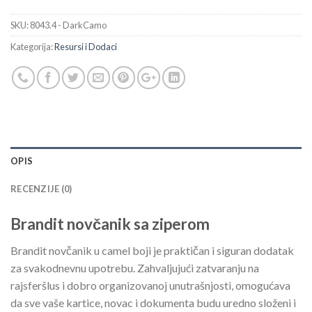
SKU:
8043.4 - DarkCamo
Kategorija:
Resursi i Dodaci
OPIS
RECENZIJE (0)
Brandit novčanik sa ziperom
Brandit novčanik u camel boji je praktičan i siguran dodatak
za svakodnevnu upotrebu. Zahvaljujući zatvaranju na
rajsferšlus i dobro organizovanoj unutrašnjosti, omogućava
da sve vaše kartice, novac i dokumenta budu uredno složeni i