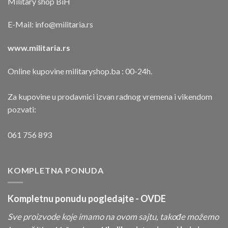
Military shop BiH
E-Mail:
info@militaria.rs
www.militaria.rs
Online kupovine militaryshop.ba : 00-24h.
Za kupovine u prodavnici izvan radnog vremena i vikendom
pozvati:
061 756 893
KOMPLETNA PONUDA
Kompletnu ponudu pogledajte -
OVDE
Sve proizvode koje imamo na ovom sajtu, takođe možemo