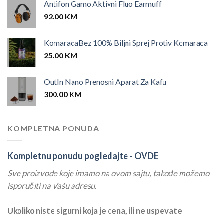
Antifon Gamo Aktivni Fluo Earmuff
92.00
KM
KomaracaBez 100% Biljni Sprej Protiv Komaraca
25.00
KM
OutIn Nano Prenosni Aparat Za Kafu
300.00
KM
KOMPLETNA PONUDA
Kompletnu ponudu pogledajte -
OVDE
Sve proizvode koje imamo na ovom sajtu, takođe možemo
isporučiti na Vašu adresu.
Ukoliko niste sigurni koja je cena, ili ne uspevate