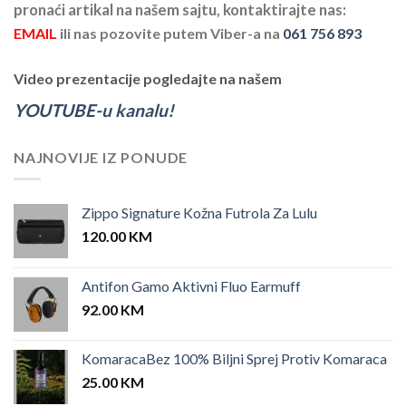
pronaći artikal na našem sajtu, kontaktirajte nas:
EMAIL
ili nas pozovite putem Viber-a na
061 756 893
Video prezentacije pogledajte na našem
YOUTUBE-u kanalu!
NAJNOVIJE IZ PONUDE
Zippo Signature Kožna Futrola Za Lulu
120.00
KM
Antifon Gamo Aktivni Fluo Earmuff
92.00
KM
KomaracaBez 100% Biljni Sprej Protiv Komaraca
25.00
KM