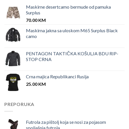
Maskirne desertcamo bermude od pamuka
Surplus
70.00
KM
Maskirna jakna sa uloskom M65 Surplus Black
camo
PENTAGON TAKTIČKA KOŠULJA BDU RIP-
STOP CRNA
Crna majica Republikanci Rusija
25.00
KM
PREPORUKA
Futrola za pištolj koja se nosi za pojasom
spoljašnja futrola