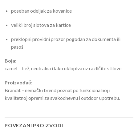
poseban odeljak za kovanice
veliki broj slotova za kartice
preklopni providni prozor pogodan za dokumenta ili
pasoš
Boja:
camel – bež, neutralna i lako uklopiva uz različite stilove.
Proizvođač:
Brandit – nemački brend poznat po funkcionalnoj i
kvalitetnoj opremi za svakodnevnu i outdoor upotrebu.
POVEZANI PROIZVODI