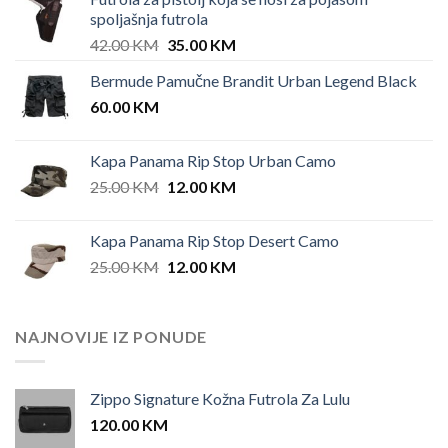
spoljašnja futrola
Original
Current
42.00
KM
35.00
KM
price
price
Bermude Pamučne Brandit Urban Legend Black
was:
is:
60.00
KM
42.00 KM.
35.00 KM.
Kapa Panama Rip Stop Urban Camo
Original
Current
25.00
KM
12.00
KM
price
price
was:
is:
Kapa Panama Rip Stop Desert Camo
25.00 KM.
12.00 KM.
Original
Current
25.00
KM
12.00
KM
price
price
was:
is:
25.00 KM.
12.00 KM.
NAJNOVIJE IZ PONUDE
Zippo Signature Kožna Futrola Za Lulu
120.00
KM