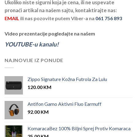
Ukoliko niste sigurni koja je cena, ili ne uspevate
pronaći artikal na našem sajtu, kontaktirajte nas:
EMAIL
ili nas pozovite putem Viber-a na
061 756 893
Video prezentacije pogledajte na našem
YOUTUBE-u kanalu!
NAJNOVIJE IZ PONUDE
Zippo Signature Kožna Futrola Za Lulu
120.00
KM
Antifon Gamo Aktivni Fluo Earmuff
92.00
KM
KomaracaBez 100% Biljni Sprej Protiv Komaraca
25.00
KM