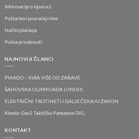
Informacije o isporuci
Poštarina i povraćaj robe
Načini plaćanja
Polisa privatnosti
NAJNOVIJI ČLANCI
PIKADO – IGRA VIŠE OD ZABAVE
ŠAHOVSKA OLIMPIJADA U INDIJI
ELEKTRIČNI TROTINETI I DALJE ČEKAJU ZAKON
Kinetic Gen2 Taktičke Pantalone DIG
KONTAKT