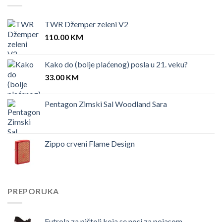
TWR Džemper zeleni V2
110.00
KM
Kako do (bolje plaćenog) posla u 21. veku?
33.00
KM
Pentagon Zimski Sal Woodland Sara
Zippo crveni Flame Design
PREPORUKA
Futrola za pištolj koja se nosi za pojasom