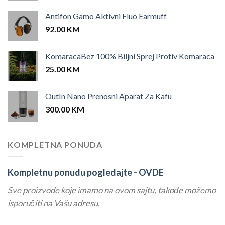
Antifon Gamo Aktivni Fluo Earmuff
92.00
KM
KomaracaBez 100% Biljni Sprej Protiv Komaraca
25.00
KM
OutIn Nano Prenosni Aparat Za Kafu
300.00
KM
KOMPLETNA PONUDA
Kompletnu ponudu pogledajte -
OVDE
Sve proizvode koje imamo na ovom sajtu, takođe možemo
isporučiti na Vašu adresu.