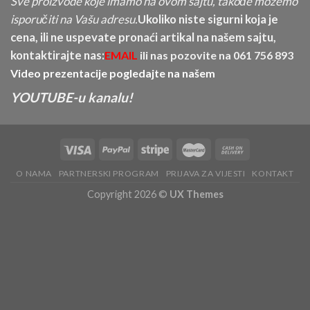
Sve proizvode koje imamo na ovom sajtu, takođe možemo
isporučiti na Vašu adresu.
Ukoliko niste sigurni koja je
cena, ili ne uspevate pronaći artikal na našem sajtu,
kontaktirajte nas:
EMAIL
ili nas pozovite na
061 756 893
Video prezentacije pogledajte na našem
YOUTUBE-u kanalu!
O NAMA
PARTNERSKI PROGRAM
PRIJAVA ZA VIJESTI
KONTAKT
Copyright 2026 ©
UX Themes