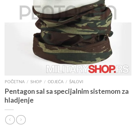
POČETNA
/
SHOP
/
ODJEĆA
/
ŠALOVI
Pentagon sal sa specijalnim sistemom za
hladjenje