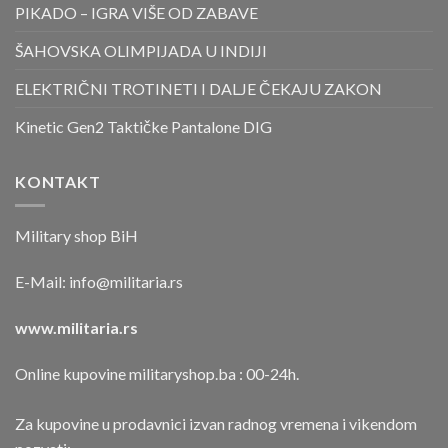
PIKADO – IGRA VIŠE OD ZABAVE
ŠAHOVSKA OLIMPIJADA U INDIJI
ELEKTRIČNI TROTINETI I DALJE ČEKAJU ZAKON
Kinetic Gen2 Taktičke Pantalone DIG
KONTAKT
Military shop BiH
E-Mail:
info@militaria.rs
www.militaria.rs
Online kupovine militaryshop.ba : 00-24h.
Za kupovine u prodavnici izvan radnog vremena i vikendom