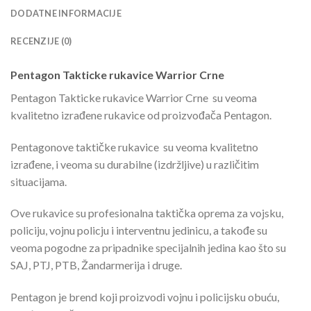
DODATNE INFORMACIJE
RECENZIJE (0)
Pentagon Takticke rukavice Warrior Crne
Pentagon Takticke rukavice Warrior Crne su veoma
kvalitetno izrađene rukavice od proizvođača Pentagon.
Pentagonove taktičke rukavice su veoma kvalitetno
izrađene, i veoma su durabilne (izdržljive) u različitim
situacijama.
Ove rukavice su profesionalna taktička oprema za vojsku,
policiju, vojnu policju i interventnu jedinicu, a takođe su
veoma pogodne za pripadnike specijalnih jedina kao što su
SAJ, PTJ, PTB, Žandarmerija i druge.
Pentagon je brend koji proizvodi vojnu i policijsku obuću,