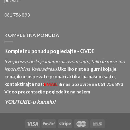
pozvati:
061 756 893
KOMPLETNA PONUDA
Kompletnu ponudu pogledajte -
OVDE
Sve proizvode koje imamo na ovom sajtu, takođe možemo
isporučiti na Vašu adresu.
Ukoliko niste sigurni koja je
cena, ili ne uspevate pronaći artikal na našem sajtu,
kontaktirajte nas:
EMAIL
ili nas pozovite na
061 756 893
Video prezentacije pogledajte na našem
YOUTUBE-u kanalu!