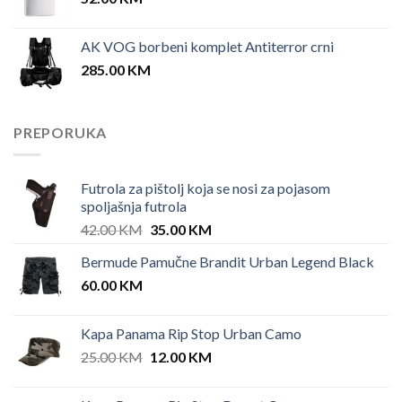
AK VOG borbeni komplet Antiterror crni
285.00
KM
PREPORUKA
Futrola za pištolj koja se nosi za pojasom
spoljašnja futrola
Original
Current
42.00
KM
35.00
KM
price
price
Bermude Pamučne Brandit Urban Legend Black
was:
is:
60.00
KM
42.00 KM.
35.00 KM.
Kapa Panama Rip Stop Urban Camo
Original
Current
25.00
KM
12.00
KM
price
price
was:
is: