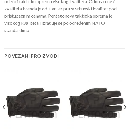
odeću i taktičku opremu visokog kvaliteta. Odnos cene /
kvaliteta brenda je odličan jer pruža vrhunski kvalitet pod
pristupačnim cenama. Pentagonova taktička oprema je
visokog kvaliteta i izrađuje se po određenim NATO
standardima
POVEZANI PROIZVODI