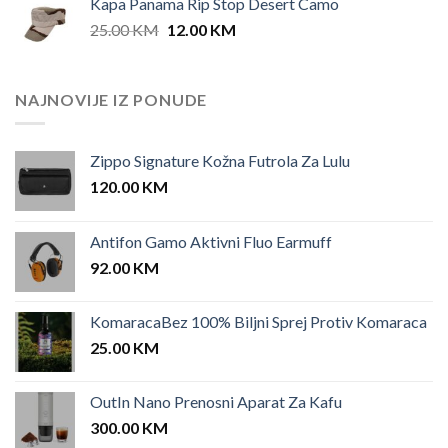
Kapa Panama Rip Stop Desert Camo
25.00 KM.
12.00 KM.
Original
Current
25.00
KM
12.00
KM
price
price
was:
is:
25.00 KM.
12.00 KM.
NAJNOVIJE IZ PONUDE
Zippo Signature Kožna Futrola Za Lulu
120.00
KM
Antifon Gamo Aktivni Fluo Earmuff
92.00
KM
KomaracaBez 100% Biljni Sprej Protiv Komaraca
25.00
KM
OutIn Nano Prenosni Aparat Za Kafu
300.00
KM