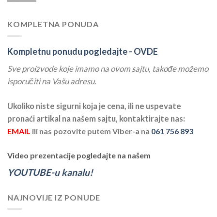
KOMPLETNA PONUDA
Kompletnu ponudu pogledajte -
OVDE
Sve proizvode koje imamo na ovom sajtu, takođe možemo
isporučiti na Vašu adresu.
Ukoliko niste sigurni koja je cena, ili ne uspevate
pronaći artikal na našem sajtu, kontaktirajte nas:
EMAIL
ili nas pozovite putem Viber-a na
061 756 893
Video prezentacije pogledajte na našem
YOUTUBE-u kanalu!
NAJNOVIJE IZ PONUDE