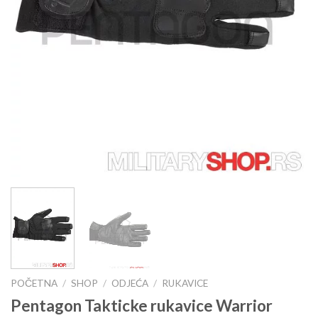
POČETNA
/
SHOP
/
ODJEĆA
/
RUKAVICE
Pentagon Takticke rukavice Warrior