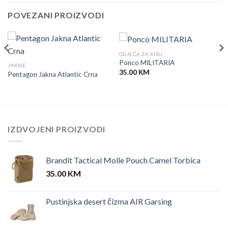
POVEZANI PROIZVODI
ODJEĆA ZA KIŠU
Ponco MILITARIA
JAKNE
35.00
KM
Pentagon Jakna Atlantic Crna
IZDVOJENI PROIZVODI
Brandit Tactical Molle Pouch Camel Torbica
35.00
KM
Pustinjska desert čizma AIR Garsing