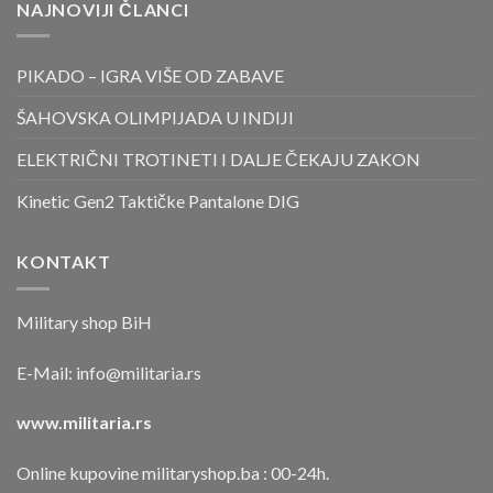
NAJNOVIJI ČLANCI
PIKADO – IGRA VIŠE OD ZABAVE
ŠAHOVSKA OLIMPIJADA U INDIJI
ELEKTRIČNI TROTINETI I DALJE ČEKAJU ZAKON
Kinetic Gen2 Taktičke Pantalone DIG
KONTAKT
Military shop BiH
E-Mail:
info@militaria.rs
www.militaria.rs
Online kupovine militaryshop.ba : 00-24h.