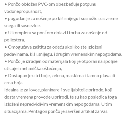
• Pončo obložen PVC-om obezbeđuje potpunu
vodonepropusnost,
• pogodan je za nošenje po kišisnijegu i susnežici, u svreme
snega ili susnezice.
• U kompletu sa pončom dolazi i torba za nošenje od
poliestera,
• Omogućava zaštitu za odeću ukoliko ste izloženi
padavinama, kiši, snijegu, i drugim vremenskim nepogodama,
• Pončo je izradjen od materijala koji je otporan na spoljne
uticaje i mehanička oštećenja,
• Dostupan je u tri boje, zelena, maskirna i tamno plava ili
crna boja.
Idealna je za lovce, planinare, i sve ljubitelje prirode, koji
dosta vremena provode u prirodi, te su kao posledica toga
izloženi nepredvidivim vremenskim nepogodama. U tim
situacijama, Pentagon pončo je savršen artikal za Vas.