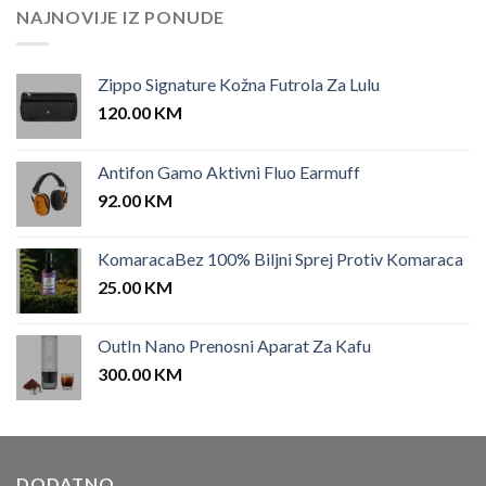
NAJNOVIJE IZ PONUDE
Zippo Signature Kožna Futrola Za Lulu
120.00
KM
Antifon Gamo Aktivni Fluo Earmuff
92.00
KM
KomaracaBez 100% Biljni Sprej Protiv Komaraca
25.00
KM
OutIn Nano Prenosni Aparat Za Kafu
300.00
KM
DODATNO