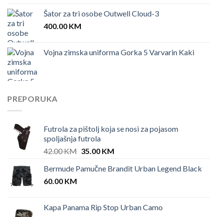
Šator za tri osobe Outwell Cloud-3
400.00
KM
Vojna zimska uniforma Gorka 5 Varvarin Kaki
PREPORUKA
Futrola za pištolj koja se nosi za pojasom
spoljašnja futrola
Original
Current
42.00
KM
35.00
KM
price
price
Bermude Pamučne Brandit Urban Legend Black
was:
is:
60.00
KM
42.00 KM.
35.00 KM.
Kapa Panama Rip Stop Urban Camo