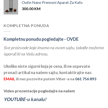
OutIn Nano Prenosni Aparat Za Kafu
300.00
KM
KOMPLETNA PONUDA
Kompletnu ponudu pogledajte -
OVDE
Sve proizvode koje imamo na ovom sajtu, takođe možemo
isporučiti na Vašu adresu.
Ukoliko niste sigurni koja je cena, ili ne uspevate
pronaći artikal na našem sajtu, kontaktirajte nas:
EMAIL
ili nas pozovite putem Viber-a na
061 756 893
Video prezentacije pogledajte na našem
YOUTUBE-u kanalu!