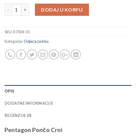
Pentagon Pončo Crni količina
DODAJ U KORPU
SKU:
K7004-01
Kategorija:
Odjeća za kišu
OPIS
DODATNE INFORMACIJE
RECENZIJE (0)
Pentagon Pončo Crni