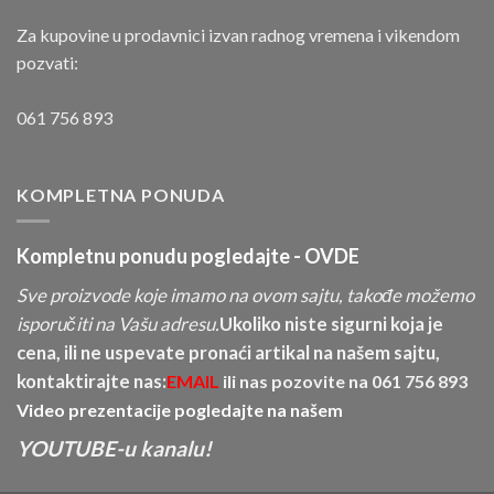
Za kupovine u prodavnici izvan radnog vremena i vikendom
pozvati:
061 756 893
KOMPLETNA PONUDA
Kompletnu ponudu pogledajte -
OVDE
Sve proizvode koje imamo na ovom sajtu, takođe možemo
isporučiti na Vašu adresu.
Ukoliko niste sigurni koja je
cena, ili ne uspevate pronaći artikal na našem sajtu,
kontaktirajte nas:
EMAIL
ili nas pozovite na
061 756 893
Video prezentacije pogledajte na našem
YOUTUBE-u kanalu!