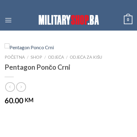
Skip
to
content
0
POČETNA
/
SHOP
/
ODJEĆA
/
ODJEĆA ZA KIŠU
Pentagon Pončo Crni
60.00
KM