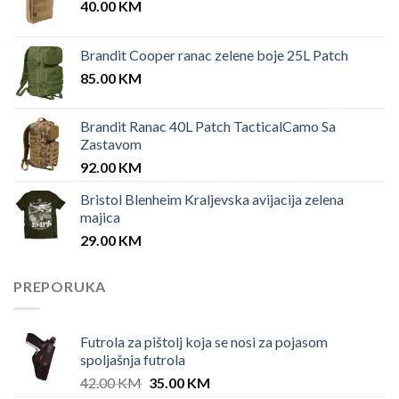
40.00
KM
Brandit Cooper ranac zelene boje 25L Patch
85.00
KM
Brandit Ranac 40L Patch TacticalCamo Sa
Zastavom
92.00
KM
Bristol Blenheim Kraljevska avijacija zelena
majica
29.00
KM
PREPORUKA
Futrola za pištolj koja se nosi za pojasom
spoljašnja futrola
Original
Current
42.00
KM
35.00
KM