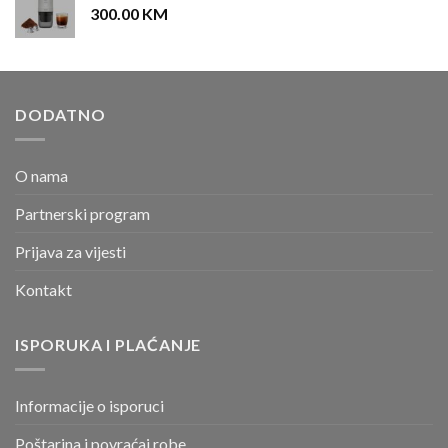
300.00
KM
DODATNO
O nama
Partnerski program
Prijava za vijesti
Kontakt
ISPORUKA I PLAĆANJE
Informacije o isporuci
Poštarina i povraćaj robe