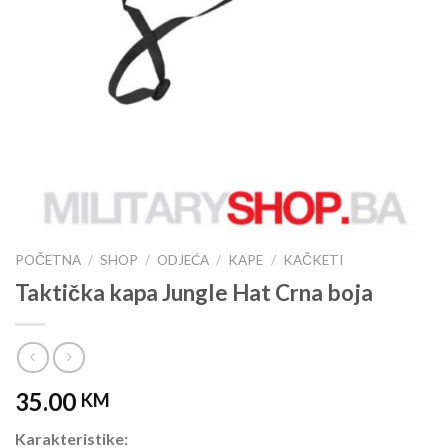
POČETNA
/
SHOP
/
ODJEĆA
/
KAPE
/
KAČKETI
Taktička kapa Jungle Hat Crna boja
35.00
KM
Karakteristike: