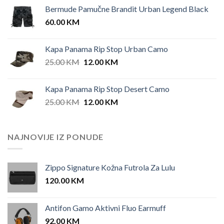
price
price
Bermude Pamučne Brandit Urban Legend Black
was:
is:
60.00
KM
42.00 KM.
35.00 KM.
Kapa Panama Rip Stop Urban Camo
Original
Current
25.00
KM
12.00
KM
price
price
was:
is:
Kapa Panama Rip Stop Desert Camo
25.00 KM.
12.00 KM.
Original
Current
25.00
KM
12.00
KM
price
price
was:
is:
25.00 KM.
12.00 KM.
NAJNOVIJE IZ PONUDE
Zippo Signature Kožna Futrola Za Lulu
120.00
KM
Antifon Gamo Aktivni Fluo Earmuff
92.00
KM