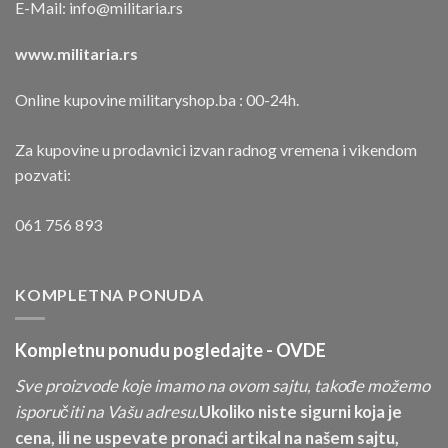
E-Mail:
info@militaria.rs
www.militaria.rs
Online kupovine militaryshop.ba : 00-24h.
Za kupovine u prodavnici izvan radnog vremena i vikendom
pozvati:
061 756 893
KOMPLETNA PONUDA
Kompletnu ponudu pogledajte -
OVDE
Sve proizvode koje imamo na ovom sajtu, takođe možemo
isporučiti na Vašu adresu.
Ukoliko niste sigurni koja je
cena, ili ne uspevate pronaći artikal na našem sajtu,