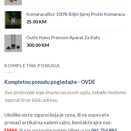
KomaracaBez 100% Biljni Sprej Protiv Komaraca
25.00
KM
OutIn Nano Prenosni Aparat Za Kafu
300.00
KM
KOMPLETNA PONUDA
Kompletnu ponudu pogledajte -
OVDE
Sve proizvode koje imamo na ovom sajtu, takođe možemo
isporučiti na Vašu adresu.
Ukoliko niste sigurni koja je cena, ili ne uspevate
pronaći artikal na našem sajtu, kontaktirajte nas:
EMAIL
ili nas pozovite putem Viber-a na
061 756 893