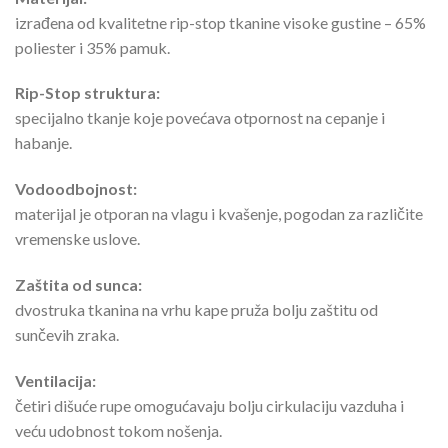
izrađena od kvalitetne rip-stop tkanine visoke gustine – 65%
poliester i 35% pamuk.
Rip-Stop struktura:
specijalno tkanje koje povećava otpornost na cepanje i
habanje.
Vodoodbojnost:
materijal je otporan na vlagu i kvašenje, pogodan za različite
vremenske uslove.
Zaštita od sunca:
dvostruka tkanina na vrhu kape pruža bolju zaštitu od
sunčevih zraka.
Ventilacija:
četiri dišuće rupe omogućavaju bolju cirkulaciju vazduha i
veću udobnost tokom nošenja.