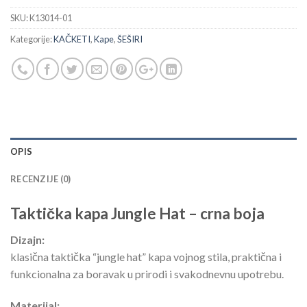
SKU:
K13014-01
Kategorije:
KAČKETI
,
Kape
,
ŠEŠIRI
OPIS
RECENZIJE (0)
Taktička kapa Jungle Hat – crna boja
Dizajn:
klasična taktička “jungle hat” kapa vojnog stila, praktična i
funkcionalna za boravak u prirodi i svakodnevnu upotrebu.
Materijal: