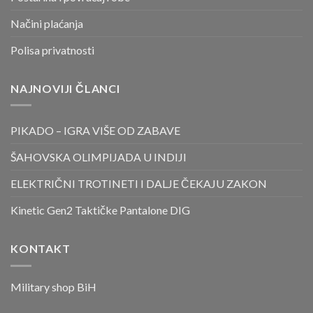
Načini plaćanja
Polisa privatnosti
NAJNOVIJI ČLANCI
PIKADO – IGRA VIŠE OD ZABAVE
ŠAHOVSKA OLIMPIJADA U INDIJI
ELEKTRIČNI TROTINETI I DALJE ČEKAJU ZAKON
Kinetic Gen2 Taktičke Pantalone DIG
KONTAKT
Military shop BiH