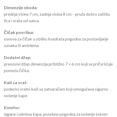
Dimenzije oboda:
prednja visina 7 cm, zadnja visina 8 cm – pruža dobru zaštitu
lica i vrata od sunca.
Čičak površina:
osnova za čičak u obliku kvadrata pogodna za postavljanje
oznaka ili amblema.
Dodatni džep:
prenosivi džep dimenzija približno 7 × 6 cm koji se pričvršćuje
pomoću čička.
Kaiš za vrat:
podesivi vratni kaiš sa zatvaračem koji omogućava sigurno
nošenje kape.
Komfor:
lagana i udobna kapa, posebno pogodna za nošenje tokom