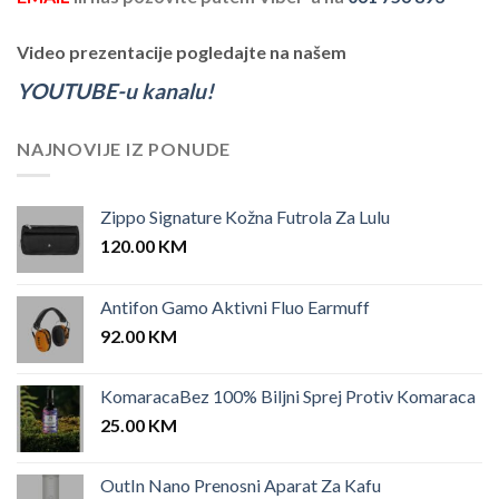
Video prezentacije pogledajte na našem
YOUTUBE-u kanalu!
NAJNOVIJE IZ PONUDE
Zippo Signature Kožna Futrola Za Lulu
120.00
KM
Antifon Gamo Aktivni Fluo Earmuff
92.00
KM
KomaracaBez 100% Biljni Sprej Protiv Komaraca
25.00
KM
OutIn Nano Prenosni Aparat Za Kafu