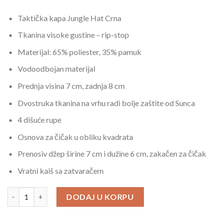
Taktička kapa Jungle Hat Crna
Tkanina visoke gustine – rip-stop
Materijal: 65% poliester, 35% pamuk
Vodoodbojan materijal
Prednja visina 7 cm, zadnja 8 cm
Dvostruka tkanina na vrhu radi bolje zaštite od Sunca
4 dišuće rupe
Osnova za čičak u obliku kvadrata
Prenosiv džep širine 7 cm i dužine 6 cm, zakačen za čičak
Vratni kaiš sa zatvaračem
Taktička kapa Jungle Hat Crna boja količina
DODAJ U KORPU