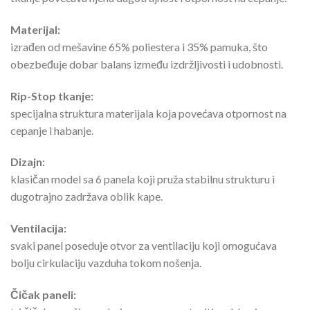
Materijal:
izrađen od mešavine 65% poliestera i 35% pamuka, što
obezbeđuje dobar balans između izdržljivosti i udobnosti.
Rip-Stop tkanje:
specijalna struktura materijala koja povećava otpornost na
cepanje i habanje.
Dizajn:
klasičan model sa 6 panela koji pruža stabilnu strukturu i
dugotrajno zadržava oblik kape.
Ventilacija:
svaki panel poseduje otvor za ventilaciju koji omogućava
bolju cirkulaciju vazduha tokom nošenja.
Čičak paneli: