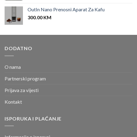
OutIn Nano Prenosni Aparat Za Kafu
300.00
KM
DODATNO
O nama
Partnerski program
Prijava za vijesti
Kontakt
ISPORUKA I PLAĆANJE
Informacije o isporuci