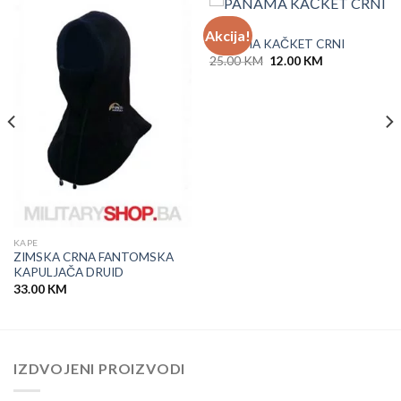
KAČKETI
Akcija!
PANAMA KAČKET CRNI
Original
Current
25.00
KM
12.00
KM
price
price
was:
is:
25.00 KM.
12.00 KM.
KAPE
ZIMSKA CRNA FANTOMSKA
KAPULJAČA DRUID
33.00
KM
IZDVOJENI PROIZVODI