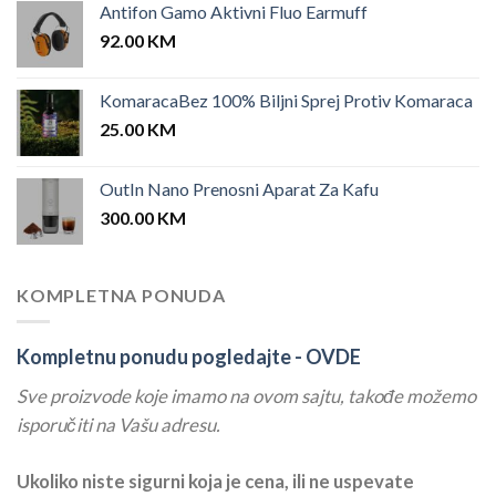
Antifon Gamo Aktivni Fluo Earmuff
92.00
KM
KomaracaBez 100% Biljni Sprej Protiv Komaraca
25.00
KM
OutIn Nano Prenosni Aparat Za Kafu
300.00
KM
KOMPLETNA PONUDA
Kompletnu ponudu pogledajte -
OVDE
Sve proizvode koje imamo na ovom sajtu, takođe možemo
isporučiti na Vašu adresu.
Ukoliko niste sigurni koja je cena, ili ne uspevate