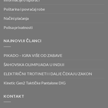
Poštarina i povraćaj robe
Načini plaćanja
Polisa privatnosti
NAJNOVIJI ČLANCI
PIKADO – IGRA VIŠE OD ZABAVE
ŠAHOVSKA OLIMPIJADA U INDIJI
ELEKTRIČNI TROTINETI I DALJE ČEKAJU ZAKON
Kinetic Gen2 Taktičke Pantalone DIG
KONTAKT