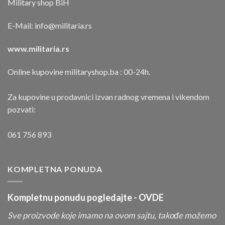
Military shop BiH
E-Mail:
info@militaria.rs
www.militaria.rs
Online kupovine militaryshop.ba : 00-24h.
Za kupovine u prodavnici izvan radnog vremena i vikendom
pozvati:
061 756 893
KOMPLETNA PONUDA
Kompletnu ponudu pogledajte -
OVDE
Sve proizvode koje imamo na ovom sajtu, takođe možemo