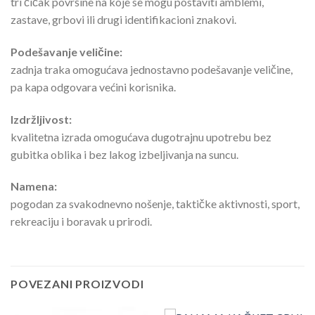
tri čičak površine na koje se mogu postaviti amblemi,
zastave, grbovi ili drugi identifikacioni znakovi.
Podešavanje veličine:
zadnja traka omogućava jednostavno podešavanje veličine,
pa kapa odgovara većini korisnika.
Izdržljivost:
kvalitetna izrada omogućava dugotrajnu upotrebu bez
gubitka oblika i bez lakog izbeljivanja na suncu.
Namena:
pogodan za svakodnevno nošenje, taktičke aktivnosti, sport,
rekreaciju i boravak u prirodi.
POVEZANI PROIZVODI