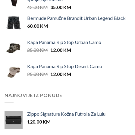
Original
Current
42.00
KM
35.00
KM
price
price
Bermude Pamučne Brandit Urban Legend Black
was:
is:
60.00
KM
42.00 KM.
35.00 KM.
Kapa Panama Rip Stop Urban Camo
Original
Current
25.00
KM
12.00
KM
price
price
was:
is:
Kapa Panama Rip Stop Desert Camo
25.00 KM.
12.00 KM.
Original
Current
25.00
KM
12.00
KM
price
price
was:
is:
25.00 KM.
12.00 KM.
NAJNOVIJE IZ PONUDE
Zippo Signature Kožna Futrola Za Lulu
120.00
KM