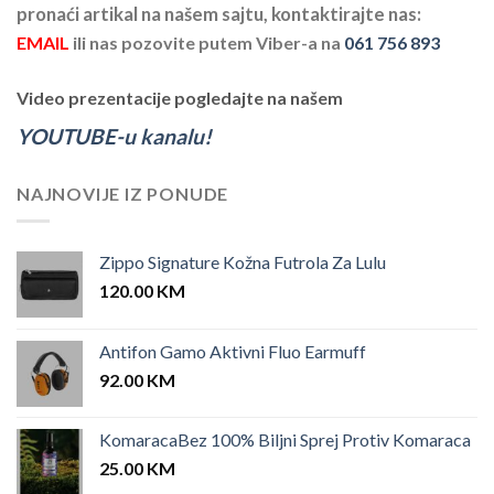
pronaći artikal na našem sajtu, kontaktirajte nas:
EMAIL
ili nas pozovite putem Viber-a na
061 756 893
Video prezentacije pogledajte na našem
YOUTUBE-u kanalu!
NAJNOVIJE IZ PONUDE
Zippo Signature Kožna Futrola Za Lulu
120.00
KM
Antifon Gamo Aktivni Fluo Earmuff
92.00
KM
KomaracaBez 100% Biljni Sprej Protiv Komaraca
25.00
KM