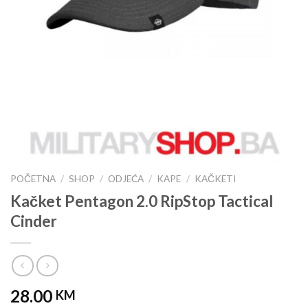
POČETNA
/
SHOP
/
ODJEĆA
/
KAPE
/
KAČKETI
Kačket Pentagon 2.0 RipStop Tactical
Cinder
28.00
KM