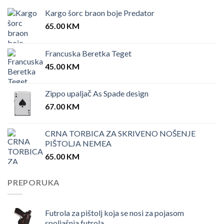
Kargo šorc braon boje Predator
65.00
KM
Francuska Beretka Teget
45.00
KM
Zippo upaljač As Spade design
67.00
KM
CRNA TORBICA ZA SKRIVENO NOŠENJE
PIŠTOLJA NEMEA
65.00
KM
PREPORUKA
Futrola za pištolj koja se nosi za pojasom
spoljašnja futrola