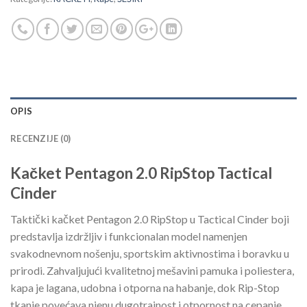
OPIS
RECENZIJE (0)
Kačket Pentagon 2.0 RipStop Tactical
Cinder
Taktički kačket Pentagon 2.0 RipStop u Tactical Cinder boji
predstavlja izdržljiv i funkcionalan model namenjen
svakodnevnom nošenju, sportskim aktivnostima i boravku u
prirodi. Zahvaljujući kvalitetnoj mešavini pamuka i poliestera,
kapa je lagana, udobna i otporna na habanje, dok Rip-Stop
tkanje povećava njenu dugotrajnost i otpornost na cepanje.