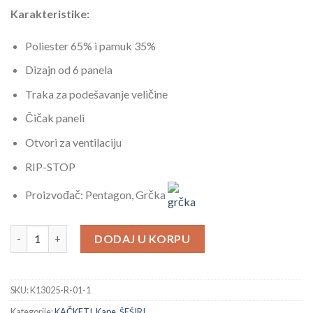
Karakteristike:
Poliester 65% i pamuk 35%
Dizajn od 6 panela
Traka za podešavanje veličine
Čičak paneli
Otvori za ventilaciju
RIP-STOP
Proizvođač: Pentagon, Grčka
Kačket Pentagon 2.0 RipStop Tactical Cinder količina
DODAJ U KORPU
SKU:
K13025-R-01-1
Kategorije:
KAČKETI
,
Kape
,
ŠEŠIRI