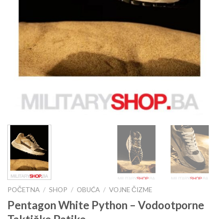
POČETNA
/
SHOP
/
OBUĆA
/
VOJNE ČIZME
Pentagon White Python – Vodootporne