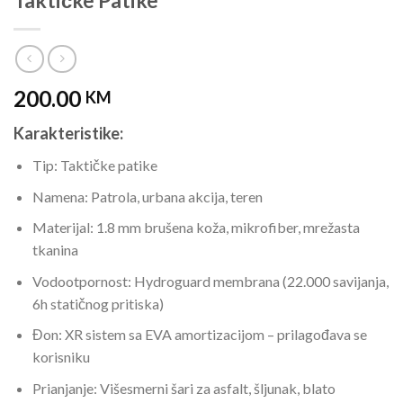
Taktičke Patike
200.00
KM
Karakteristike:
Tip: Taktičke patike
Namena: Patrola, urbana akcija, teren
Materijal: 1.8 mm brušena koža, mikrofiber, mrežasta
tkanina
Vodootpornost: Hydroguard membrana (22.000 savijanja,
6h statičnog pritiska)
Đon: XR sistem sa EVA amortizacijom – prilagođava se
korisniku
Prianjanje: Višesmerni šari za asfalt, šljunak, blato