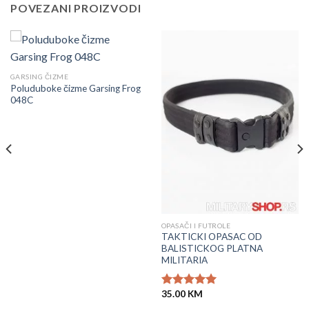
POVEZANI PROIZVODI
GARSING ČIZME
Poluduboke čizme Garsing Frog
048C
OPASAČI I FUTROLE
TAKTICKI OPASAC OD
BALISTICKOG PLATNA
MILITARIA
35.00
KM
Ocjenjeno
5.00
od 5
M.