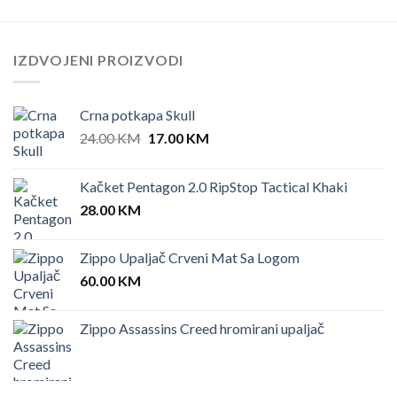
IZDVOJENI PROIZVODI
Crna potkapa Skull
Original
Current
24.00
KM
17.00
KM
price
price
was:
is:
Kačket Pentagon 2.0 RipStop Tactical Khaki
24.00 KM.
17.00 KM.
28.00
KM
Zippo Upaljač Crveni Mat Sa Logom
60.00
KM
Zippo Assassins Creed hromirani upaljač