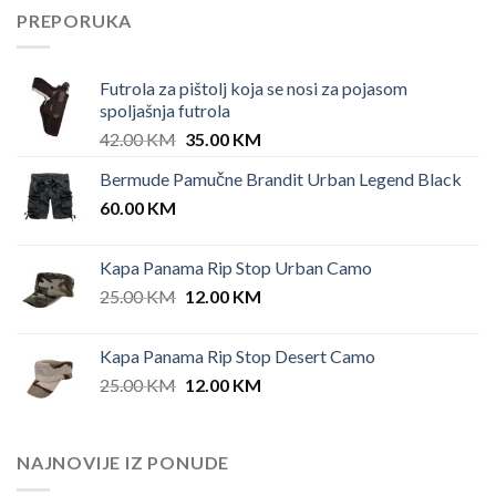
PREPORUKA
Futrola za pištolj koja se nosi za pojasom
spoljašnja futrola
Original
Current
42.00
KM
35.00
KM
price
price
Bermude Pamučne Brandit Urban Legend Black
was:
is:
60.00
KM
42.00 KM.
35.00 KM.
Kapa Panama Rip Stop Urban Camo
Original
Current
25.00
KM
12.00
KM
price
price
was:
is:
Kapa Panama Rip Stop Desert Camo
25.00 KM.
12.00 KM.
Original
Current
25.00
KM
12.00
KM
price
price
was:
is:
25.00 KM.
12.00 KM.
NAJNOVIJE IZ PONUDE