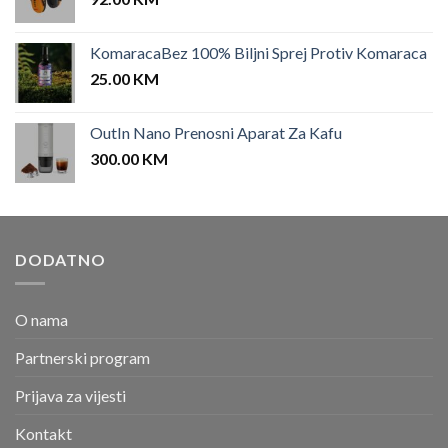
KomaracaBez 100% Biljni Sprej Protiv Komaraca
25.00
KM
OutIn Nano Prenosni Aparat Za Kafu
300.00
KM
DODATNO
O nama
Partnerski program
Prijava za vijesti
Kontakt