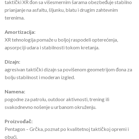
taktički XR đon sa višesmernim šarama obezbeđuje stabilno
prianjanje na asfaltu, šljunku, blatu i drugim zahtevnim
terenima.
Amortizacija:
XR tehnologija pomaže u boljoj raspodeli opterećenja,
apsorpciji udara i stabilnosti tokom kretanja.
Dizajn:
agresivan taktički dizajn sa povišenom geometrijom đona za
bolju stabilnost i moderan izgled.
Namena:
pogodne za patrolu, outdoor aktivnosti, trening ili
svakodnevno nošenje u urbanom okruženju.
Proizvođač:
Pentagon – Grčka, poznat po kvalitetnoj taktičkoj opremi i
obući.