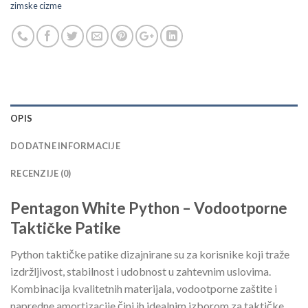
zimske cizme
OPIS
DODATNE INFORMACIJE
RECENZIJE (0)
Pentagon White Python – Vodootporne
Taktičke Patike
Python taktičke patike dizajnirane su za korisnike koji traže
izdržljivost, stabilnost i udobnost u zahtevnim uslovima.
Kombinacija kvalitetnih materijala, vodootporne zaštite i
napredne amortizacije čini ih idealnim izborom za taktičke