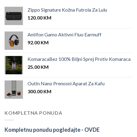
Zippo Signature Kožna Futrola Za Lulu
120.00
KM
Antifon Gamo Aktivni Fluo Earmuff
92.00
KM
KomaracaBez 100% Biljni Sprej Protiv Komaraca
25.00
KM
OutIn Nano Prenosni Aparat Za Kafu
300.00
KM
KOMPLETNA PONUDA
Kompletnu ponudu pogledajte -
OVDE