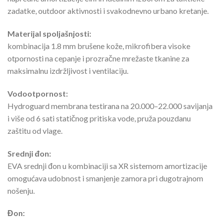
zadatke, outdoor aktivnosti i svakodnevno urbano kretanje.
Materijal spoljašnjosti:
kombinacija 1.8 mm brušene kože, mikrofibera visoke
otpornosti na cepanje i prozračne mrežaste tkanine za
maksimalnu izdržljivost i ventilaciju.
Vodootpornost:
Hydroguard membrana testirana na 20.000–22.000 savijanja
i više od 6 sati statičnog pritiska vode, pruža pouzdanu
zaštitu od vlage.
Srednji đon:
EVA srednji đon u kombinaciji sa XR sistemom amortizacije
omogućava udobnost i smanjenje zamora pri dugotrajnom
nošenju.
Đon: