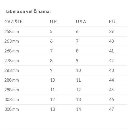
Tabela sa veličinama:
GAZIŠTE
U.K.
U.S.A.
E.U.
258 mm
5
6
39
263 mm
6
7
40
268 mm
7
8
41
278 mm
8
9
42
283 mm
9
10
43
288 mm
10
11
44
298 mm
11
12
45
303 mm
12
13
46
308 mm
13
14
47