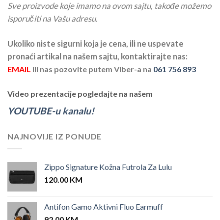
Sve proizvode koje imamo na ovom sajtu, takođe možemo
isporučiti na Vašu adresu.
Ukoliko niste sigurni koja je cena, ili ne uspevate
pronaći artikal na našem sajtu, kontaktirajte nas:
EMAIL
ili nas pozovite putem Viber-a na
061 756 893
Video prezentacije pogledajte na našem
YOUTUBE-u kanalu!
NAJNOVIJE IZ PONUDE
Zippo Signature Kožna Futrola Za Lulu
120.00
KM
Antifon Gamo Aktivni Fluo Earmuff
92.00
KM