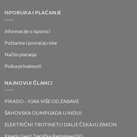
ISPORUKA I PLAĆANJE
Informacije o isporuci
Poštarina i povraćaj robe
Načini plaćanja
Polisa privatnosti
NAJNOVIJI ČLANCI
PIKADO – IGRA VIŠE OD ZABAVE
ŠAHOVSKA OLIMPIJADA U INDIJI
ELEKTRIČNI TROTINETI I DALJE ČEKAJU ZAKON
Kinetic Gen2 Taktičke Pantalone DIG