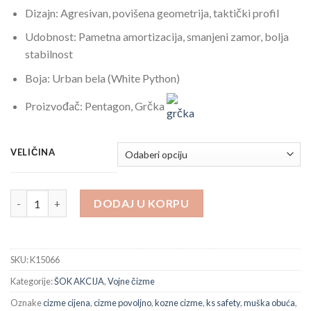
Dizajn: Agresivan, povišena geometrija, taktički profil
Udobnost: Pametna amortizacija, smanjeni zamor, bolja
stabilnost
Boja: Urban bela (White Python)
Proizvođač: Pentagon, Grčka
VELIČINA
Pentagon White Python – Vodootporne Taktičke Patike količin
DODAJ U KORPU
SKU:
K15066
Kategorije:
ŠOK AKCIJA
,
Vojne čizme
Oznake
cizme cijena
,
cizme povoljno
,
kozne cizme
,
ks safety
,
muška obuća
,