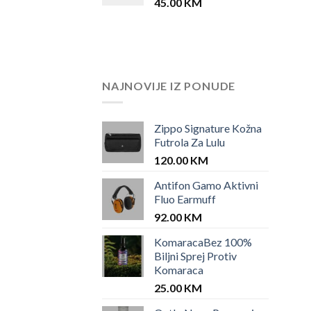
45.00
KM
NAJNOVIJE IZ PONUDE
Zippo Signature Kožna
Futrola Za Lulu
120.00
KM
Antifon Gamo Aktivni
Fluo Earmuff
92.00
KM
KomaracaBez 100%
Biljni Sprej Protiv
Komaraca
25.00
KM