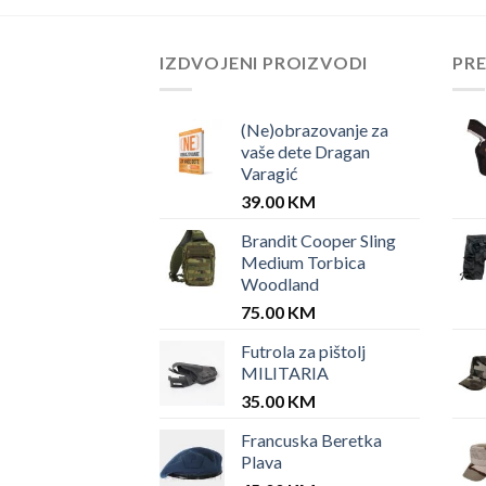
IZDVOJENI PROIZVODI
PR
(Ne)obrazovanje za
vaše dete Dragan
Varagić
39.00
KM
Brandit Cooper Sling
Medium Torbica
Woodland
75.00
KM
Futrola za pištolj
MILITARIA
35.00
KM
Francuska Beretka
Plava