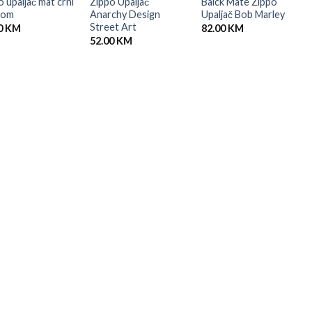
 upaljač mat crni
Zippo Upaljač
Balck Mate Zippo
ulom
Anarchy Design
Upaljač Bob Marley
Street Art
0
KM
82.00
KM
52.00
KM