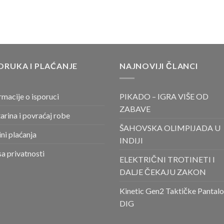
ORUKA I PLAĆANJE
NAJNOVIJI ČLANCI
rmacije o isporuci
PIKADO – IGRA VIŠE OD
ZABAVE
arina i povraćaj robe
ŠAHOVSKA OLIMPIJADA U
ni plaćanja
INDIJI
sa privatnosti
ELEKTRIČNI TROTINETI I
DALJE ČEKAJU ZAKON
Kinetic Gen2 Taktičke Pantal
DIG