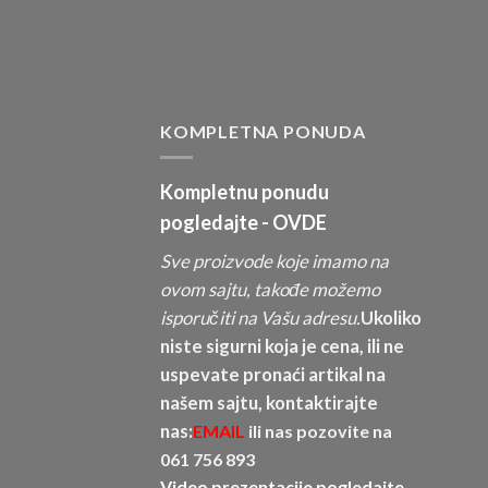
KOMPLETNA PONUDA
Kompletnu ponudu
pogledajte -
OVDE
Sve proizvode koje imamo na
ovom sajtu, takođe možemo
isporučiti na Vašu adresu.
Ukoliko
niste sigurni koja je cena, ili ne
uspevate pronaći artikal na
našem sajtu, kontaktirajte
nas:
EMAIL
ili nas pozovite na
061 756 893
Video prezentacije pogledajte