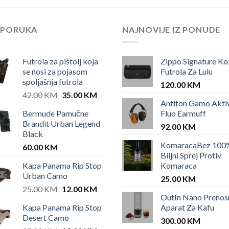
EPORUKA
NAJNOVIJE IZ PONUDE
Futrola za pištolj koja
Zippo Signature Ko
se nosi za pojasom
Futrola Za Lulu
spoljašnja futrola
120.00
KM
Original
Current
42.00
KM
35.00
KM
Antifon Gamo Akti
price
price
Bermude Pamučne
Fluo Earmuff
was:
is:
Brandit Urban Legend
42.00 KM.
35.00 KM.
92.00
KM
Black
KomaracaBez 100
60.00
KM
Biljni Sprej Protiv
Kapa Panama Rip Stop
Komaraca
Urban Camo
25.00
KM
Original
Current
25.00
KM
12.00
KM
OutIn Nano Prenos
price
price
Kapa Panama Rip Stop
Aparat Za Kafu
was:
is:
Desert Camo
25.00 KM.
12.00 KM.
300.00
KM