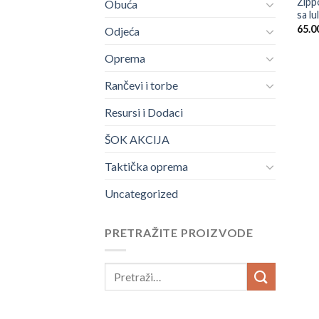
Zippo
Obuća
sa l
65.0
Odjeća
Oprema
Rančevi i torbe
Resursi i Dodaci
ŠOK AKCIJA
Taktička oprema
Uncategorized
PRETRAŽITE PROIZVODE