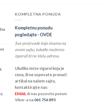
KOMPLETNA PONUDA
Kompletnu ponudu
žna
pogledajte -
OVDE
Sve proizvode koje imamo na
vni
ovom sajtu, takođe možemo
isporučiti na Vašu adresu.
Ukoliko niste sigurni koja je
%
cena, ili ne uspevate pronaći
artikal na našem sajtu,
kontaktirajte nas:
EMAIL
ili nas pozovite putem
ni
Viber-a na
061 756 893