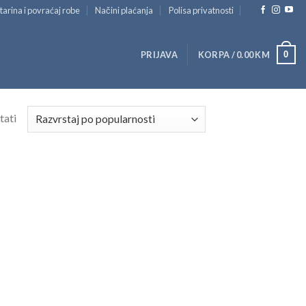
tarina i povraćaj robe
Načini plaćanja
Polisa privatnosti
0
PRIJAVA
KORPA /
0.00
KM
tati