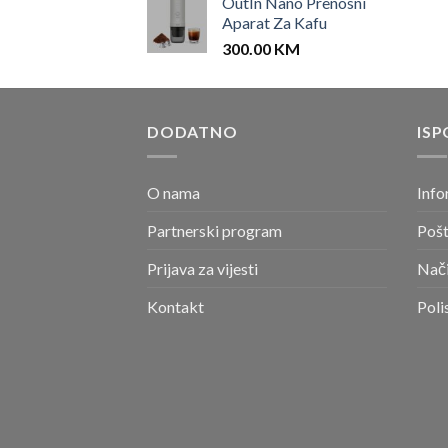
OutIn Nano Prenosni
Aparat Za Kafu
300.00
KM
DODATNO
ISP
O nama
Info
Partnerski program
Pošt
Prijava za vijesti
Nači
Kontakt
Poli