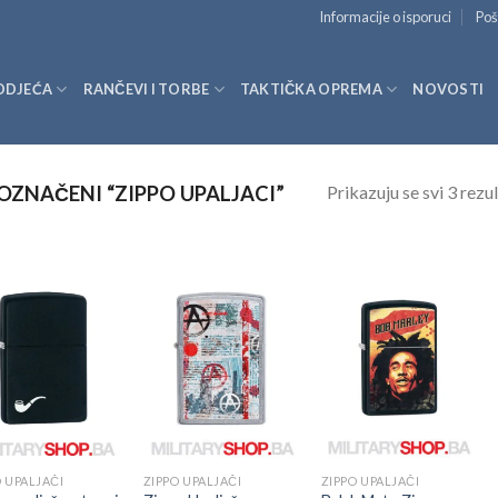
Informacije o isporuci
Poš
ODJEĆA
RANČEVI I TORBE
TAKTIČKA OPREMA
NOVOSTI
Prikazuju se svi 3 rezul
OZNAČENI “ZIPPO UPALJACI”
O UPALJAČI
ZIPPO UPALJAČI
ZIPPO UPALJAČI