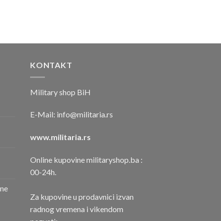
KONTAKT
Military shop BiH
E-Mail:
info@militaria.rs
www.militaria.rs
Online kupovine militaryshop.ba :
00-24h.
one
Za kupovine u prodavnici izvan
radnog vremena i vikendom