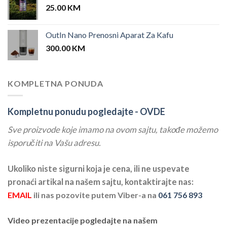
25.00
KM
OutIn Nano Prenosni Aparat Za Kafu
300.00
KM
KOMPLETNA PONUDA
Kompletnu ponudu pogledajte -
OVDE
Sve proizvode koje imamo na ovom sajtu, takođe možemo
isporučiti na Vašu adresu.
Ukoliko niste sigurni koja je cena, ili ne uspevate
pronaći artikal na našem sajtu, kontaktirajte nas:
EMAIL
ili nas pozovite putem Viber-a na
061 756 893
Video prezentacije pogledajte na našem