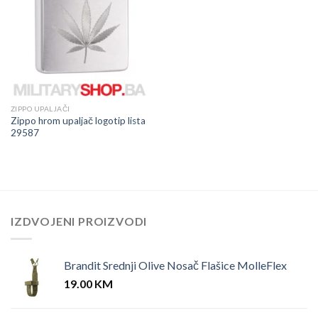
ZIPPO UPALJAČI
Zippo hrom upaljač logotip lista
29587
IZDVOJENI PROIZVODI
Brandit Srednji Olive Nosač Flašice MolleFlex
19.00
KM