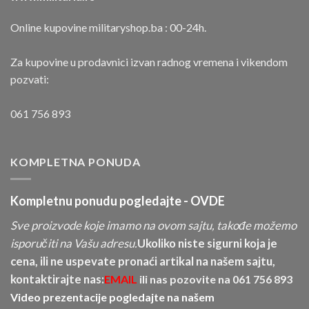
Online kupovine militaryshop.ba : 00-24h.
Za kupovine u prodavnici izvan radnog vremena i vikendom
pozvati:
061 756 893
KOMPLETNA PONUDA
Kompletnu ponudu pogledajte -
OVDE
Sve proizvode koje imamo na ovom sajtu, takođe možemo
isporučiti na Vašu adresu.
Ukoliko niste sigurni koja je
cena, ili ne uspevate pronaći artikal na našem sajtu,
kontaktirajte nas:
EMAIL
ili nas pozovite na
061 756 893
Video prezentacije pogledajte na našem