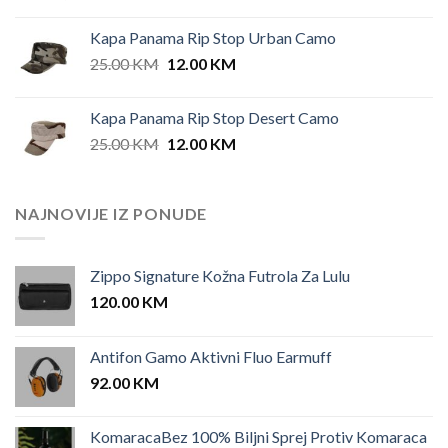
Kapa Panama Rip Stop Urban Camo
Original
Current
25.00
KM
12.00
KM
price
price
was:
is:
Kapa Panama Rip Stop Desert Camo
25.00 KM.
12.00 KM.
Original
Current
25.00
KM
12.00
KM
price
price
was:
is:
25.00 KM.
12.00 KM.
NAJNOVIJE IZ PONUDE
Zippo Signature Kožna Futrola Za Lulu
120.00
KM
Antifon Gamo Aktivni Fluo Earmuff
92.00
KM
KomaracaBez 100% Biljni Sprej Protiv Komaraca