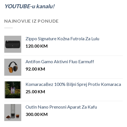
YOUTUBE-u kanalu!
NAJNOVIJE IZ PONUDE
Zippo Signature Kožna Futrola Za Lulu
120.00
KM
Antifon Gamo Aktivni Fluo Earmuff
92.00
KM
KomaracaBez 100% Biljni Sprej Protiv Komaraca
25.00
KM
OutIn Nano Prenosni Aparat Za Kafu
300.00
KM