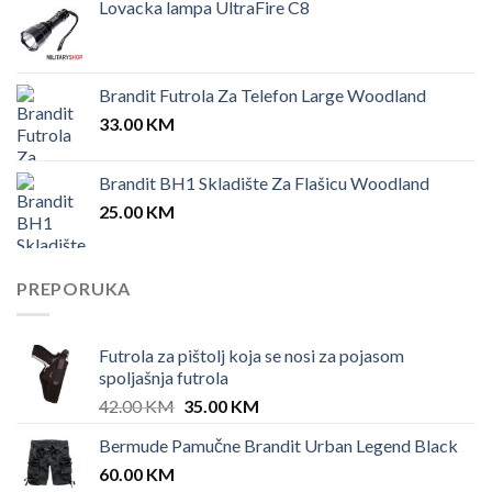
Lovacka lampa UltraFire C8
Brandit Futrola Za Telefon Large Woodland
33.00
KM
Brandit BH1 Skladište Za Flašicu Woodland
25.00
KM
PREPORUKA
Futrola za pištolj koja se nosi za pojasom
spoljašnja futrola
Original
Current
42.00
KM
35.00
KM
price
price
Bermude Pamučne Brandit Urban Legend Black
was:
is:
60.00
KM
42.00 KM.
35.00 KM.