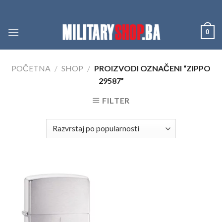
Skip
to
content
0
POČETNA
/
SHOP
/
PROIZVODI OZNAČENI “ZIPPO
29587”
FILTER