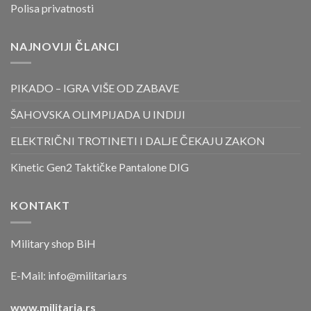
Polisa privatnosti
NAJNOVIJI ČLANCI
PIKADO – IGRA VIŠE OD ZABAVE
ŠAHOVSKA OLIMPIJADA U INDIJI
ELEKTRIČNI TROTINETI I DALJE ČEKAJU ZAKON
Kinetic Gen2 Taktičke Pantalone DIG
KONTAKT
Military shop BiH
E-Mail:
info@militaria.rs
www.militaria.rs