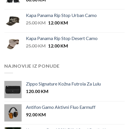
Kapa Panama Rip Stop Urban Camo
Original
Current
25.00
KM
12.00
KM
price
price
was:
is:
Kapa Panama Rip Stop Desert Camo
25.00 KM.
12.00 KM.
Original
Current
25.00
KM
12.00
KM
price
price
was:
is:
25.00 KM.
12.00 KM.
NAJNOVIJE IZ PONUDE
Zippo Signature Kožna Futrola Za Lulu
120.00
KM
Antifon Gamo Aktivni Fluo Earmuff
92.00
KM