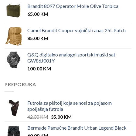
Brandit 8097 Operator Molle Olive Torbica
65.00
KM
Camel Brandit Cooper vojnički ranac 25L Patch
85.00
KM
Q&Q digitalno analogni sportski muški sat
GW86J001Y
100.00
KM
PREPORUKA
Futrola za pištolj koja se nosi za pojasom
spoljašnja futrola
Original
Current
42.00
KM
35.00
KM
price
price
Bermude Pamučne Brandit Urban Legend Black
was:
is:
60.00
KM
42.00 KM.
35.00 KM.