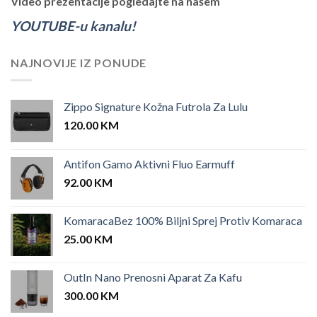
Video prezentacije pogledajte na našem
YOUTUBE-u kanalu!
NAJNOVIJE IZ PONUDE
Zippo Signature Kožna Futrola Za Lulu
120.00
KM
Antifon Gamo Aktivni Fluo Earmuff
92.00
KM
KomaracaBez 100% Biljni Sprej Protiv Komaraca
25.00
KM
OutIn Nano Prenosni Aparat Za Kafu
300.00
KM