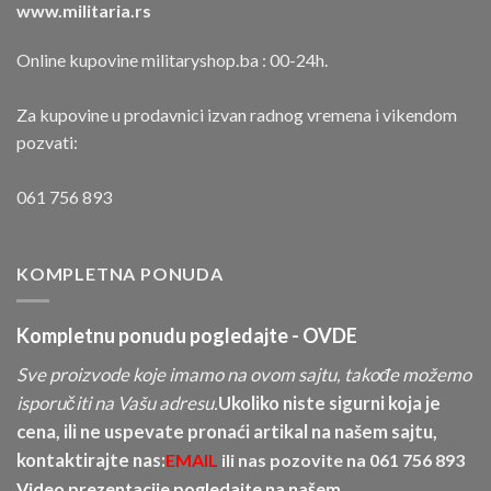
www.militaria.rs
Online kupovine militaryshop.ba : 00-24h.
Za kupovine u prodavnici izvan radnog vremena i vikendom
pozvati:
061 756 893
KOMPLETNA PONUDA
Kompletnu ponudu pogledajte -
OVDE
Sve proizvode koje imamo na ovom sajtu, takođe možemo
isporučiti na Vašu adresu.
Ukoliko niste sigurni koja je
cena, ili ne uspevate pronaći artikal na našem sajtu,
kontaktirajte nas:
EMAIL
ili nas pozovite na
061 756 893
Video prezentacije pogledajte na našem