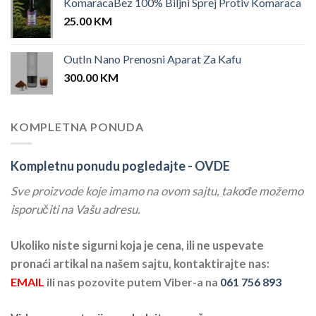
KomaracaBez 100% Biljni Sprej Protiv Komaraca
25.00
KM
OutIn Nano Prenosni Aparat Za Kafu
300.00
KM
KOMPLETNA PONUDA
Kompletnu ponudu pogledajte -
OVDE
Sve proizvode koje imamo na ovom sajtu, takođe možemo
isporučiti na Vašu adresu.
Ukoliko niste sigurni koja je cena, ili ne uspevate
pronaći artikal na našem sajtu, kontaktirajte nas:
EMAIL
ili nas pozovite putem Viber-a na
061 756 893