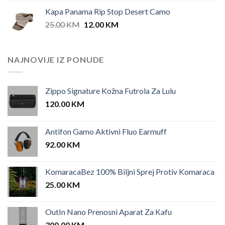
was:
is:
Kapa Panama Rip Stop Desert Camo
25.00 KM.
12.00 KM.
Original
Current
25.00
KM
12.00
KM
price
price
was:
is:
25.00 KM.
12.00 KM.
NAJNOVIJE IZ PONUDE
Zippo Signature Kožna Futrola Za Lulu
120.00
KM
Antifon Gamo Aktivni Fluo Earmuff
92.00
KM
KomaracaBez 100% Biljni Sprej Protiv Komaraca
25.00
KM
OutIn Nano Prenosni Aparat Za Kafu
300.00
KM