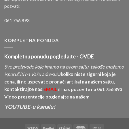
pozvati:
061 756 893
KOMPLETNA PONUDA
Kompletnu ponudu pogledajte -
OVDE
Sve proizvode koje imamo na ovom sajtu, takođe možemo
isporučiti na Vašu adresu.
Ukoliko niste sigurni koja je
cena, ili ne uspevate pronaći artikal na našem sajtu,
kontaktirajte nas:
EMAIL
ili nas pozovite na
061 756 893
Video prezentacije pogledajte na našem
YOUTUBE-u kanalu!