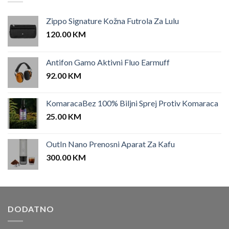
Zippo Signature Kožna Futrola Za Lulu
120.00
KM
Antifon Gamo Aktivni Fluo Earmuff
92.00
KM
KomaracaBez 100% Biljni Sprej Protiv Komaraca
25.00
KM
OutIn Nano Prenosni Aparat Za Kafu
300.00
KM
DODATNO