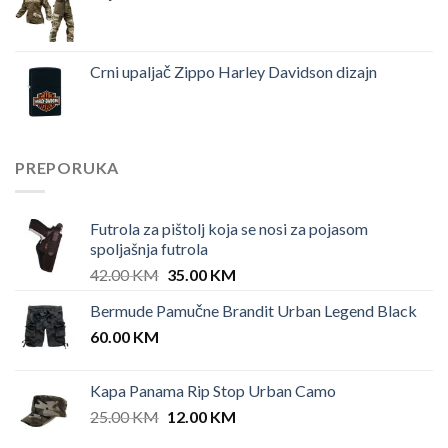
Crni upaljač Zippo Harley Davidson dizajn
PREPORUKA
Futrola za pištolj koja se nosi za pojasom
spoljašnja futrola
Original
Current
42.00
KM
35.00
KM
price
price
Bermude Pamučne Brandit Urban Legend Black
was:
is:
60.00
KM
42.00 KM.
35.00 KM.
Kapa Panama Rip Stop Urban Camo
Original
Current
25.00
KM
12.00
KM
price
price