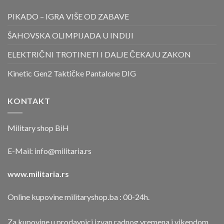
PIKADO – IGRA VIŠE OD ZABAVE
ŠAHOVSKA OLIMPIJADA U INDIJI
ELEKTRIČNI TROTINETI I DALJE ČEKAJU ZAKON
Kinetic Gen2 Taktičke Pantalone DIG
KONTAKT
Military shop BiH
E-Mail:
info@militaria.rs
www.militaria.rs
Online kupovine militaryshop.ba : 00-24h.
Za kupovine u prodavnici izvan radnog vremena i vikendom