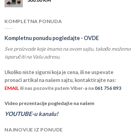
KOMPLETNA PONUDA
Kompletnu ponudu pogledajte -
OVDE
Sve proizvode koje imamo na ovom sajtu, takođe možemo
isporučiti na Vašu adresu.
Ukoliko niste sigurni koja je cena, ili ne uspevate
pronaći artikal na našem sajtu, kontaktirajte nas:
EMAIL
ili nas pozovite putem Viber-a na
061 756 893
Video prezentacije pogledajte na našem
YOUTUBE-u kanalu!
NAJNOVIJE IZ PONUDE