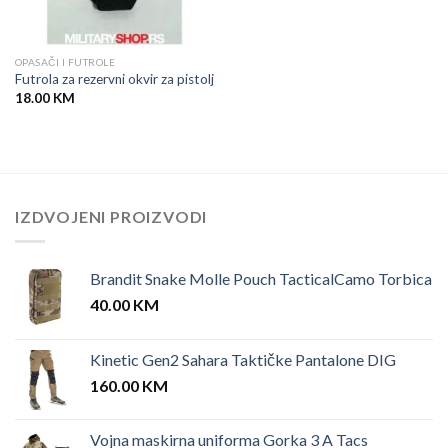
OPASAČI I FUTROLE
Futrola za rezervni okvir za pistolj
18.00
KM
IZDVOJENI PROIZVODI
Brandit Snake Molle Pouch TacticalCamo Torbica
40.00
KM
Kinetic Gen2 Sahara Taktičke Pantalone DIG
160.00
KM
Vojna maskirna uniforma Gorka 3 A Tacs