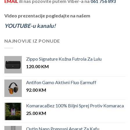
EMAIL
ili nas pozovite putem Viber-a na
061 756 893
Video prezentacije pogledajte na našem
YOUTUBE-u kanalu!
NAJNOVIJE IZ PONUDE
Zippo Signature Kožna Futrola Za Lulu
120.00
KM
Antifon Gamo Aktivni Fluo Earmuff
92.00
KM
KomaracaBez 100% Biljni Sprej Protiv Komaraca
25.00
KM
OutIn Nano Prenosni Aparat Za Kafu