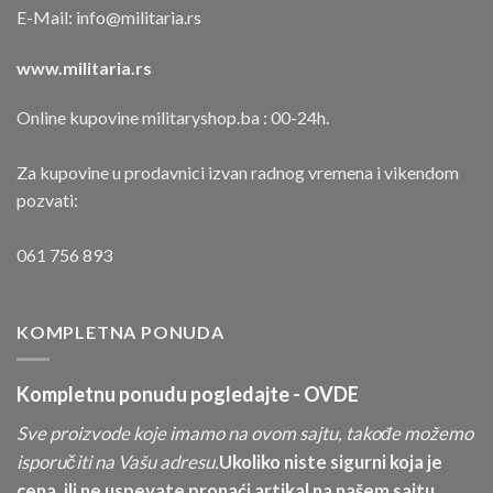
E-Mail:
info@militaria.rs
www.militaria.rs
Online kupovine militaryshop.ba : 00-24h.
Za kupovine u prodavnici izvan radnog vremena i vikendom
pozvati:
061 756 893
KOMPLETNA PONUDA
Kompletnu ponudu pogledajte -
OVDE
Sve proizvode koje imamo na ovom sajtu, takođe možemo
isporučiti na Vašu adresu.
Ukoliko niste sigurni koja je
cena, ili ne uspevate pronaći artikal na našem sajtu,