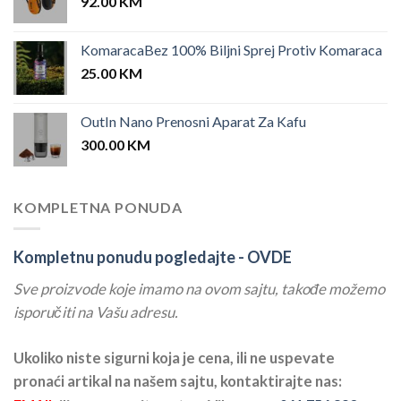
92.00
KM
KomaracaBez 100% Biljni Sprej Protiv Komaraca
25.00
KM
OutIn Nano Prenosni Aparat Za Kafu
300.00
KM
KOMPLETNA PONUDA
Kompletnu ponudu pogledajte -
OVDE
Sve proizvode koje imamo na ovom sajtu, takođe možemo
isporučiti na Vašu adresu.
Ukoliko niste sigurni koja je cena, ili ne uspevate
pronaći artikal na našem sajtu, kontaktirajte nas: