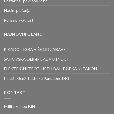
Poštarina i povraćaj robe
Načini plaćanja
Polisa privatnosti
NAJNOVIJI ČLANCI
PIKADO – IGRA VIŠE OD ZABAVE
ŠAHOVSKA OLIMPIJADA U INDIJI
ELEKTRIČNI TROTINETI I DALJE ČEKAJU ZAKON
Kinetic Gen2 Taktičke Pantalone DIG
KONTAKT
Military shop BiH