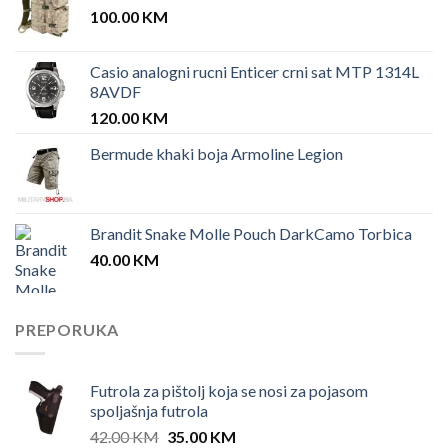
100.00
KM
Casio analogni rucni Enticer crni sat MTP 1314L
8AVDF
120.00
KM
Bermude khaki boja Armoline Legion
Brandit Snake Molle Pouch DarkCamo Torbica
40.00
KM
PREPORUKA
Futrola za pištolj koja se nosi za pojasom
spoljašnja futrola
Original
Current
42.00
KM
35.00
KM