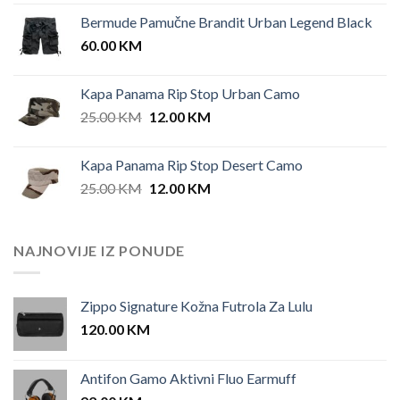
price
price
Bermude Pamučne Brandit Urban Legend Black
was:
is:
60.00
KM
42.00 KM.
35.00 KM.
Kapa Panama Rip Stop Urban Camo
Original
Current
25.00
KM
12.00
KM
price
price
was:
is:
Kapa Panama Rip Stop Desert Camo
25.00 KM.
12.00 KM.
Original
Current
25.00
KM
12.00
KM
price
price
was:
is:
25.00 KM.
12.00 KM.
NAJNOVIJE IZ PONUDE
Zippo Signature Kožna Futrola Za Lulu
120.00
KM
Antifon Gamo Aktivni Fluo Earmuff