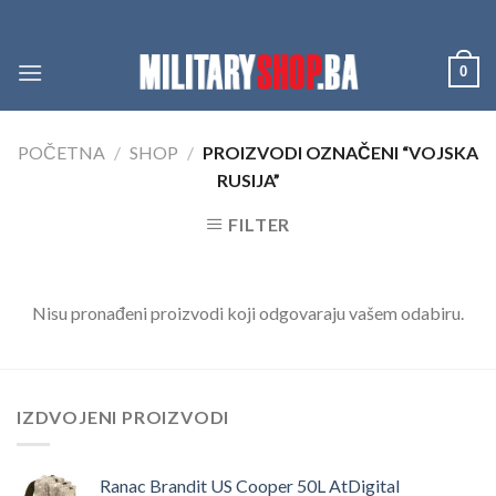
Skip
to
content
0
POČETNA
/
SHOP
/
PROIZVODI OZNAČENI “VOJSKA
RUSIJA”
FILTER
Nisu pronađeni proizvodi koji odgovaraju vašem odabiru.
IZDVOJENI PROIZVODI
Ranac Brandit US Cooper 50L AtDigital