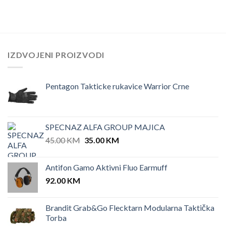
price
price
was:
is:
175.00 KM.
150.00 KM.
IZDVOJENI PROIZVODI
Pentagon Takticke rukavice Warrior Crne
SPECNAZ ALFA GROUP MAJICA
Original
Current
45.00
KM
35.00
KM
price
price
was:
is:
Antifon Gamo Aktivni Fluo Earmuff
45.00 KM.
35.00 KM.
92.00
KM
Brandit Grab&Go Flecktarn Modularna Taktička
Torba