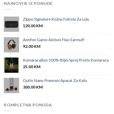
25.00 KM.
12.00 KM.
NAJNOVIJE IZ PONUDE
Zippo Signature Kožna Futrola Za Lulu
120.00
KM
Antifon Gamo Aktivni Fluo Earmuff
92.00
KM
KomaracaBez 100% Biljni Sprej Protiv Komaraca
25.00
KM
OutIn Nano Prenosni Aparat Za Kafu
300.00
KM
KOMPLETNA PONUDA