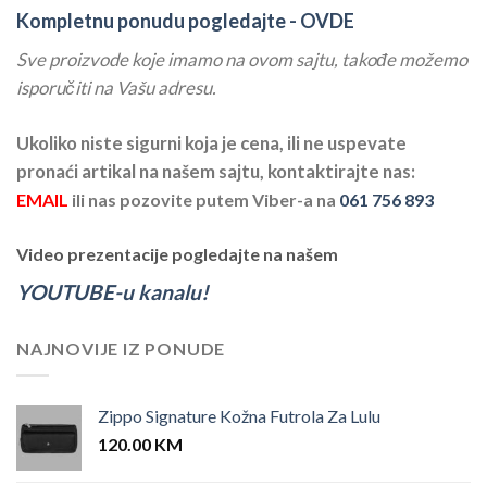
Kompletnu ponudu pogledajte -
OVDE
Sve proizvode koje imamo na ovom sajtu, takođe možemo
isporučiti na Vašu adresu.
Ukoliko niste sigurni koja je cena, ili ne uspevate
pronaći artikal na našem sajtu, kontaktirajte nas:
EMAIL
ili nas pozovite putem Viber-a na
061 756 893
Video prezentacije pogledajte na našem
YOUTUBE-u kanalu!
NAJNOVIJE IZ PONUDE
Zippo Signature Kožna Futrola Za Lulu
120.00
KM