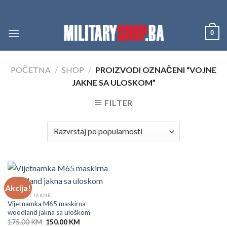
Skip
to
content
0
POČETNA
/
SHOP
/
PROIZVODI OZNAČENI “VOJNE
JAKNE SA ULOSKOM”
FILTER
Akcija!
BRANDIT JAKNE
Vijetnamka M65 maskirna
woodland jakna sa uloškom
Original
Current
175.00
KM
150.00
KM