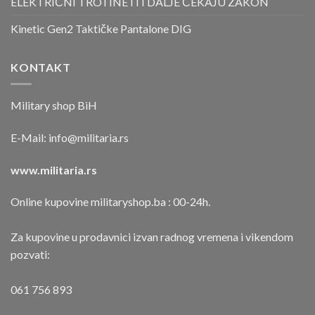
ELEKTRIČNI TROTINETI I DALJE ČEKAJU ZAKON
Kinetic Gen2 Taktičke Pantalone DIG
KONTAKT
Military shop BiH
E-Mail:
info@militaria.rs
www.militaria.rs
Online kupovine militaryshop.ba : 00-24h.
Za kupovine u prodavnici izvan radnog vremena i vikendom
pozvati:
061 756 893