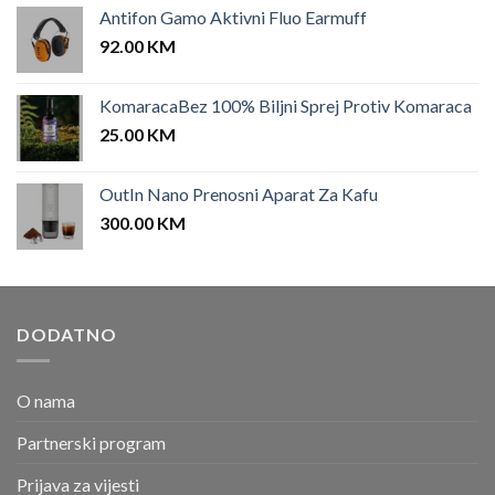
Antifon Gamo Aktivni Fluo Earmuff
92.00
KM
KomaracaBez 100% Biljni Sprej Protiv Komaraca
25.00
KM
OutIn Nano Prenosni Aparat Za Kafu
300.00
KM
DODATNO
O nama
Partnerski program
Prijava za vijesti