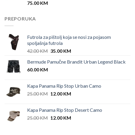
75.00
KM
PREPORUKA
Futrola za pištolj koja se nosi za pojasom
spoljašnja futrola
Original
Current
42.00
KM
35.00
KM
price
price
Bermude Pamučne Brandit Urban Legend Black
was:
is:
60.00
KM
42.00 KM.
35.00 KM.
Kapa Panama Rip Stop Urban Camo
Original
Current
25.00
KM
12.00
KM
price
price
was:
is:
Kapa Panama Rip Stop Desert Camo
25.00 KM.
12.00 KM.
Original
Current
25.00
KM
12.00
KM
price
price
was:
is: