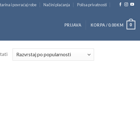
tarina i povraćaj robe
Načini plaćanja
Polisa privatnosti
0
PRIJAVA
KORPA /
0.00
KM
tati