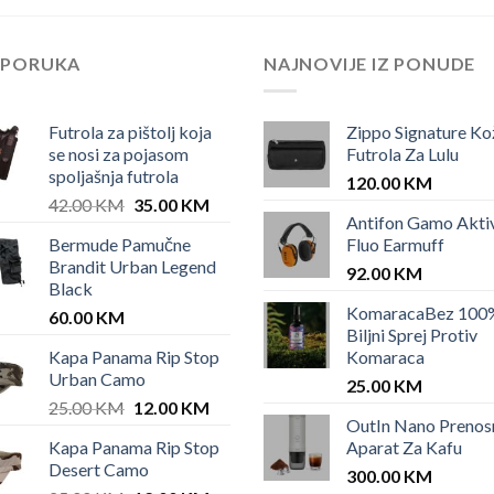
EPORUKA
NAJNOVIJE IZ PONUDE
Futrola za pištolj koja
Zippo Signature Ko
se nosi za pojasom
Futrola Za Lulu
spoljašnja futrola
120.00
KM
Original
Current
42.00
KM
35.00
KM
Antifon Gamo Akti
price
price
Bermude Pamučne
Fluo Earmuff
was:
is:
Brandit Urban Legend
42.00 KM.
35.00 KM.
92.00
KM
Black
KomaracaBez 100
60.00
KM
Biljni Sprej Protiv
Kapa Panama Rip Stop
Komaraca
Urban Camo
25.00
KM
Original
Current
25.00
KM
12.00
KM
OutIn Nano Prenos
price
price
Kapa Panama Rip Stop
Aparat Za Kafu
was:
is:
Desert Camo
25.00 KM.
12.00 KM.
300.00
KM