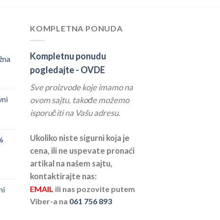
KOMPLETNA PONUDA
Kompletnu ponudu
žna
pogledajte -
OVDE
Sve proizvode koje imamo na
vni
ovom sajtu, takođe možemo
isporučiti na Vašu adresu.
Ukoliko niste sigurni koja je
%
cena, ili ne uspevate pronaći
artikal na našem sajtu,
kontaktirajte nas:
EMAIL
ili nas pozovite putem
ni
Viber-a na
061 756 893