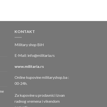
KONTAKT
Military shop BiH
E-Mail:
info@militaria.rs
www.militaria.rs
Online kupovine militaryshop.ba :
00-24h.
one
Za kupovine u prodavnici izvan
radnog vremena i vikendom