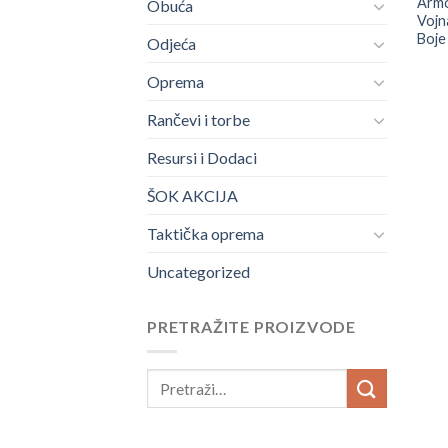
Armo
Obuća
Vojn
Boje
Odjeća
Oprema
Rančevi i torbe
Resursi i Dodaci
ŠOK AKCIJA
Taktička oprema
Uncategorized
PRETRAŽITE PROIZVODE