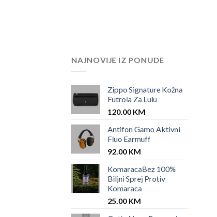
NAJNOVIJE IZ PONUDE
Zippo Signature Kožna
Futrola Za Lulu
120.00
KM
Antifon Gamo Aktivni
Fluo Earmuff
92.00
KM
KomaracaBez 100%
Biljni Sprej Protiv
Komaraca
25.00
KM