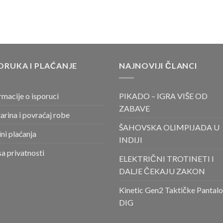
ORUKA I PLAĆANJE
NAJNOVIJI ČLANCI
rmacije o isporuci
PIKADO – IGRA VIŠE OD
ZABAVE
arina i povraćaj robe
ŠAHOVSKA OLIMPIJADA U
ni plaćanja
INDIJI
sa privatnosti
ELEKTRIČNI TROTINETI I
DALJE ČEKAJU ZAKON
Kinetic Gen2 Taktičke Pantal
DIG