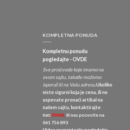
KOMPLETNA PONUDA
Kompletnu ponudu
pogledajte -
OVDE
Sve proizvode koje imamo na
ovom sajtu, takođe možemo
isporučiti na Vašu adresu.
Ukoliko
niste sigurni koja je cena, ili ne
uspevate pronaći artikal na
našem sajtu, kontaktirajte
nas:
EMAIL
ili nas pozovite na
061 756 893
Video prezentacije pogledajte