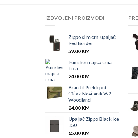
IZDVOJENI PROIZVODI
PR
Zippo slim crni upaljač
Red Border
59.00
KM
Punisher majica crna
boja
24.00
KM
Brandit Preklopni
Čičak Novčanik W2
Woodland
24.00
KM
Upaljač Zippo Black Ice
150
65.00
KM