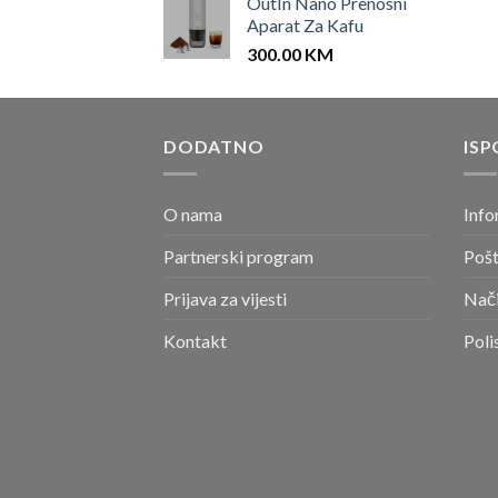
OutIn Nano Prenosni
Aparat Za Kafu
300.00
KM
DODATNO
ISP
O nama
Info
Partnerski program
Pošt
Prijava za vijesti
Nači
Kontakt
Poli