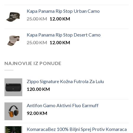
Kapa Panama Rip Stop Urban Camo
Original
Current
25.00
KM
12.00
KM
price
price
was:
is:
Kapa Panama Rip Stop Desert Camo
25.00 KM.
12.00 KM.
Original
Current
25.00
KM
12.00
KM
price
price
was:
is:
25.00 KM.
12.00 KM.
NAJNOVIJE IZ PONUDE
Zippo Signature Kožna Futrola Za Lulu
120.00
KM
Antifon Gamo Aktivni Fluo Earmuff
92.00
KM
KomaracaBez 100% Biljni Sprej Protiv Komaraca