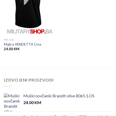
MAJICE
Majica VENDETTA Crna
24.00
KM
IZDVOJENI PROIZVODI
Muški novčanik Brandit olive 8065.1.OS
24.00
KM