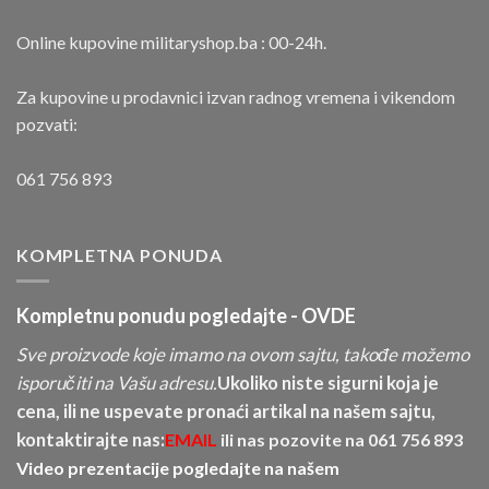
Online kupovine militaryshop.ba : 00-24h.
Za kupovine u prodavnici izvan radnog vremena i vikendom
pozvati:
061 756 893
KOMPLETNA PONUDA
Kompletnu ponudu pogledajte -
OVDE
Sve proizvode koje imamo na ovom sajtu, takođe možemo
isporučiti na Vašu adresu.
Ukoliko niste sigurni koja je
cena, ili ne uspevate pronaći artikal na našem sajtu,
kontaktirajte nas:
EMAIL
ili nas pozovite na
061 756 893
Video prezentacije pogledajte na našem