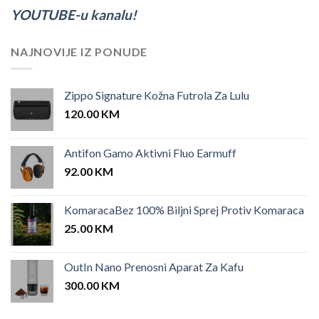
YOUTUBE-u kanalu!
NAJNOVIJE IZ PONUDE
Zippo Signature Kožna Futrola Za Lulu
120.00
KM
Antifon Gamo Aktivni Fluo Earmuff
92.00
KM
KomaracaBez 100% Biljni Sprej Protiv Komaraca
25.00
KM
OutIn Nano Prenosni Aparat Za Kafu
300.00
KM