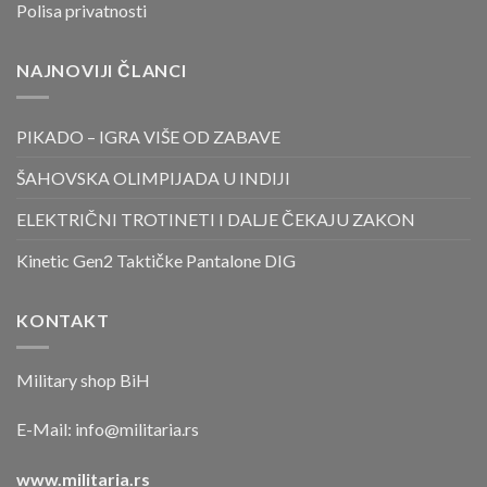
Polisa privatnosti
NAJNOVIJI ČLANCI
PIKADO – IGRA VIŠE OD ZABAVE
ŠAHOVSKA OLIMPIJADA U INDIJI
ELEKTRIČNI TROTINETI I DALJE ČEKAJU ZAKON
Kinetic Gen2 Taktičke Pantalone DIG
KONTAKT
Military shop BiH
E-Mail:
info@militaria.rs
www.militaria.rs