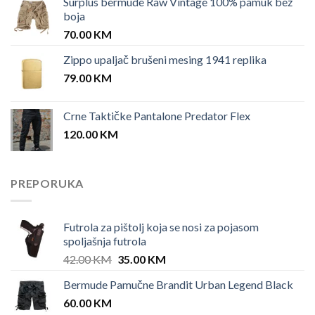
Surplus bermude Raw Vintage 100% pamuk bež
boja
70.00
KM
Zippo upaljač brušeni mesing 1941 replika
79.00
KM
Crne Taktičke Pantalone Predator Flex
120.00
KM
PREPORUKA
Futrola za pištolj koja se nosi za pojasom
spoljašnja futrola
Original
Current
42.00
KM
35.00
KM
price
price
Bermude Pamučne Brandit Urban Legend Black
was:
is:
60.00
KM
42.00 KM.
35.00 KM.