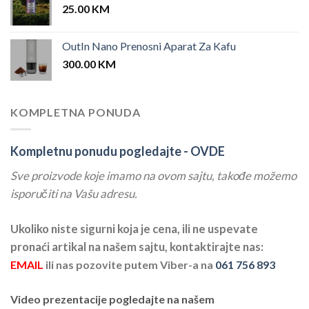
25.00
KM
OutIn Nano Prenosni Aparat Za Kafu
300.00
KM
KOMPLETNA PONUDA
Kompletnu ponudu pogledajte -
OVDE
Sve proizvode koje imamo na ovom sajtu, takođe možemo
isporučiti na Vašu adresu.
Ukoliko niste sigurni koja je cena, ili ne uspevate
pronaći artikal na našem sajtu, kontaktirajte nas:
EMAIL
ili nas pozovite putem Viber-a na
061 756 893
Video prezentacije pogledajte na našem