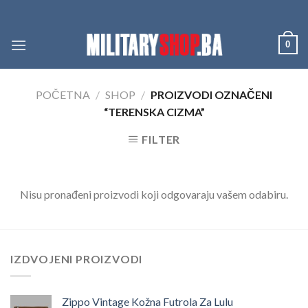
Skip
to
content
0
POČETNA
/
SHOP
/
PROIZVODI OZNAČENI
“TERENSKA CIZMA”
FILTER
Nisu pronađeni proizvodi koji odgovaraju vašem odabiru.
IZDVOJENI PROIZVODI
Zippo Vintage Kožna Futrola Za Lulu