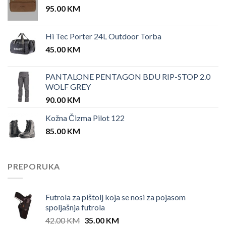
95.00
KM
Hi Tec Porter 24L Outdoor Torba
45.00
KM
PANTALONE PENTAGON BDU RIP-STOP 2.0
WOLF GREY
90.00
KM
Kožna Čizma Pilot 122
85.00
KM
PREPORUKA
Futrola za pištolj koja se nosi za pojasom
spoljašnja futrola
Original
Current
42.00
KM
35.00
KM