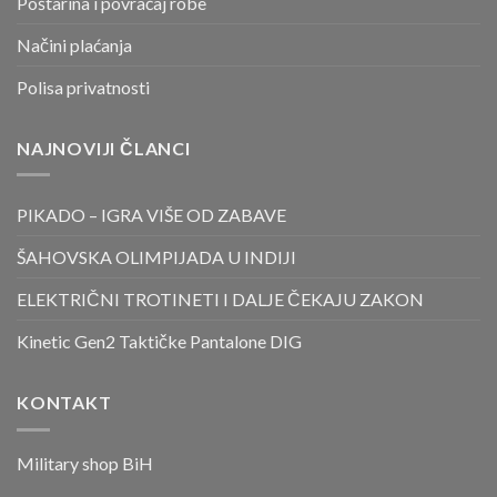
Poštarina i povraćaj robe
Načini plaćanja
Polisa privatnosti
NAJNOVIJI ČLANCI
PIKADO – IGRA VIŠE OD ZABAVE
ŠAHOVSKA OLIMPIJADA U INDIJI
ELEKTRIČNI TROTINETI I DALJE ČEKAJU ZAKON
Kinetic Gen2 Taktičke Pantalone DIG
KONTAKT
Military shop BiH