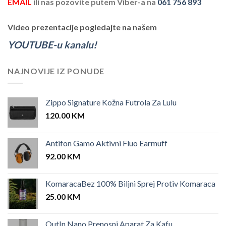
EMAIL
ili nas pozovite putem Viber-a na
061 756 893
Video prezentacije pogledajte na našem
YOUTUBE-u kanalu!
NAJNOVIJE IZ PONUDE
Zippo Signature Kožna Futrola Za Lulu
120.00
KM
Antifon Gamo Aktivni Fluo Earmuff
92.00
KM
KomaracaBez 100% Biljni Sprej Protiv Komaraca
25.00
KM
OutIn Nano Prenosni Aparat Za Kafu