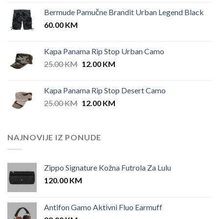
price
price
Bermude Pamučne Brandit Urban Legend Black
was:
is:
60.00
KM
42.00 KM.
35.00 KM.
Kapa Panama Rip Stop Urban Camo
Original
Current
25.00
KM
12.00
KM
price
price
was:
is:
Kapa Panama Rip Stop Desert Camo
25.00 KM.
12.00 KM.
Original
Current
25.00
KM
12.00
KM
price
price
was:
is:
25.00 KM.
12.00 KM.
NAJNOVIJE IZ PONUDE
Zippo Signature Kožna Futrola Za Lulu
120.00
KM
Antifon Gamo Aktivni Fluo Earmuff