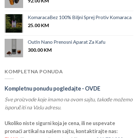
92.00
KM
KomaracaBez 100% Biljni Sprej Protiv Komaraca
25.00
KM
OutIn Nano Prenosni Aparat Za Kafu
300.00
KM
KOMPLETNA PONUDA
Kompletnu ponudu pogledajte -
OVDE
Sve proizvode koje imamo na ovom sajtu, takođe možemo
isporučiti na Vašu adresu.
Ukoliko niste sigurni koja je cena, ili ne uspevate
pronaći artikal na našem sajtu, kontaktirajte nas: