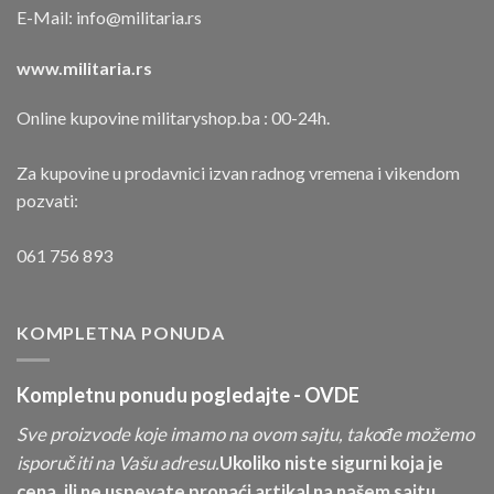
E-Mail:
info@militaria.rs
www.militaria.rs
Online kupovine militaryshop.ba : 00-24h.
Za kupovine u prodavnici izvan radnog vremena i vikendom
pozvati:
061 756 893
KOMPLETNA PONUDA
Kompletnu ponudu pogledajte -
OVDE
Sve proizvode koje imamo na ovom sajtu, takođe možemo
isporučiti na Vašu adresu.
Ukoliko niste sigurni koja je
cena, ili ne uspevate pronaći artikal na našem sajtu,