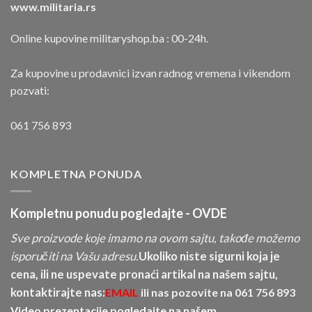
www.militaria.rs
Online kupovine militaryshop.ba : 00-24h.
Za kupovine u prodavnici izvan radnog vremena i vikendom
pozvati:
061 756 893
KOMPLETNA PONUDA
Kompletnu ponudu pogledajte -
OVDE
Sve proizvode koje imamo na ovom sajtu, takođe možemo
isporučiti na Vašu adresu.
Ukoliko niste sigurni koja je
cena, ili ne uspevate pronaći artikal na našem sajtu,
kontaktirajte nas:
EMAIL
ili nas pozovite na
061 756 893
Video prezentacije pogledajte na našem