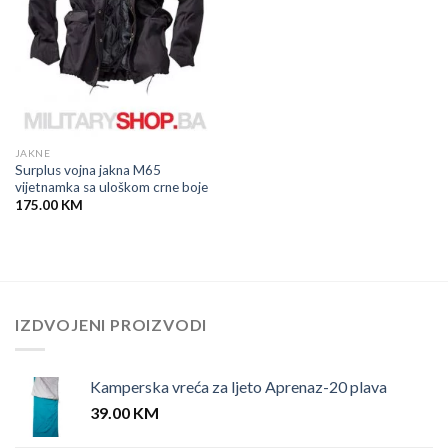
JAKNE
Surplus vojna jakna M65
vijetnamka sa uloškom crne boje
175.00
KM
IZDVOJENI PROIZVODI
Kamperska vreća za ljeto Aprenaz-20 plava
39.00
KM