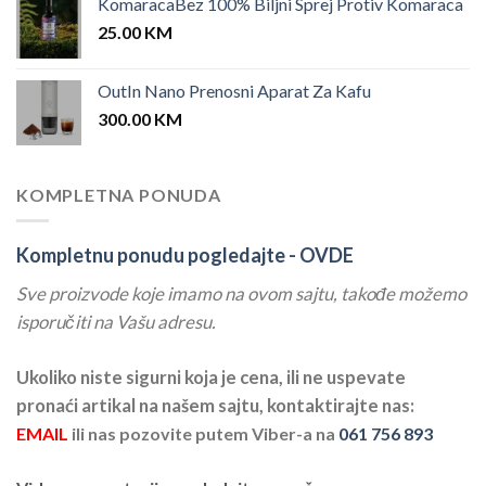
KomaracaBez 100% Biljni Sprej Protiv Komaraca
25.00
KM
OutIn Nano Prenosni Aparat Za Kafu
300.00
KM
KOMPLETNA PONUDA
Kompletnu ponudu pogledajte -
OVDE
Sve proizvode koje imamo na ovom sajtu, takođe možemo
isporučiti na Vašu adresu.
Ukoliko niste sigurni koja je cena, ili ne uspevate
pronaći artikal na našem sajtu, kontaktirajte nas:
EMAIL
ili nas pozovite putem Viber-a na
061 756 893