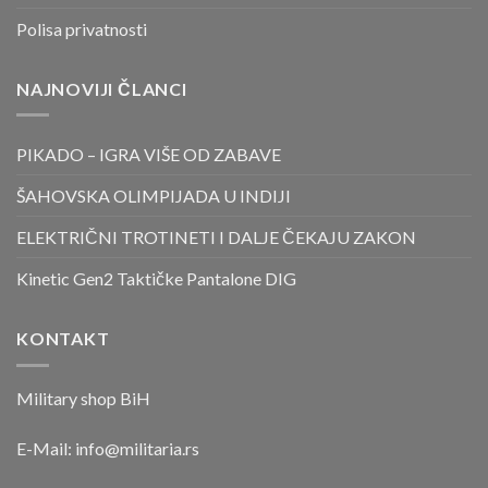
Polisa privatnosti
NAJNOVIJI ČLANCI
PIKADO – IGRA VIŠE OD ZABAVE
ŠAHOVSKA OLIMPIJADA U INDIJI
ELEKTRIČNI TROTINETI I DALJE ČEKAJU ZAKON
Kinetic Gen2 Taktičke Pantalone DIG
KONTAKT
Military shop BiH
E-Mail:
info@militaria.rs