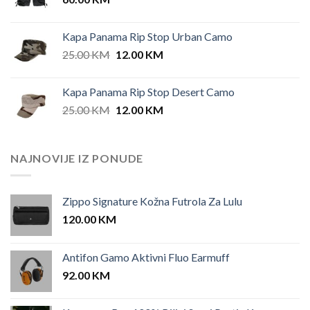
Kapa Panama Rip Stop Urban Camo
Original
Current
25.00
KM
12.00
KM
price
price
was:
is:
Kapa Panama Rip Stop Desert Camo
25.00 KM.
12.00 KM.
Original
Current
25.00
KM
12.00
KM
price
price
was:
is:
25.00 KM.
12.00 KM.
NAJNOVIJE IZ PONUDE
Zippo Signature Kožna Futrola Za Lulu
120.00
KM
Antifon Gamo Aktivni Fluo Earmuff
92.00
KM