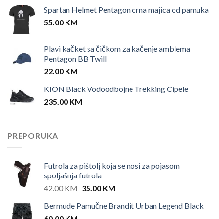
Spartan Helmet Pentagon crna majica od pamuka
55.00
KM
Plavi kačket sa čičkom za kačenje amblema
Pentagon BB Twill
22.00
KM
KION Black Vodoodbojne Trekking Cipele
235.00
KM
PREPORUKA
Futrola za pištolj koja se nosi za pojasom
spoljašnja futrola
Original
Current
42.00
KM
35.00
KM
price
price
Bermude Pamučne Brandit Urban Legend Black
was:
is:
60.00
KM
42.00 KM.
35.00 KM.