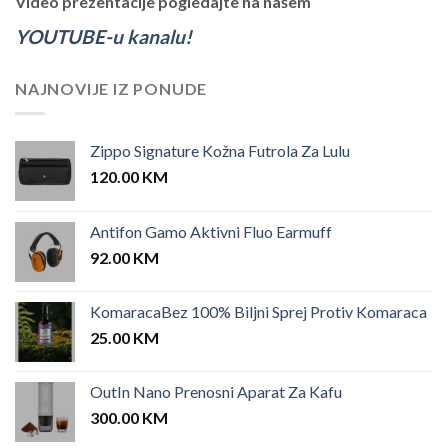
Video prezentacije pogledajte na našem
YOUTUBE-u kanalu!
NAJNOVIJE IZ PONUDE
Zippo Signature Kožna Futrola Za Lulu
120.00
KM
Antifon Gamo Aktivni Fluo Earmuff
92.00
KM
KomaracaBez 100% Biljni Sprej Protiv Komaraca
25.00
KM
OutIn Nano Prenosni Aparat Za Kafu
300.00
KM