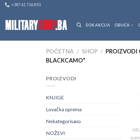
Skip
+387 61 756 893
to
content
ŠOK AKCIJA
OBUĆA
POČETNA
/
SHOP
/
PROIZVODI 
BLACKCAMO”
PROIZVODI
KNJIGE
Lovačka oprema
Nekategorisano
NOŽEVI
SURP