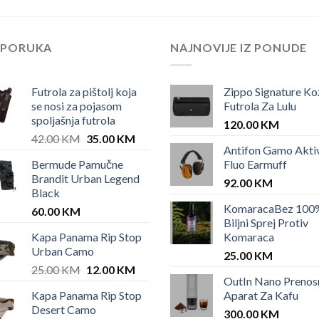
EPORUKA
NAJNOVIJE IZ PONUDE
Futrola za pištolj koja
Zippo Signature Ko
se nosi za pojasom
Futrola Za Lulu
spoljašnja futrola
120.00
KM
Original
Current
42.00
KM
35.00
KM
Antifon Gamo Akti
price
price
Bermude Pamučne
Fluo Earmuff
was:
is:
Brandit Urban Legend
42.00 KM.
35.00 KM.
92.00
KM
Black
KomaracaBez 100
60.00
KM
Biljni Sprej Protiv
Kapa Panama Rip Stop
Komaraca
Urban Camo
25.00
KM
Original
Current
25.00
KM
12.00
KM
OutIn Nano Prenos
price
price
Kapa Panama Rip Stop
Aparat Za Kafu
was:
is:
Desert Camo
25.00 KM.
12.00 KM.
300.00
KM