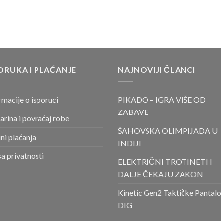
ORUKA I PLAĆANJE
NAJNOVIJI ČLANCI
rmacije o isporuci
PIKADO – IGRA VIŠE OD
ZABAVE
arina i povraćaj robe
ŠAHOVSKA OLIMPIJADA U
ni plaćanja
INDIJI
sa privatnosti
ELEKTRIČNI TROTINETI I
DALJE ČEKAJU ZAKON
Kinetic Gen2 Taktičke Pantal
DIG