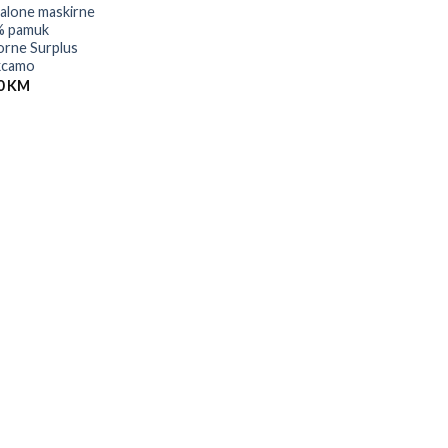
alone maskirne
% pamuk
orne Surplus
kcamo
0
KM