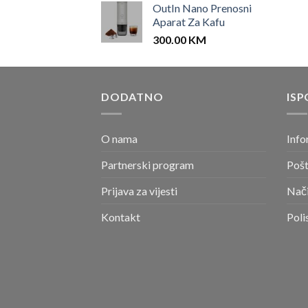
OutIn Nano Prenosni
Aparat Za Kafu
300.00
KM
DODATNO
ISP
O nama
Info
Partnerski program
Pošt
Prijava za vijesti
Nači
Kontakt
Poli