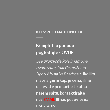
KOMPLETNA PONUDA
Kompletnu ponudu
pogledajte -
OVDE
Sve proizvode koje imamo na
ovom sajtu, takođe možemo
isporučiti na Vašu adresu.
Ukoliko
niste sigurni koja je cena, ili ne
uspevate pronaći artikal na
našem sajtu, kontaktirajte
nas:
EMAIL
ili nas pozovite na
061 756 893