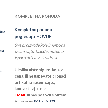
KOMPLETNA PONUDA
Kompletnu ponudu
žna
pogledajte -
OVDE
Sve proizvode koje imamo na
vni
ovom sajtu, takođe možemo
isporučiti na Vašu adresu.
Ukoliko niste sigurni koja je
%
cena, ili ne uspevate pronaći
artikal na našem sajtu,
kontaktirajte nas:
EMAIL
ili nas pozovite putem
ni
Viber-a na
061 756 893