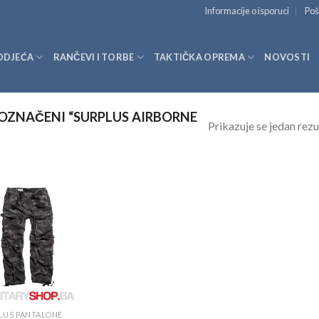
Informacije o isporuci
Poš
ODJEĆA
RANČEVI I TORBE
TAKTIČKA OPREMA
NOVOSTI
OZNAČENI “SURPLUS AIRBORNE
Prikazuje se jedan rezu
LUS PANTALONE