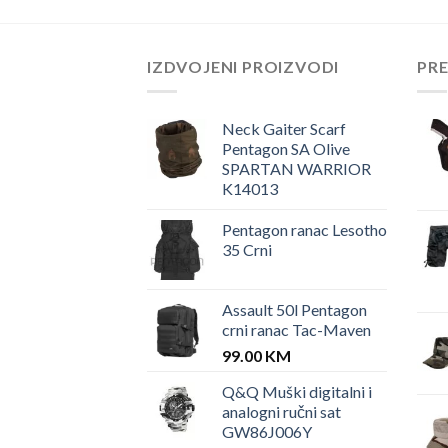
IZDVOJENI PROIZVODI
PR
Neck Gaiter Scarf
Pentagon SA Olive
SPARTAN WARRIOR
K14013
Pentagon ranac Lesotho
35 Crni
Assault 50l Pentagon
crni ranac Tac-Maven
99.00
KM
Q&Q Muški digitalni i
analogni ručni sat
GW86J006Y