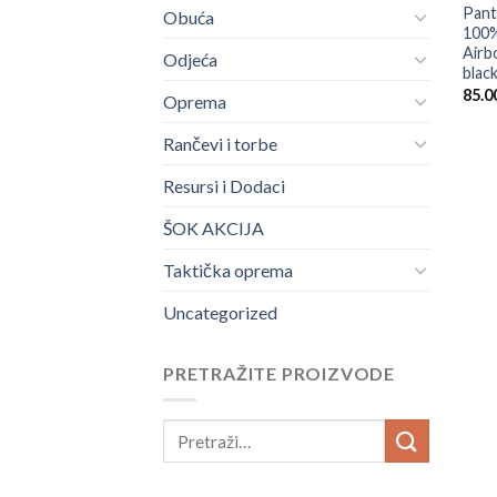
Pant
Obuća
100
Airb
Odjeća
blac
85.0
Oprema
Rančevi i torbe
Resursi i Dodaci
ŠOK AKCIJA
Taktička oprema
Uncategorized
PRETRAŽITE PROIZVODE