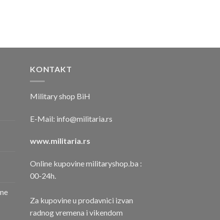
KONTAKT
Military shop BiH
E-Mail:
info@militaria.rs
www.militaria.rs
Online kupovine militaryshop.ba :
00-24h.
one
Za kupovine u prodavnici izvan
radnog vremena i vikendom