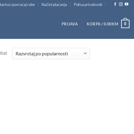
tarina i povraćaj robe
Načini plaćanja
Polisa privatnosti
0
PRIJAVA
KORPA /
0.00
KM
ltat