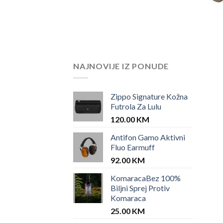
NAJNOVIJE IZ PONUDE
Zippo Signature Kožna
Futrola Za Lulu
120.00
KM
Antifon Gamo Aktivni
Fluo Earmuff
92.00
KM
KomaracaBez 100%
Biljni Sprej Protiv
Komaraca
25.00
KM