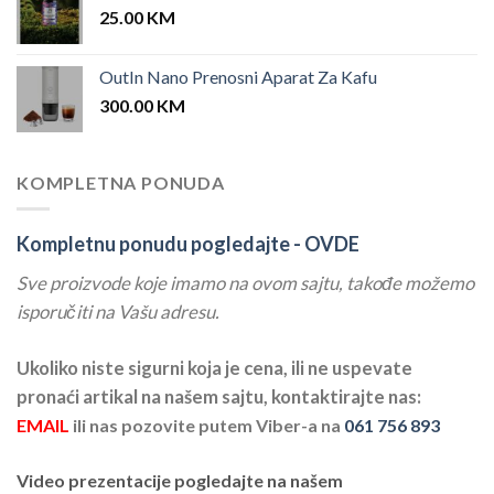
25.00
KM
OutIn Nano Prenosni Aparat Za Kafu
300.00
KM
KOMPLETNA PONUDA
Kompletnu ponudu pogledajte -
OVDE
Sve proizvode koje imamo na ovom sajtu, takođe možemo
isporučiti na Vašu adresu.
Ukoliko niste sigurni koja je cena, ili ne uspevate
pronaći artikal na našem sajtu, kontaktirajte nas:
EMAIL
ili nas pozovite putem Viber-a na
061 756 893
Video prezentacije pogledajte na našem