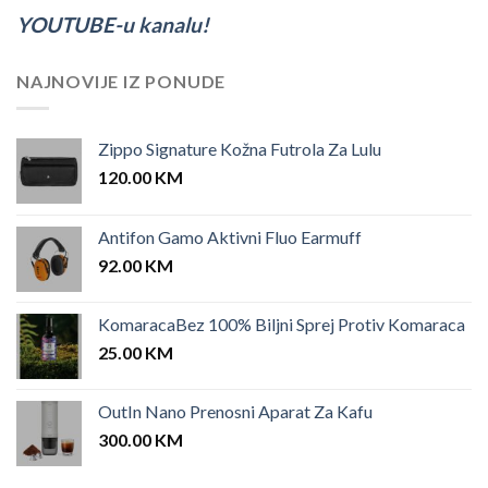
YOUTUBE-u kanalu!
NAJNOVIJE IZ PONUDE
Zippo Signature Kožna Futrola Za Lulu
120.00
KM
Antifon Gamo Aktivni Fluo Earmuff
92.00
KM
KomaracaBez 100% Biljni Sprej Protiv Komaraca
25.00
KM
OutIn Nano Prenosni Aparat Za Kafu
300.00
KM