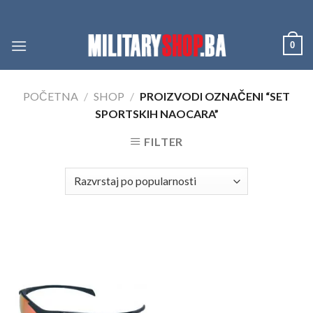
Skip
to
content
0
POČETNA
/
SHOP
/
PROIZVODI OZNAČENI “SET
SPORTSKIH NAOCARA”
FILTER