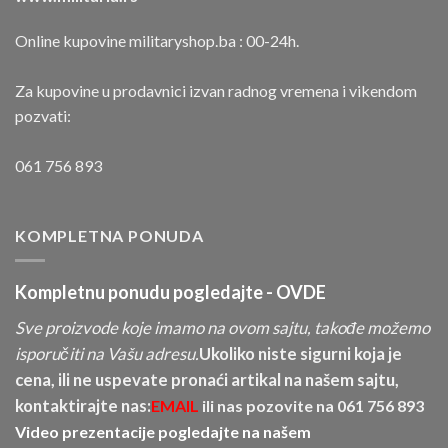
Online kupovine militaryshop.ba : 00-24h.
Za kupovine u prodavnici izvan radnog vremena i vikendom
pozvati:
061 756 893
KOMPLETNA PONUDA
Kompletnu ponudu pogledajte -
OVDE
Sve proizvode koje imamo na ovom sajtu, takođe možemo
isporučiti na Vašu adresu.
Ukoliko niste sigurni koja je
cena, ili ne uspevate pronaći artikal na našem sajtu,
kontaktirajte nas:
EMAIL
ili nas pozovite na
061 756 893
Video prezentacije pogledajte na našem