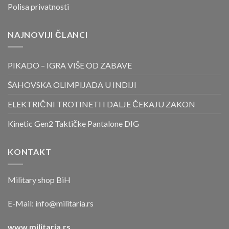
Polisa privatnosti
NAJNOVIJI ČLANCI
PIKADO – IGRA VIŠE OD ZABAVE
ŠAHOVSKA OLIMPIJADA U INDIJI
ELEKTRIČNI TROTINETI I DALJE ČEKAJU ZAKON
Kinetic Gen2 Taktičke Pantalone DIG
KONTAKT
Military shop BiH
E-Mail:
info@militaria.rs
www.militaria.rs