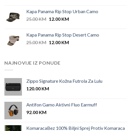
Kapa Panama Rip Stop Urban Camo
Original
Current
25.00
KM
12.00
KM
price
price
was:
is:
Kapa Panama Rip Stop Desert Camo
25.00 KM.
12.00 KM.
Original
Current
25.00
KM
12.00
KM
price
price
was:
is:
25.00 KM.
12.00 KM.
NAJNOVIJE IZ PONUDE
Zippo Signature Kožna Futrola Za Lulu
120.00
KM
Antifon Gamo Aktivni Fluo Earmuff
92.00
KM
KomaracaBez 100% Biljni Sprej Protiv Komaraca