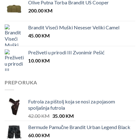
Olive Putna Torba Brandit US Cooper
200.00
KM
Brandit Viseći Muški Neseser Veliki Camel
45.00
KM
Preživeti u prirodi III Zvonimir Pešić
10.00
KM
PREPORUKA
Futrola za pištolj koja se nosi za pojasom
spoljašnja futrola
Original
Current
42.00
KM
35.00
KM
price
price
Bermude Pamučne Brandit Urban Legend Black
was:
is:
60.00
KM
42.00 KM.
35.00 KM.