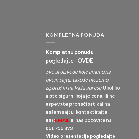
KOMPLETNA PONUDA
Kompletnu ponudu
pogledajte -
OVDE
Sve proizvode koje imamo na
ovom sajtu, takođe možemo
isporučiti na Vašu adresu.
Ukoliko
niste sigurni koja je cena, ili ne
uspevate pronaći artikal na
našem sajtu, kontaktirajte
nas:
EMAIL
ili nas pozovite na
061 756 893
Video prezentacije pogledajte