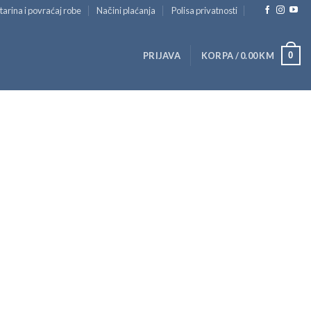
tarina i povraćaj robe
Načini plaćanja
Polisa privatnosti
0
PRIJAVA
KORPA /
0.00
KM