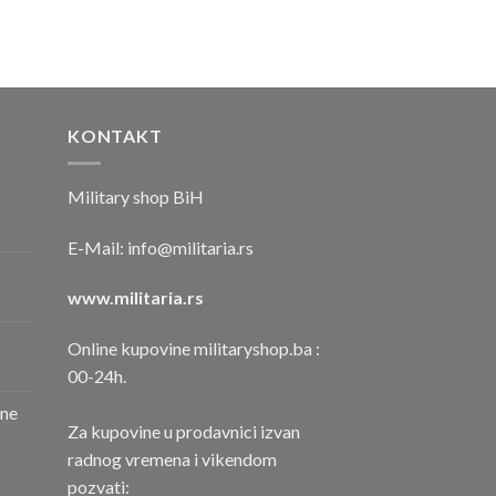
KONTAKT
Military shop BiH
E-Mail:
info@militaria.rs
www.militaria.rs
Online kupovine militaryshop.ba :
00-24h.
one
Za kupovine u prodavnici izvan
radnog vremena i vikendom
pozvati: