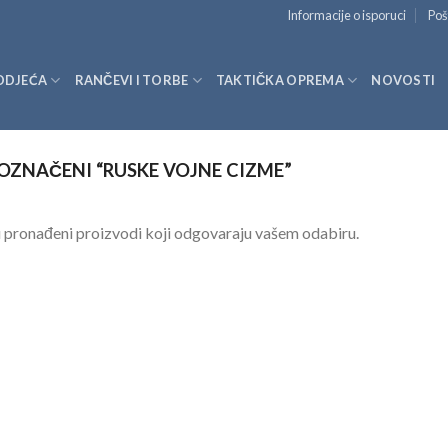
Informacije o isporuci
Poš
ODJEĆA
RANČEVI I TORBE
TAKTIČKA OPREMA
NOVOSTI
OZNAČENI “RUSKE VOJNE CIZME”
 pronađeni proizvodi koji odgovaraju vašem odabiru.