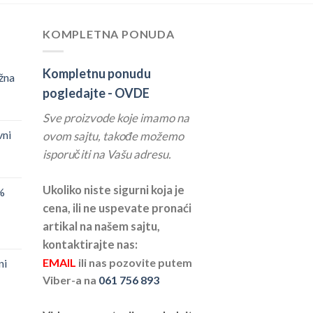
KOMPLETNA PONUDA
Kompletnu ponudu
žna
pogledajte -
OVDE
Sve proizvode koje imamo na
vni
ovom sajtu, takođe možemo
isporučiti na Vašu adresu.
Ukoliko niste sigurni koja je
%
cena, ili ne uspevate pronaći
artikal na našem sajtu,
kontaktirajte nas:
EMAIL
ili nas pozovite putem
ni
Viber-a na
061 756 893