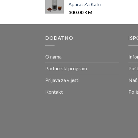
Aparat Za Kafu
300.00
KM
DODATNO
ISP
O nama
Info
Partnerski program
Pošt
Prijava za vijesti
Nači
Kontakt
Poli