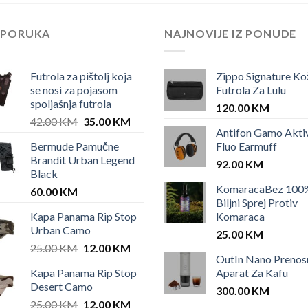
EPORUKA
NAJNOVIJE IZ PONUDE
Futrola za pištolj koja
Zippo Signature Ko
se nosi za pojasom
Futrola Za Lulu
spoljašnja futrola
120.00
KM
Original
Current
42.00
KM
35.00
KM
Antifon Gamo Akti
price
price
Bermude Pamučne
Fluo Earmuff
was:
is:
Brandit Urban Legend
42.00 KM.
35.00 KM.
92.00
KM
Black
KomaracaBez 100
60.00
KM
Biljni Sprej Protiv
Kapa Panama Rip Stop
Komaraca
Urban Camo
25.00
KM
Original
Current
25.00
KM
12.00
KM
OutIn Nano Prenos
price
price
Kapa Panama Rip Stop
Aparat Za Kafu
was:
is:
Desert Camo
25.00 KM.
12.00 KM.
300.00
KM
Original
Current
25.00
KM
12.00
KM