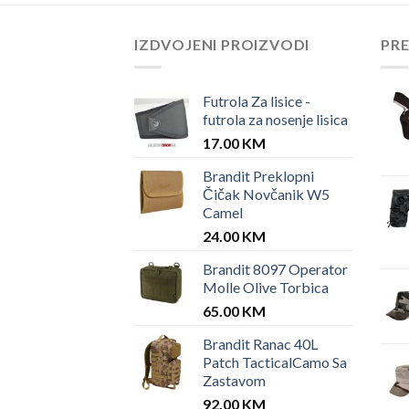
IZDVOJENI PROIZVODI
PR
Futrola Za lisice -
futrola za nosenje lisica
17.00
KM
Brandit Preklopni
Čičak Novčanik W5
Camel
24.00
KM
Brandit 8097 Operator
Molle Olive Torbica
65.00
KM
Brandit Ranac 40L
Patch TacticalCamo Sa
Zastavom
92.00
KM