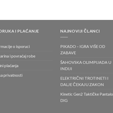
ORUKA I PLAĆANJE
NAJNOVIJI ČLANCI
rmacije o isporuci
PIKADO – IGRA VIŠE OD
ZABAVE
arina i povraćaj robe
ŠAHOVSKA OLIMPIJADA U
ni plaćanja
INDIJI
sa privatnosti
ELEKTRIČNI TROTINETI I
DALJE ČEKAJU ZAKON
Kinetic Gen2 Taktičke Pantal
DIG