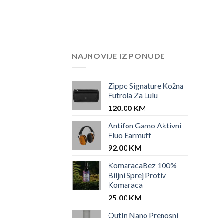
NAJNOVIJE IZ PONUDE
Zippo Signature Kožna
Futrola Za Lulu
120.00
KM
Antifon Gamo Aktivni
Fluo Earmuff
92.00
KM
KomaracaBez 100%
Biljni Sprej Protiv
Komaraca
25.00
KM
OutIn Nano Prenosni