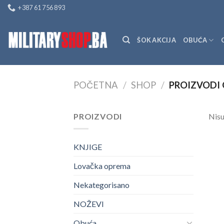
Skip
+387 61 756 893
to
content
ŠOK AKCIJA
OBUĆA
POČETNA
/
SHOP
/
PROIZVODI 
PROIZVODI
Nisu
KNJIGE
Lovačka oprema
Nekategorisano
NOŽEVI
Obuća