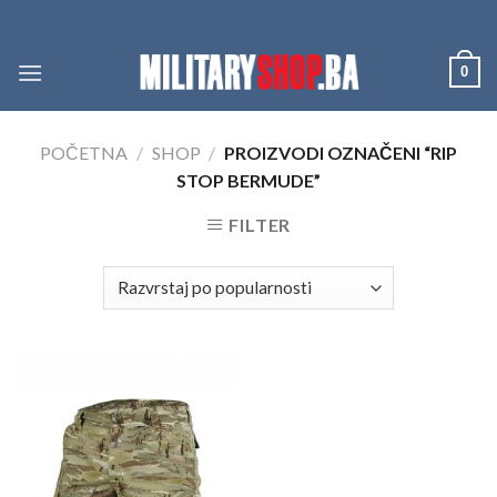
Skip
to
content
0
POČETNA
/
SHOP
/
PROIZVODI OZNAČENI “RIP
STOP BERMUDE”
FILTER