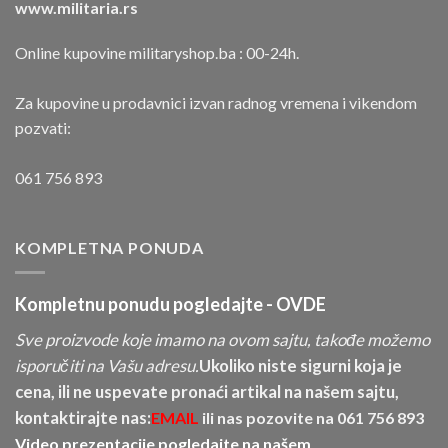
www.militaria.rs
Online kupovine militaryshop.ba : 00-24h.
Za kupovine u prodavnici izvan radnog vremena i vikendom
pozvati:
061 756 893
KOMPLETNA PONUDA
Kompletnu ponudu pogledajte -
OVDE
Sve proizvode koje imamo na ovom sajtu, takođe možemo
isporučiti na Vašu adresu.
Ukoliko niste sigurni koja je
cena, ili ne uspevate pronaći artikal na našem sajtu,
kontaktirajte nas:
EMAIL
ili nas pozovite na
061 756 893
Video prezentacije pogledajte na našem