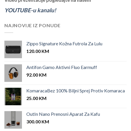
YOUTUBE-u kanalu!
NAJNOVIJE IZ PONUDE
Zippo Signature Kožna Futrola Za Lulu
120.00
KM
Antifon Gamo Aktivni Fluo Earmuff
92.00
KM
KomaracaBez 100% Biljni Sprej Protiv Komaraca
25.00
KM
OutIn Nano Prenosni Aparat Za Kafu
300.00
KM