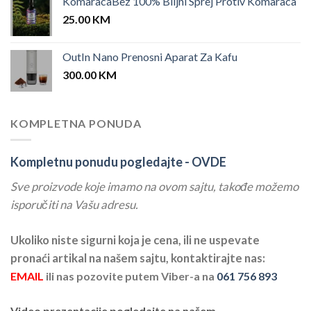
KomaracaBez 100% Biljni Sprej Protiv Komaraca
25.00
KM
OutIn Nano Prenosni Aparat Za Kafu
300.00
KM
KOMPLETNA PONUDA
Kompletnu ponudu pogledajte -
OVDE
Sve proizvode koje imamo na ovom sajtu, takođe možemo
isporučiti na Vašu adresu.
Ukoliko niste sigurni koja je cena, ili ne uspevate
pronaći artikal na našem sajtu, kontaktirajte nas:
EMAIL
ili nas pozovite putem Viber-a na
061 756 893
Video prezentacije pogledajte na našem