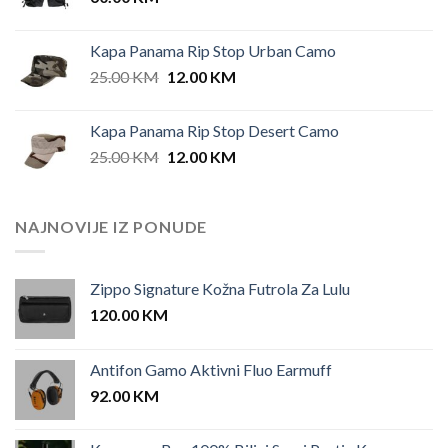
Kapa Panama Rip Stop Urban Camo
Original
Current
25.00
KM
12.00
KM
price
price
was:
is:
Kapa Panama Rip Stop Desert Camo
25.00 KM.
12.00 KM.
Original
Current
25.00
KM
12.00
KM
price
price
was:
is:
25.00 KM.
12.00 KM.
NAJNOVIJE IZ PONUDE
Zippo Signature Kožna Futrola Za Lulu
120.00
KM
Antifon Gamo Aktivni Fluo Earmuff
92.00
KM