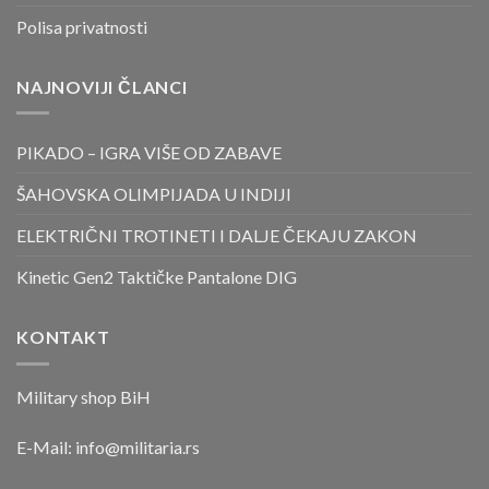
Polisa privatnosti
NAJNOVIJI ČLANCI
PIKADO – IGRA VIŠE OD ZABAVE
ŠAHOVSKA OLIMPIJADA U INDIJI
ELEKTRIČNI TROTINETI I DALJE ČEKAJU ZAKON
Kinetic Gen2 Taktičke Pantalone DIG
KONTAKT
Military shop BiH
E-Mail:
info@militaria.rs