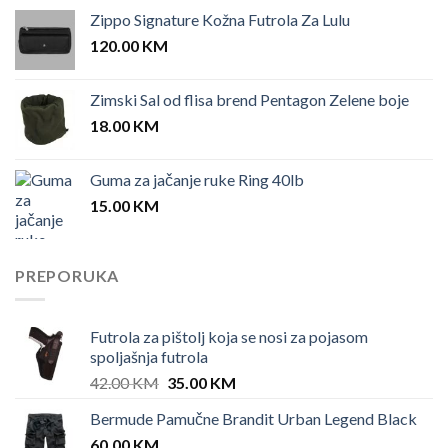
Zippo Signature Kožna Futrola Za Lulu
120.00
KM
Zimski Sal od flisa brend Pentagon Zelene boje
18.00
KM
Guma za jačanje ruke Ring 40lb
15.00
KM
PREPORUKA
Futrola za pištolj koja se nosi za pojasom
spoljašnja futrola
Original
Current
42.00
KM
35.00
KM
price
price
Bermude Pamučne Brandit Urban Legend Black
was:
is:
60.00
KM
42.00 KM.
35.00 KM.