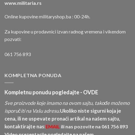
www.militaria.rs
Online kupovine militaryshop.ba : 00-24h.
Za kupovine u prodavnici izvan radnog vremena i vikendom
pozvati:
061 756 893
KOMPLETNA PONUDA
Kompletnu ponudu pogledajte -
OVDE
Sve proizvode koje imamo na ovom sajtu, takođe možemo
isporučiti na Vašu adresu.
Ukoliko niste sigurni koja je
cena, ili ne uspevate pronaći artikal na našem sajtu,
kontaktirajte nas:
EMAIL
ili nas pozovite na
061 756 893
Video prezentacije pogledajte na našem