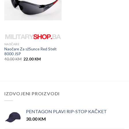
NAOČARE
Naočare Za sžSunce Red Stelt
8000 JSP
Original
Current
40.00
KM
22.00
KM
price
price
was:
is:
40.00 KM.
22.00 KM.
IZDVOJENI PROIZVODI
PENTAGON PLAVI RIP-STOP KAČKET
30.00
KM