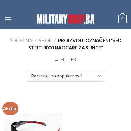
Skip
to
content
0
POČETNA
/
SHOP
/
PROIZVODI OZNAČENI “RED
STELT 8000 NAOCARE ZA SUNCE”
FILTER
Akcija!