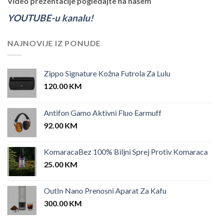
Video prezentacije pogledajte na našem
YOUTUBE-u kanalu!
NAJNOVIJE IZ PONUDE
Zippo Signature Kožna Futrola Za Lulu
120.00
KM
Antifon Gamo Aktivni Fluo Earmuff
92.00
KM
KomaracaBez 100% Biljni Sprej Protiv Komaraca
25.00
KM
OutIn Nano Prenosni Aparat Za Kafu
300.00
KM