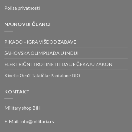
Polisa privatnosti
NAJNOVIJI ČLANCI
PIKADO – IGRA VIŠE OD ZABAVE
ŠAHOVSKA OLIMPIJADA U INDIJI
ELEKTRIČNI TROTINETI I DALJE ČEKAJU ZAKON
Kinetic Gen2 Taktičke Pantalone DIG
KONTAKT
Military shop BiH
E-Mail:
info@militaria.rs