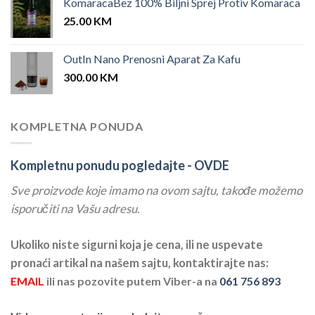
KomaracaBez 100% Biljni Sprej Protiv Komaraca
25.00
KM
OutIn Nano Prenosni Aparat Za Kafu
300.00
KM
KOMPLETNA PONUDA
Kompletnu ponudu pogledajte -
OVDE
Sve proizvode koje imamo na ovom sajtu, takođe možemo
isporučiti na Vašu adresu.
Ukoliko niste sigurni koja je cena, ili ne uspevate
pronaći artikal na našem sajtu, kontaktirajte nas:
EMAIL
ili nas pozovite putem Viber-a na
061 756 893