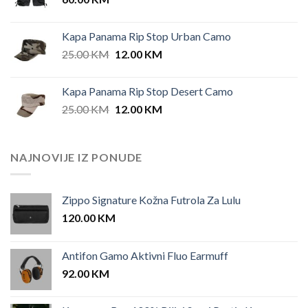
Kapa Panama Rip Stop Urban Camo
Original
Current
25.00
KM
12.00
KM
price
price
was:
is:
Kapa Panama Rip Stop Desert Camo
25.00 KM.
12.00 KM.
Original
Current
25.00
KM
12.00
KM
price
price
was:
is:
25.00 KM.
12.00 KM.
NAJNOVIJE IZ PONUDE
Zippo Signature Kožna Futrola Za Lulu
120.00
KM
Antifon Gamo Aktivni Fluo Earmuff
92.00
KM