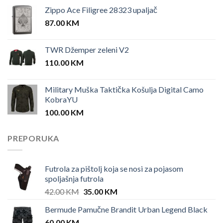
Zippo Ace Filigree 28323 upaljač
87.00
KM
TWR Džemper zeleni V2
110.00
KM
Military Muška Taktička Košulja Digital Camo
KobraYU
100.00
KM
PREPORUKA
Futrola za pištolj koja se nosi za pojasom
spoljašnja futrola
Original
Current
42.00
KM
35.00
KM
price
price
Bermude Pamučne Brandit Urban Legend Black
was:
is:
60.00
KM
42.00 KM.
35.00 KM.