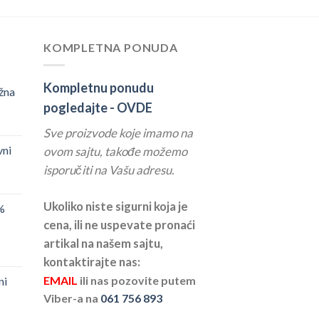
KOMPLETNA PONUDA
Kompletnu ponudu
žna
pogledajte -
OVDE
Sve proizvode koje imamo na
vni
ovom sajtu, takođe možemo
isporučiti na Vašu adresu.
Ukoliko niste sigurni koja je
%
cena, ili ne uspevate pronaći
artikal na našem sajtu,
kontaktirajte nas:
EMAIL
ili nas pozovite putem
ni
Viber-a na
061 756 893