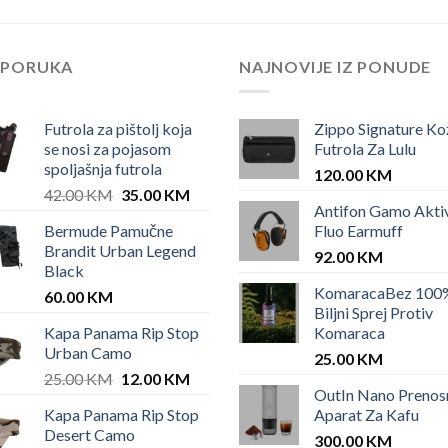
EPORUKA
NAJNOVIJE IZ PONUDE
Futrola za pištolj koja
Zippo Signature Ko
se nosi za pojasom
Futrola Za Lulu
spoljašnja futrola
120.00
KM
Original
Current
42.00
KM
35.00
KM
Antifon Gamo Akti
price
price
Bermude Pamučne
Fluo Earmuff
was:
is:
Brandit Urban Legend
42.00 KM.
35.00 KM.
92.00
KM
Black
KomaracaBez 100
60.00
KM
Biljni Sprej Protiv
Kapa Panama Rip Stop
Komaraca
Urban Camo
25.00
KM
Original
Current
25.00
KM
12.00
KM
OutIn Nano Prenos
price
price
Kapa Panama Rip Stop
Aparat Za Kafu
was:
is:
Desert Camo
25.00 KM.
12.00 KM.
300.00
KM