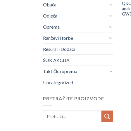
Q&Q M
Obuća
analo
GW8
Odjeća
Oprema
Rančevi i torbe
Resursi i Dodaci
ŠOK AKCIJA
Taktička oprema
Uncategorized
PRETRAŽITE PROIZVODE