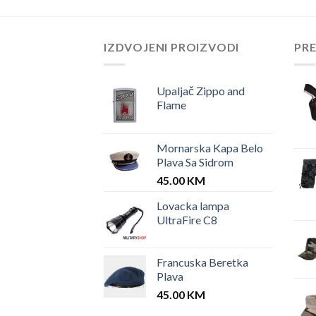
IZDVOJENI PROIZVODI
PR
Upaljač Zippo and
Flame
Mornarska Kapa Belo
Plava Sa Sidrom
45.00
KM
Lovacka lampa
UltraFire C8
Francuska Beretka
Plava
45.00
KM