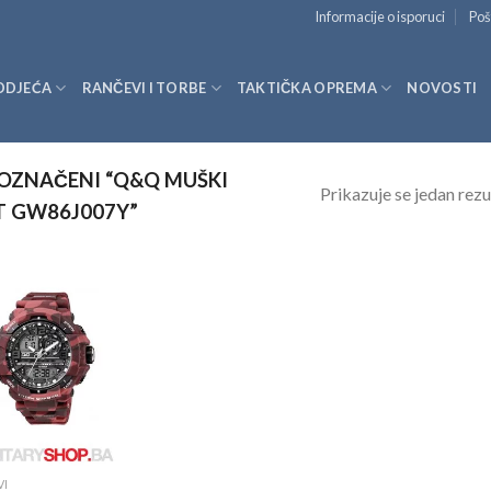
Informacije o isporuci
Poš
ODJEĆA
RANČEVI I TORBE
TAKTIČKA OPREMA
NOVOSTI
OZNAČENI “Q&Q MUŠKI
Prikazuje se jedan rezu
AT GW86J007Y”
VI