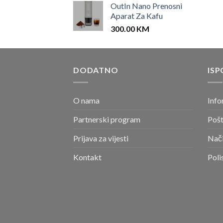
OutIn Nano Prenosni
Aparat Za Kafu
300.00
KM
DODATNO
ISP
O nama
Info
Partnerski program
Pošt
Prijava za vijesti
Nači
Kontakt
Poli