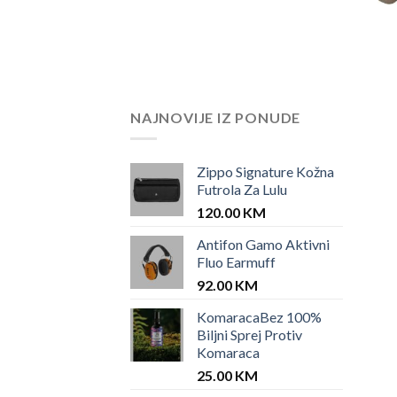
NAJNOVIJE IZ PONUDE
Zippo Signature Kožna
Futrola Za Lulu
120.00
KM
Antifon Gamo Aktivni
Fluo Earmuff
92.00
KM
KomaracaBez 100%
Biljni Sprej Protiv
Komaraca
25.00
KM