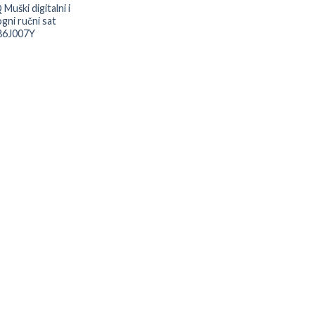
uški digitalni i
gni ručni sat
6J007Y