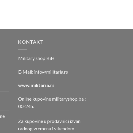
KONTAKT
Military shop BiH
E-Mail:
info@militaria.rs
www.militaria.rs
Online kupovine militaryshop.ba :
00-24h.
one
Za kupovine u prodavnici izvan
radnog vremena i vikendom