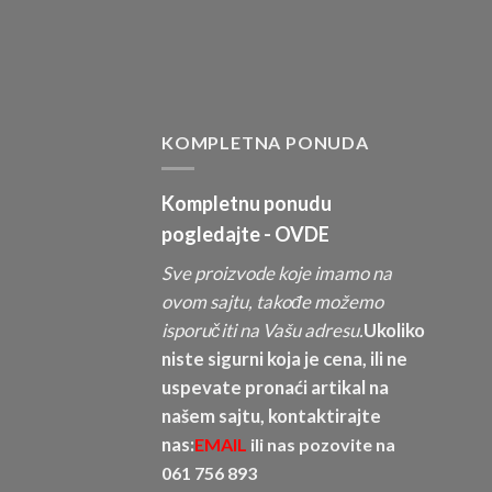
KOMPLETNA PONUDA
Kompletnu ponudu
pogledajte -
OVDE
Sve proizvode koje imamo na
ovom sajtu, takođe možemo
isporučiti na Vašu adresu.
Ukoliko
niste sigurni koja je cena, ili ne
uspevate pronaći artikal na
našem sajtu, kontaktirajte
nas:
EMAIL
ili nas pozovite na
061 756 893