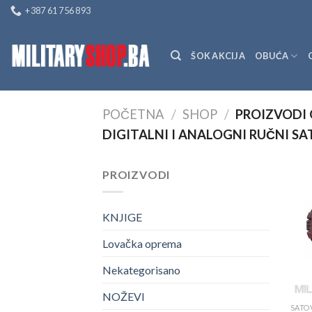
Skip
+387 61 756 893
to
content
ŠOK AKCIJA
OBUĆA
POČETNA
/
SHOP
/
PROIZVODI 
DIGITALNI I ANALOGNI RUČNI S
PROIZVODI
KNJIGE
Lovačka oprema
Nekategorisano
NOŽEVI
SATO