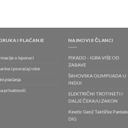
ORUKA I PLAĆANJE
NAJNOVIJI ČLANCI
rmacije o isporuci
PIKADO – IGRA VIŠE OD
ZABAVE
arina i povraćaj robe
ŠAHOVSKA OLIMPIJADA U
ni plaćanja
INDIJI
sa privatnosti
ELEKTRIČNI TROTINETI I
DALJE ČEKAJU ZAKON
Kinetic Gen2 Taktičke Pantal
DIG