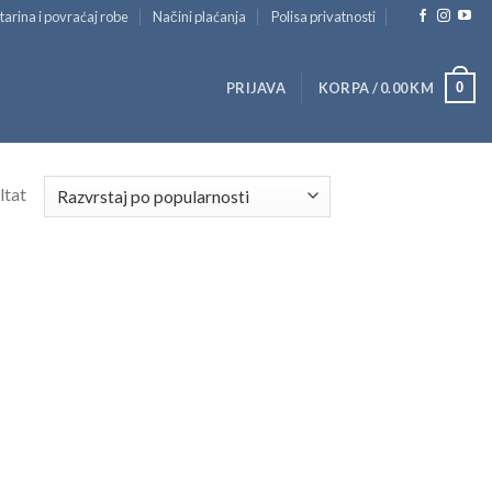
tarina i povraćaj robe
Načini plaćanja
Polisa privatnosti
0
PRIJAVA
KORPA /
0.00
KM
ltat