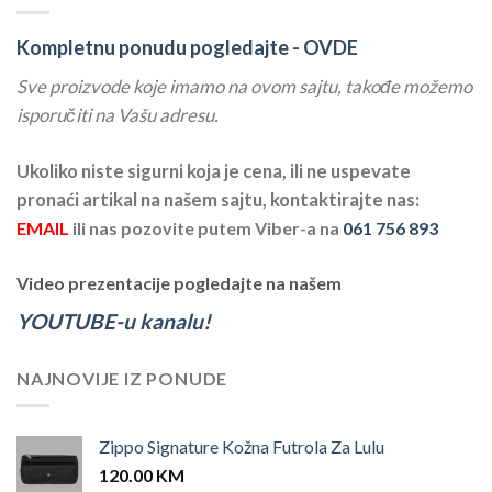
Kompletnu ponudu pogledajte -
OVDE
Sve proizvode koje imamo na ovom sajtu, takođe možemo
isporučiti na Vašu adresu.
Ukoliko niste sigurni koja je cena, ili ne uspevate
pronaći artikal na našem sajtu, kontaktirajte nas:
EMAIL
ili nas pozovite putem Viber-a na
061 756 893
Video prezentacije pogledajte na našem
YOUTUBE-u kanalu!
NAJNOVIJE IZ PONUDE
Zippo Signature Kožna Futrola Za Lulu
120.00
KM