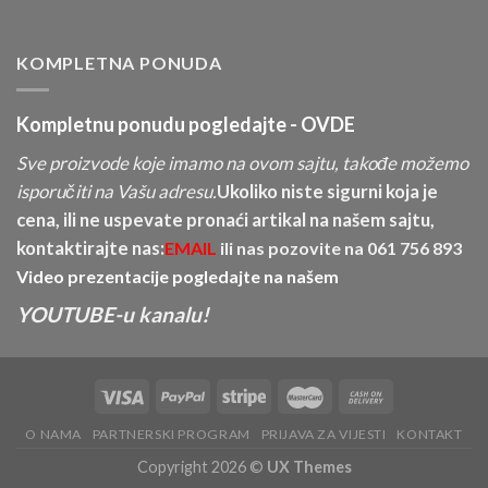
KOMPLETNA PONUDA
Kompletnu ponudu pogledajte -
OVDE
Sve proizvode koje imamo na ovom sajtu, takođe možemo
isporučiti na Vašu adresu.
Ukoliko niste sigurni koja je
cena, ili ne uspevate pronaći artikal na našem sajtu,
kontaktirajte nas:
EMAIL
ili nas pozovite na
061 756 893
Video prezentacije pogledajte na našem
YOUTUBE-u kanalu!
O NAMA
PARTNERSKI PROGRAM
PRIJAVA ZA VIJESTI
KONTAKT
Copyright 2026 ©
UX Themes