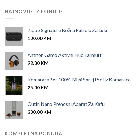
was:
is:
25.00 KM.
12.00 KM.
NAJNOVIJE IZ PONUDE
Zippo Signature Kožna Futrola Za Lulu
120.00
KM
Antifon Gamo Aktivni Fluo Earmuff
92.00
KM
KomaracaBez 100% Biljni Sprej Protiv Komaraca
25.00
KM
OutIn Nano Prenosni Aparat Za Kafu
300.00
KM
KOMPLETNA PONUDA