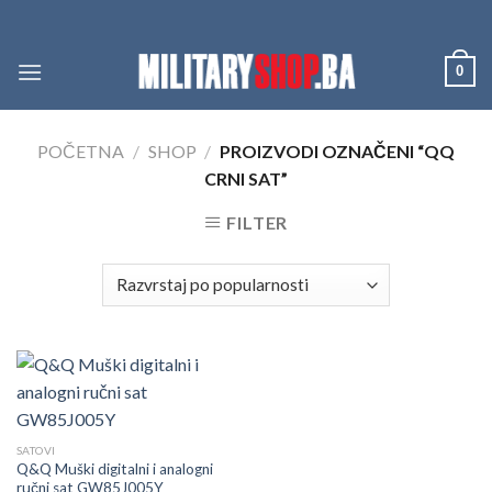
Skip
to
content
0
POČETNA
/
SHOP
/
PROIZVODI OZNAČENI “QQ
CRNI SAT”
FILTER
SATOVI
Q&Q Muški digitalni i analogni
ručni sat GW85J005Y