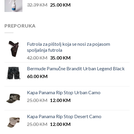
Original
Current
32.39
KM
25.00
KM
price
price
was:
is:
32.39 KM.
25.00 KM.
PREPORUKA
Futrola za pištolj koja se nosi za pojasom
spoljašnja futrola
Original
Current
42.00
KM
35.00
KM
price
price
Bermude Pamučne Brandit Urban Legend Black
was:
is:
60.00
KM
42.00 KM.
35.00 KM.
Kapa Panama Rip Stop Urban Camo
Original
Current
25.00
KM
12.00
KM
price
price
was:
is:
Kapa Panama Rip Stop Desert Camo
25.00 KM.
12.00 KM.
Original
Current
25.00
KM
12.00
KM
price
price