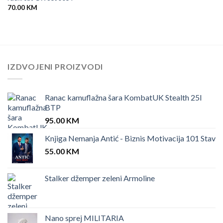
70.00
KM
IZDVOJENI PROIZVODI
Ranac kamuflažna šara KombatUK Stealth 25l
BTP
95.00
KM
Knjiga Nemanja Antić - Biznis Motivacija 101 Stav
55.00
KM
Stalker džemper zeleni Armoline
Nano sprej MILITARIA