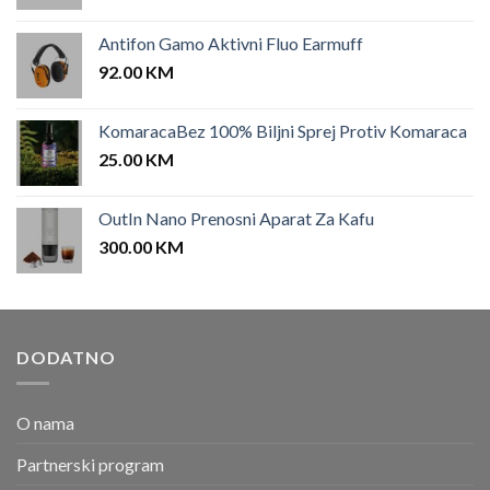
Antifon Gamo Aktivni Fluo Earmuff
92.00
KM
KomaracaBez 100% Biljni Sprej Protiv Komaraca
25.00
KM
OutIn Nano Prenosni Aparat Za Kafu
300.00
KM
DODATNO
O nama
Partnerski program