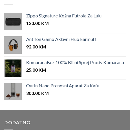
Zippo Signature Kožna Futrola Za Lulu
120.00
KM
Antifon Gamo Aktivni Fluo Earmuff
92.00
KM
KomaracaBez 100% Biljni Sprej Protiv Komaraca
25.00
KM
OutIn Nano Prenosni Aparat Za Kafu
300.00
KM
DODATNO