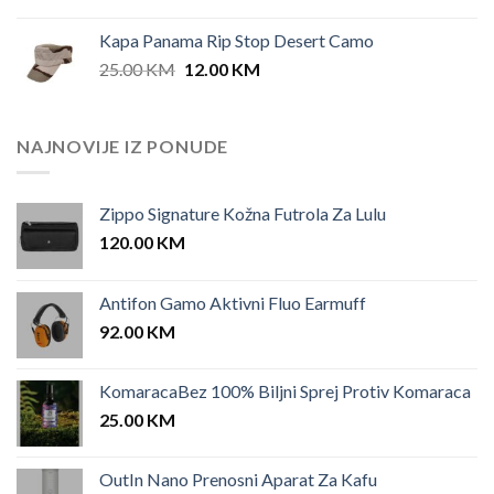
price
price
was:
is:
Kapa Panama Rip Stop Desert Camo
25.00 KM.
12.00 KM.
Original
Current
25.00
KM
12.00
KM
price
price
was:
is:
25.00 KM.
12.00 KM.
NAJNOVIJE IZ PONUDE
Zippo Signature Kožna Futrola Za Lulu
120.00
KM
Antifon Gamo Aktivni Fluo Earmuff
92.00
KM
KomaracaBez 100% Biljni Sprej Protiv Komaraca
25.00
KM
OutIn Nano Prenosni Aparat Za Kafu