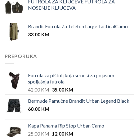
FUTROLA ZA KLJUCEVE FUTROLA ZA
NOSENJE KLJUCEVA
Brandit Futrola Za Telefon Large TacticalCamo
33.00
KM
PREPORUKA
Futrola za pištolj koja se nosi za pojasom
spoljašnja futrola
Original
Current
42.00
KM
35.00
KM
price
price
Bermude Pamučne Brandit Urban Legend Black
was:
is:
60.00
KM
42.00 KM.
35.00 KM.
Kapa Panama Rip Stop Urban Camo
Original
Current
25.00
KM
12.00
KM