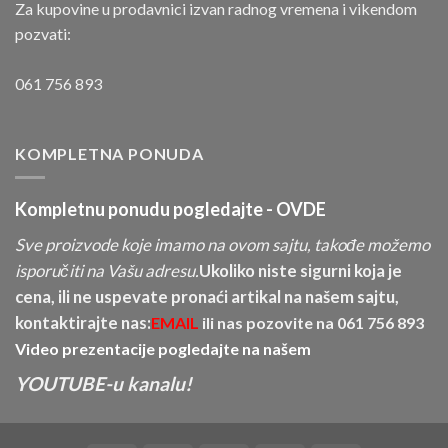
Za kupovine u prodavnici izvan radnog vremena i vikendom
pozvati:
061 756 893
KOMPLETNA PONUDA
Kompletnu ponudu pogledajte -
OVDE
Sve proizvode koje imamo na ovom sajtu, takođe možemo
isporučiti na Vašu adresu.
Ukoliko niste sigurni koja je
cena, ili ne uspevate pronaći artikal na našem sajtu,
kontaktirajte nas:
EMAIL
ili nas pozovite na
061 756 893
Video prezentacije pogledajte na našem
YOUTUBE-u kanalu!