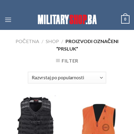
Skip
to
content
0
POČETNA
/
SHOP
/
PROIZVODI OZNAČENI
“PRSLUK”
FILTER