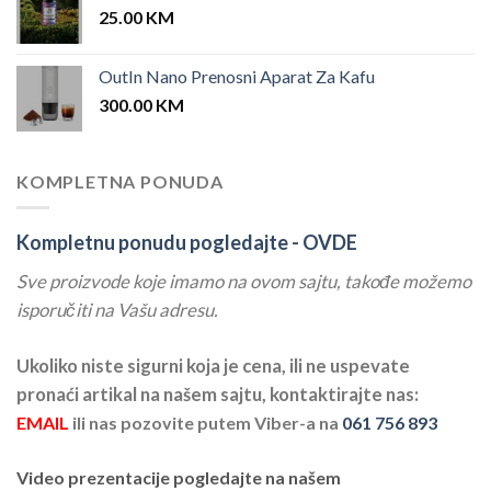
25.00
KM
OutIn Nano Prenosni Aparat Za Kafu
300.00
KM
KOMPLETNA PONUDA
Kompletnu ponudu pogledajte -
OVDE
Sve proizvode koje imamo na ovom sajtu, takođe možemo
isporučiti na Vašu adresu.
Ukoliko niste sigurni koja je cena, ili ne uspevate
pronaći artikal na našem sajtu, kontaktirajte nas:
EMAIL
ili nas pozovite putem Viber-a na
061 756 893
Video prezentacije pogledajte na našem