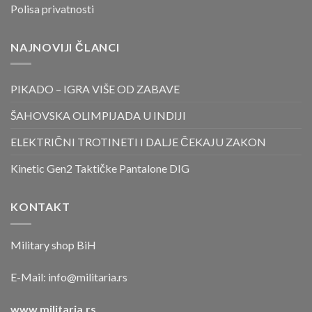
Polisa privatnosti
NAJNOVIJI ČLANCI
PIKADO – IGRA VIŠE OD ZABAVE
ŠAHOVSKA OLIMPIJADA U INDIJI
ELEKTRIČNI TROTINETI I DALJE ČEKAJU ZAKON
Kinetic Gen2 Taktičke Pantalone DIG
KONTAKT
Military shop BiH
E-Mail:
info@militaria.rs
www.militaria.rs