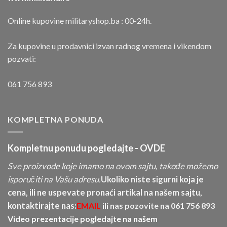
Online kupovine militaryshop.ba : 00-24h.
Za kupovine u prodavnici izvan radnog vremena i vikendom
pozvati:
061 756 893
KOMPLETNA PONUDA
Kompletnu ponudu pogledajte -
OVDE
Sve proizvode koje imamo na ovom sajtu, takođe možemo
isporučiti na Vašu adresu.
Ukoliko niste sigurni koja je
cena, ili ne uspevate pronaći artikal na našem sajtu,
kontaktirajte nas:
EMAIL
ili nas pozovite na
061 756 893
Video prezentacije pogledajte na našem