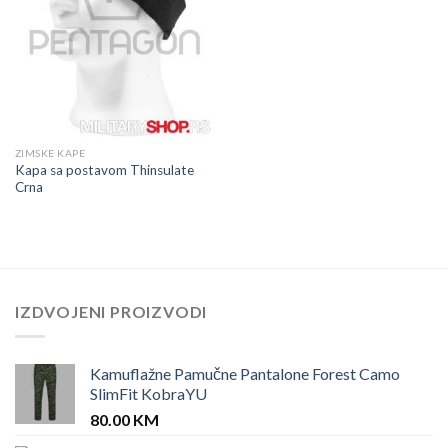
ZIMSKE KAPE
Kapa sa postavom Thinsulate
Crna
IZDVOJENI PROIZVODI
Kamuflažne Pamučne Pantalone Forest Camo
SlimFit KobraYU
80.00
KM