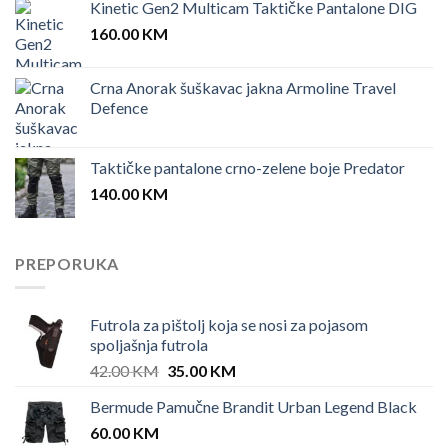
Kinetic Gen2 Multicam Taktičke Pantalone DIG
160.00
KM
Crna Anorak šuškavac jakna Armoline Travel
Defence
Taktičke pantalone crno-zelene boje Predator
140.00
KM
PREPORUKA
Futrola za pištolj koja se nosi za pojasom
spoljašnja futrola
Original
Current
42.00
KM
35.00
KM
price
price
Bermude Pamučne Brandit Urban Legend Black
was:
is:
60.00
KM
42.00 KM.
35.00 KM.