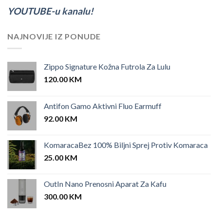
YOUTUBE-u kanalu!
NAJNOVIJE IZ PONUDE
Zippo Signature Kožna Futrola Za Lulu
120.00
KM
Antifon Gamo Aktivni Fluo Earmuff
92.00
KM
KomaracaBez 100% Biljni Sprej Protiv Komaraca
25.00
KM
OutIn Nano Prenosni Aparat Za Kafu
300.00
KM