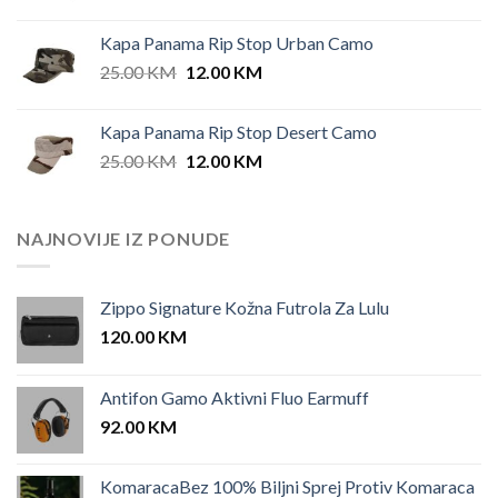
Kapa Panama Rip Stop Urban Camo
Original
Current
25.00
KM
12.00
KM
price
price
was:
is:
Kapa Panama Rip Stop Desert Camo
25.00 KM.
12.00 KM.
Original
Current
25.00
KM
12.00
KM
price
price
was:
is:
25.00 KM.
12.00 KM.
NAJNOVIJE IZ PONUDE
Zippo Signature Kožna Futrola Za Lulu
120.00
KM
Antifon Gamo Aktivni Fluo Earmuff
92.00
KM
KomaracaBez 100% Biljni Sprej Protiv Komaraca