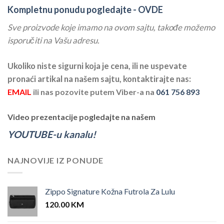
Kompletnu ponudu pogledajte -
OVDE
Sve proizvode koje imamo na ovom sajtu, takođe možemo
isporučiti na Vašu adresu.
Ukoliko niste sigurni koja je cena, ili ne uspevate
pronaći artikal na našem sajtu, kontaktirajte nas:
EMAIL
ili nas pozovite putem Viber-a na
061 756 893
Video prezentacije pogledajte na našem
YOUTUBE-u kanalu!
NAJNOVIJE IZ PONUDE
Zippo Signature Kožna Futrola Za Lulu
120.00
KM