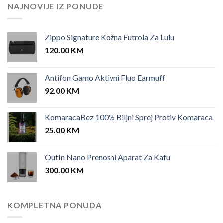
25.00 KM.
12.00 KM.
NAJNOVIJE IZ PONUDE
Zippo Signature Kožna Futrola Za Lulu
120.00
KM
Antifon Gamo Aktivni Fluo Earmuff
92.00
KM
KomaracaBez 100% Biljni Sprej Protiv Komaraca
25.00
KM
OutIn Nano Prenosni Aparat Za Kafu
300.00
KM
KOMPLETNA PONUDA