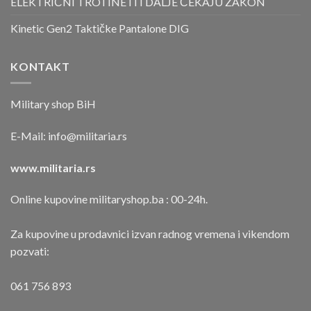
ELEKTRIČNI TROTINETI I DALJE ČEKAJU ZAKON
Kinetic Gen2 Taktičke Pantalone DIG
KONTAKT
Military shop BiH
E-Mail:
info@militaria.rs
www.militaria.rs
Online kupovine militaryshop.ba : 00-24h.
Za kupovine u prodavnici izvan radnog vremena i vikendom
pozvati:
061 756 893