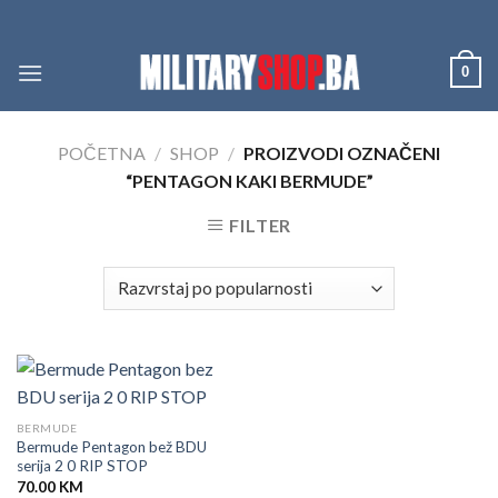
Skip
to
content
0
POČETNA
/
SHOP
/
PROIZVODI OZNAČENI
“PENTAGON KAKI BERMUDE”
FILTER
BERMUDE
Bermude Pentagon bež BDU
serija 2 0 RIP STOP
70.00
KM