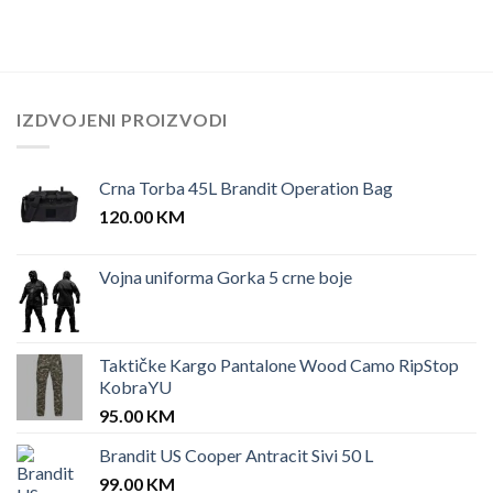
IZDVOJENI PROIZVODI
Crna Torba 45L Brandit Operation Bag
120.00
KM
Vojna uniforma Gorka 5 crne boje
Taktičke Kargo Pantalone Wood Camo RipStop
KobraYU
95.00
KM
Brandit US Cooper Antracit Sivi 50 L
99.00
KM