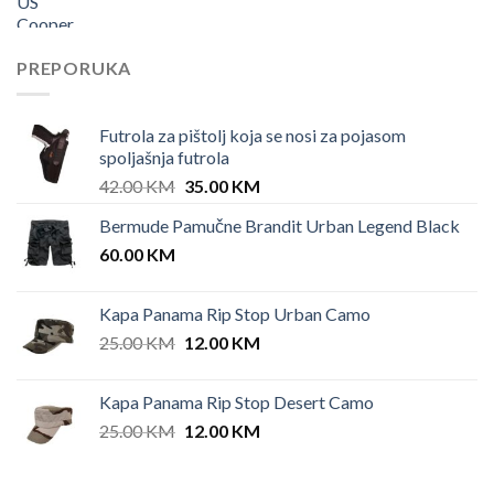
PREPORUKA
Futrola za pištolj koja se nosi za pojasom
spoljašnja futrola
Original
Current
42.00
KM
35.00
KM
price
price
Bermude Pamučne Brandit Urban Legend Black
was:
is:
60.00
KM
42.00 KM.
35.00 KM.
Kapa Panama Rip Stop Urban Camo
Original
Current
25.00
KM
12.00
KM
price
price
was:
is:
Kapa Panama Rip Stop Desert Camo
25.00 KM.
12.00 KM.
Original
Current
25.00
KM
12.00
KM
price
price
was:
is: