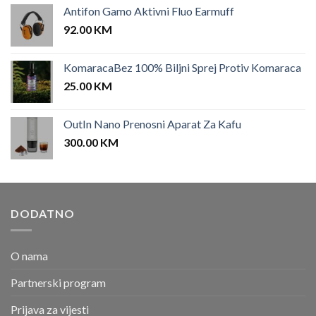
Antifon Gamo Aktivni Fluo Earmuff
92.00
KM
KomaracaBez 100% Biljni Sprej Protiv Komaraca
25.00
KM
OutIn Nano Prenosni Aparat Za Kafu
300.00
KM
DODATNO
O nama
Partnerski program
Prijava za vijesti