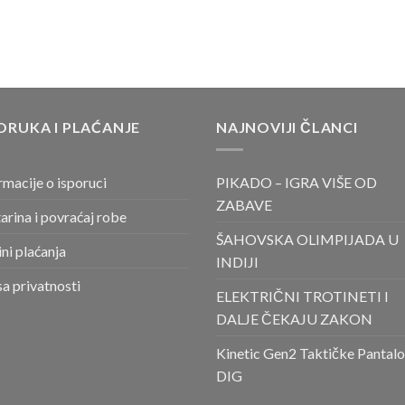
ORUKA I PLAĆANJE
NAJNOVIJI ČLANCI
rmacije o isporuci
PIKADO – IGRA VIŠE OD
ZABAVE
arina i povraćaj robe
ŠAHOVSKA OLIMPIJADA U
ni plaćanja
INDIJI
sa privatnosti
ELEKTRIČNI TROTINETI I
DALJE ČEKAJU ZAKON
Kinetic Gen2 Taktičke Pantal
DIG