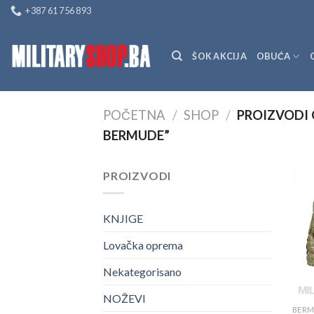
Skip
+387 61 756 893
to
content
ŠOK AKCIJA
OBUĆA
POČETNA
/
SHOP
/
PROIZVODI
BERMUDE”
PROIZVODI
KNJIGE
Lovačka oprema
Nekategorisano
NOŽEVI
BER