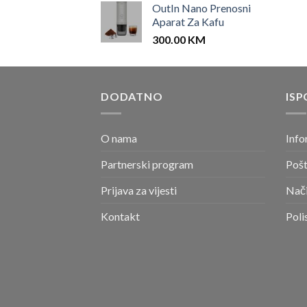
OutIn Nano Prenosni
Aparat Za Kafu
300.00
KM
DODATNO
ISP
O nama
Info
Partnerski program
Pošt
Prijava za vijesti
Nači
Kontakt
Poli