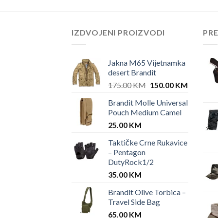
IZDVOJENI PROIZVODI
PR
Jakna M65 Vijetnamka
desert Brandit
Original
Current
175.00
KM
150.00
KM
price
price
Brandit Molle Universal
was:
is:
Pouch Medium Camel
175.00 KM.
150.00 
25.00
KM
Taktičke Crne Rukavice
– Pentagon
DutyRock1/2
35.00
KM
Brandit Olive Torbica –
Travel Side Bag
65.00
KM