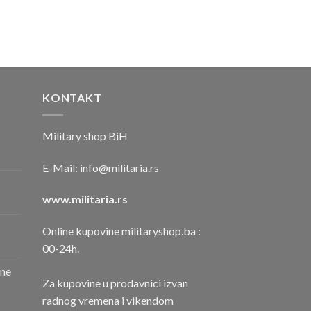
KONTAKT
Military shop BiH
E-Mail:
info@militaria.rs
www.militaria.rs
Online kupovine militaryshop.ba :
00-24h.
one
Za kupovine u prodavnici izvan
radnog vremena i vikendom