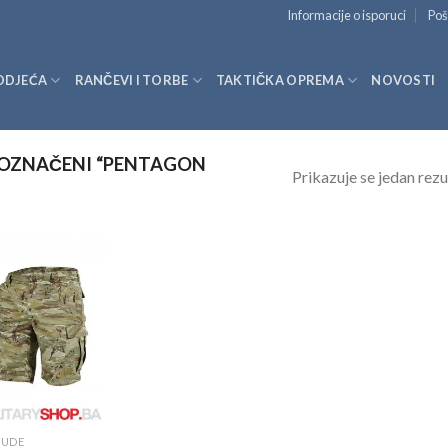
Informacije o isporuci
Poš
ODJEĆA
RANČEVI I TORBE
TAKTIČKA OPREMA
NOVOSTI
 OZNAČENI “PENTAGON
Prikazuje se jedan rezu
MUDE