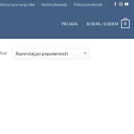
tarina i povraćaj robe
Načini plaćanja
Polisa privatnosti
0
PRIJAVA
KORPA /
0.00
KM
ltat