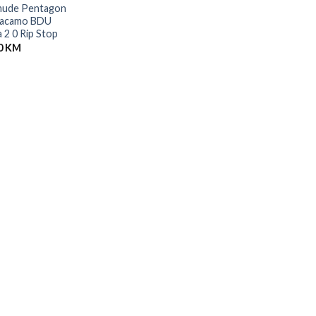
mude Pentagon
tacamo BDU
a 2 0 Rip Stop
0
KM