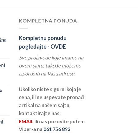
KOMPLETNA PONUDA
Kompletnu ponudu
žna
pogledajte -
OVDE
Sve proizvode koje imamo na
vni
ovom sajtu, takođe možemo
isporučiti na Vašu adresu.
Ukoliko niste sigurni koja je
%
cena, ili ne uspevate pronaći
artikal na našem sajtu,
kontaktirajte nas:
EMAIL
ili nas pozovite putem
ni
Viber-a na
061 756 893