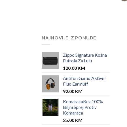
NAJNOVIJE IZ PONUDE
Zippo Signature Kožna
Futrola Za Lulu
120.00
KM
Antifon Gamo Aktivni
Fluo Earmuff
92.00
KM
KomaracaBez 100%
Biljni Sprej Protiv
Komaraca
25.00
KM