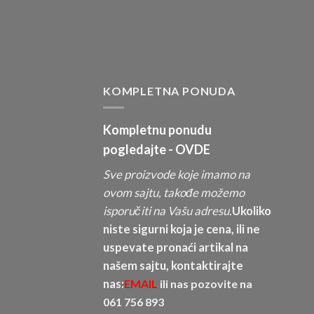
KOMPLETNA PONUDA
Kompletnu ponudu
pogledajte -
OVDE
Sve proizvode koje imamo na
ovom sajtu, takođe možemo
isporučiti na Vašu adresu.
Ukoliko
niste sigurni koja je cena, ili ne
uspevate pronaći artikal na
našem sajtu, kontaktirajte
nas:
EMAIL
ili nas pozovite na
061 756 893