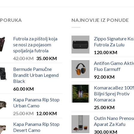
EPORUKA
NAJNOVIJE IZ PONUDE
Futrola za pištolj koja
Zippo Signature Ko
se nosi za pojasom
Futrola Za Lulu
spoljašnja futrola
120.00
KM
Original
Current
42.00
KM
35.00
KM
Antifon Gamo Akti
price
price
Bermude Pamučne
Fluo Earmuff
was:
is:
KM.
Brandit Urban Legend
42.00 KM.
35.00 KM.
92.00
KM
Black
KomaracaBez 100
60.00
KM
Biljni Sprej Protiv
Kapa Panama Rip Stop
Komaraca
Urban Camo
25.00
KM
Original
Current
25.00
KM
12.00
KM
OutIn Nano Prenos
price
price
Kapa Panama Rip Stop
Aparat Za Kafu
was:
is:
Desert Camo
25.00 KM.
12.00 KM.
300.00
KM