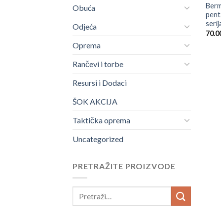
Ber
Obuća
pen
serij
Odjeća
70.0
Oprema
Rančevi i torbe
Resursi i Dodaci
ŠOK AKCIJA
Taktička oprema
Uncategorized
PRETRAŽITE PROIZVODE