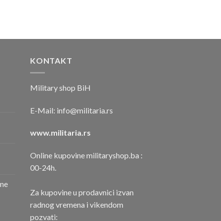
KONTAKT
Military shop BiH
E-Mail:
info@militaria.rs
www.militaria.rs
Online kupovine militaryshop.ba :
00-24h.
one
Za kupovine u prodavnici izvan
radnog vremena i vikendom
pozvati: