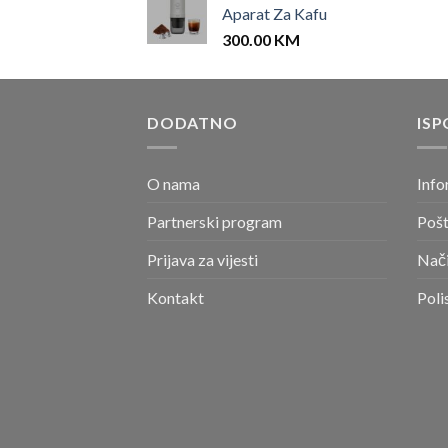
Aparat Za Kafu
300.00
KM
DODATNO
ISP
O nama
Info
Partnerski program
Pošt
Prijava za vijesti
Nači
Kontakt
Poli