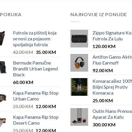
EPORUKA
NAJNOVIJE IZ PONUDE
Futrola za pištolj koja
Zippo Signature Ko
se nosi za pojasom
Futrola Za Lulu
spoljašnja futrola
120.00
KM
Original
Current
42.00
KM
35.00
KM
Antifon Gamo Akti
price
price
Bermude Pamučne
Fluo Earmuff
was:
is:
Brandit Urban Legend
42.00 KM.
35.00 KM.
92.00
KM
Black
KomaracaBez 100
60.00
KM
Biljni Sprej Protiv
Kapa Panama Rip Stop
Komaraca
Urban Camo
25.00
KM
Original
Current
25.00
KM
12.00
KM
OutIn Nano Prenos
price
price
Kapa Panama Rip Stop
Aparat Za Kafu
was:
is:
Desert Camo
25.00 KM.
12.00 KM.
300.00
KM
Original
Current
25.00
KM
12.00
KM