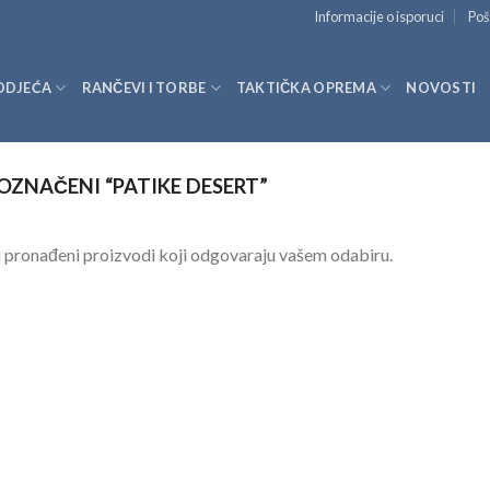
Informacije o isporuci
Poš
ODJEĆA
RANČEVI I TORBE
TAKTIČKA OPREMA
NOVOSTI
OZNAČENI “PATIKE DESERT”
 pronađeni proizvodi koji odgovaraju vašem odabiru.