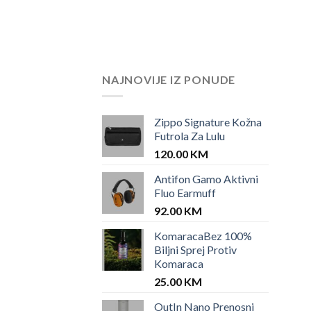
NAJNOVIJE IZ PONUDE
Zippo Signature Kožna
Futrola Za Lulu
120.00
KM
Antifon Gamo Aktivni
Fluo Earmuff
92.00
KM
KomaracaBez 100%
Biljni Sprej Protiv
Komaraca
25.00
KM
OutIn Nano Prenosni