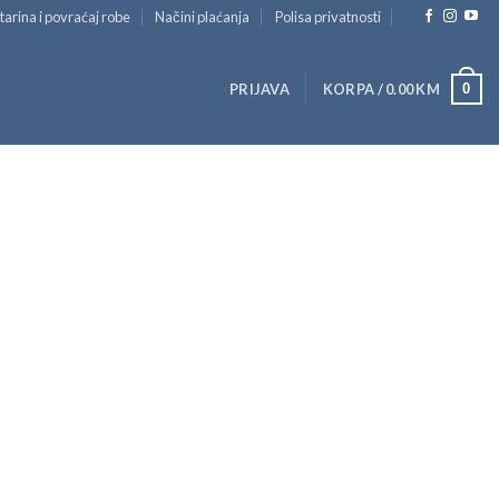
tarina i povraćaj robe
Načini plaćanja
Polisa privatnosti
0
PRIJAVA
KORPA /
0.00
KM