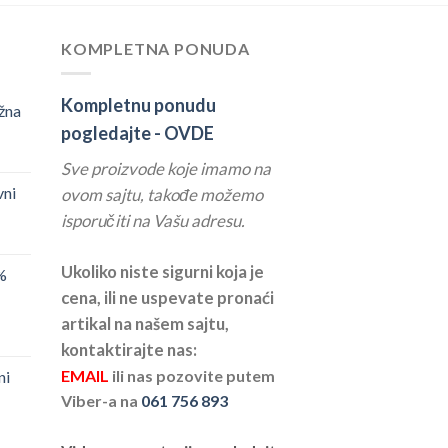
KOMPLETNA PONUDA
Kompletnu ponudu
žna
pogledajte -
OVDE
Sve proizvode koje imamo na
vni
ovom sajtu, takođe možemo
isporučiti na Vašu adresu.
Ukoliko niste sigurni koja je
%
cena, ili ne uspevate pronaći
artikal na našem sajtu,
kontaktirajte nas:
EMAIL
ili nas pozovite putem
ni
Viber-a na
061 756 893