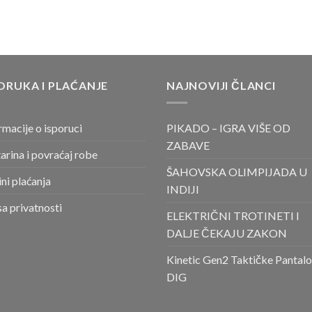
ORUKA I PLAĆANJE
NAJNOVIJI ČLANCI
rmacije o isporuci
PIKADO – IGRA VIŠE OD
ZABAVE
arina i povraćaj robe
ŠAHOVSKA OLIMPIJADA U
ni plaćanja
INDIJI
sa privatnosti
ELEKTRIČNI TROTINETI I
DALJE ČEKAJU ZAKON
Kinetic Gen2 Taktičke Pantal
DIG