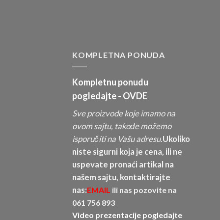
KOMPLETNA PONUDA
Kompletnu ponudu
pogledajte -
OVDE
Sve proizvode koje imamo na
ovom sajtu, takođe možemo
isporučiti na Vašu adresu.
Ukoliko
niste sigurni koja je cena, ili ne
uspevate pronaći artikal na
našem sajtu, kontaktirajte
nas:
EMAIL
ili nas pozovite na
061 756 893
Video prezentacije pogledajte