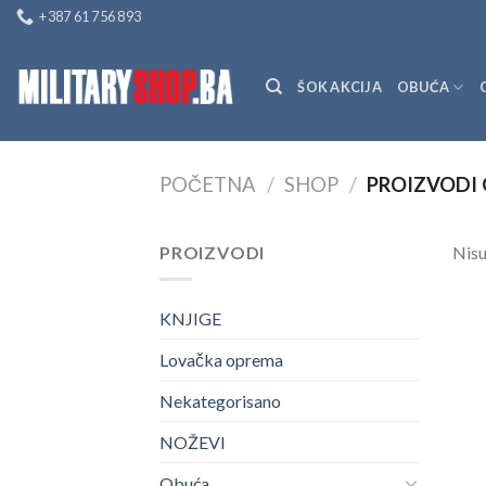
Skip
+387 61 756 893
to
content
ŠOK AKCIJA
OBUĆA
POČETNA
/
SHOP
/
PROIZVODI 
PROIZVODI
Nisu
KNJIGE
Lovačka oprema
Nekategorisano
NOŽEVI
Obuća