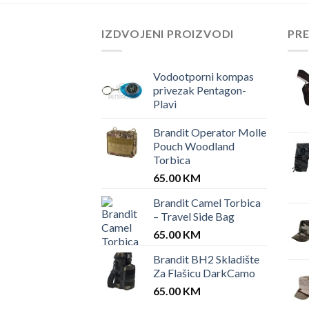
IZDVOJENI PROIZVODI
PR
Vodootporni kompas
privezak Pentagon-
Plavi
Brandit Operator Molle
Pouch Woodland
Torbica
65.00
KM
Brandit Camel Torbica
– Travel Side Bag
65.00
KM
Brandit BH2 Skladište
Za Flašicu DarkCamo
65.00
KM