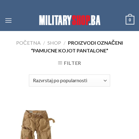
Skip
to
content
0
POČETNA
/
SHOP
/
PROIZVODI OZNAČENI
“PAMUCNE KOJOT PANTALONE”
FILTER