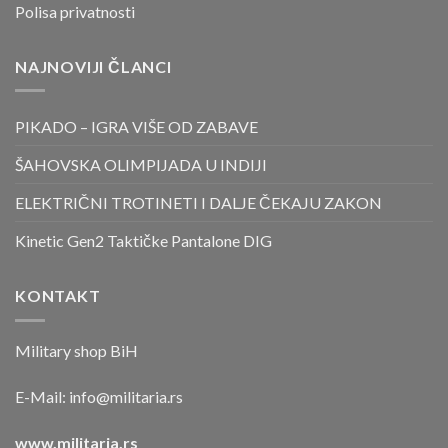
Polisa privatnosti
NAJNOVIJI ČLANCI
PIKADO – IGRA VIŠE OD ZABAVE
ŠAHOVSKA OLIMPIJADA U INDIJI
ELEKTRIČNI TROTINETI I DALJE ČEKAJU ZAKON
Kinetic Gen2 Taktičke Pantalone DIG
KONTAKT
Military shop BiH
E-Mail:
info@militaria.rs
www.militaria.rs