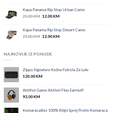
Kapa Panama Rip Stop Urban Camo
Original
Current
25.00
KM
12.00
KM
price
price
was:
is:
Kapa Panama Rip Stop Desert Camo
25.00 KM.
12.00 KM.
Original
Current
25.00
KM
12.00
KM
price
price
was:
is:
25.00 KM.
12.00 KM.
NAJNOVIJE IZ PONUDE
Zippo Signature Kožna Futrola Za Lulu
120.00
KM
Antifon Gamo Aktivni Fluo Earmuff
92.00
KM
KomaracaBez 100% Biljni Sprej Protiv Komaraca