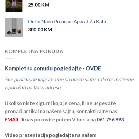
25.00
KM
OutIn Nano Prenosni Aparat Za Kafu
300.00
KM
KOMPLETNA PONUDA
Kompletnu ponudu pogledajte -
OVDE
Sve proizvode koje imamo na ovom sajtu, takođe možemo
isporučiti na Vašu adresu.
Ukoliko niste sigurni koja je cena, ili ne uspevate
pronaći artikal na našem sajtu, kontaktirajte nas:
EMAIL
ili nas pozovite putem Viber-a na
061 756 893
Video prezentacije pogledajte na našem