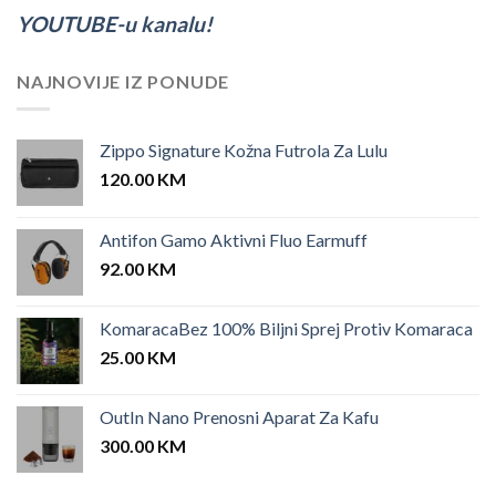
YOUTUBE-u kanalu!
NAJNOVIJE IZ PONUDE
Zippo Signature Kožna Futrola Za Lulu
120.00
KM
Antifon Gamo Aktivni Fluo Earmuff
92.00
KM
KomaracaBez 100% Biljni Sprej Protiv Komaraca
25.00
KM
OutIn Nano Prenosni Aparat Za Kafu
300.00
KM