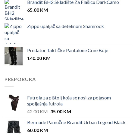
Brandit BH2 Skladište Za Flašicu DarkCamo
65.00
KM
Zippo upaljač sa detelinom Shamrock
Predator Taktičke Pantalone Crne Boje
140.00
KM
PREPORUKA
Futrola za pištolj koja se nosi za pojasom
spoljašnja futrola
Original
Current
42.00
KM
35.00
KM
price
price
Bermude Pamučne Brandit Urban Legend Black
was:
is:
60.00
KM
42.00 KM.
35.00 KM.