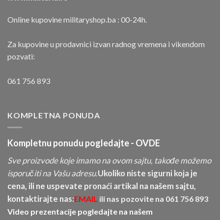
Online kupovine militaryshop.ba : 00-24h.
Za kupovine u prodavnici izvan radnog vremena i vikendom
pozvati:
061 756 893
KOMPLETNA PONUDA
Kompletnu ponudu pogledajte -
OVDE
Sve proizvode koje imamo na ovom sajtu, takođe možemo
isporučiti na Vašu adresu.
Ukoliko niste sigurni koja je
cena, ili ne uspevate pronaći artikal na našem sajtu,
kontaktirajte nas:
EMAIL
ili nas pozovite na
061 756 893
Video prezentacije pogledajte na našem