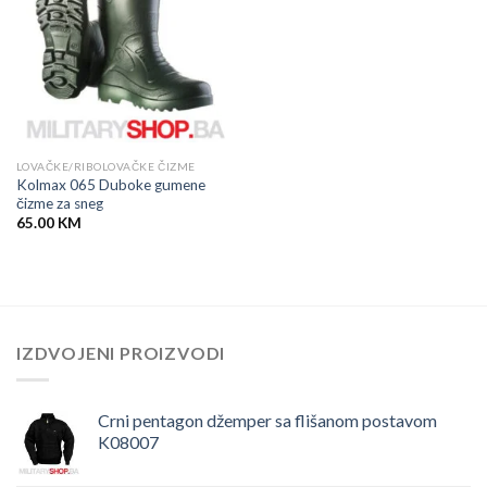
LOVAČKE/RIBOLOVAČKE ČIZME
Kolmax 065 Duboke gumene
čizme za sneg
65.00
KM
IZDVOJENI PROIZVODI
Crni pentagon džemper sa flišanom postavom
K08007