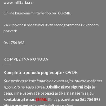
www.militaria.rs
Online kupovine militaryshop.ba : 00-24h.
Za kupovine u prodavnici izvan radnog vremena i vikendom
pozvati:
061 756 893
KOMPLETNA PONUDA
Kompletnu ponudu pogledajte -
OVDE
Sve proizvode koje imamo na ovom sajtu, takođe možemo
isporučiti na Vašu adresu.
Ukoliko niste sigurni koja je
cena, ili ne uspevate pronaći artikal na našem sajtu,
kontaktirajte nas:
EMAIL
ili nas pozovite na
061 756 893
Video prezentacije pogledajte na našem