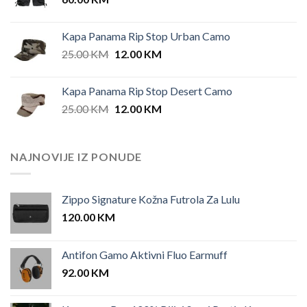
Kapa Panama Rip Stop Urban Camo
Original
Current
25.00
KM
12.00
KM
price
price
was:
is:
Kapa Panama Rip Stop Desert Camo
25.00 KM.
12.00 KM.
Original
Current
25.00
KM
12.00
KM
price
price
was:
is:
25.00 KM.
12.00 KM.
NAJNOVIJE IZ PONUDE
Zippo Signature Kožna Futrola Za Lulu
120.00
KM
Antifon Gamo Aktivni Fluo Earmuff
92.00
KM