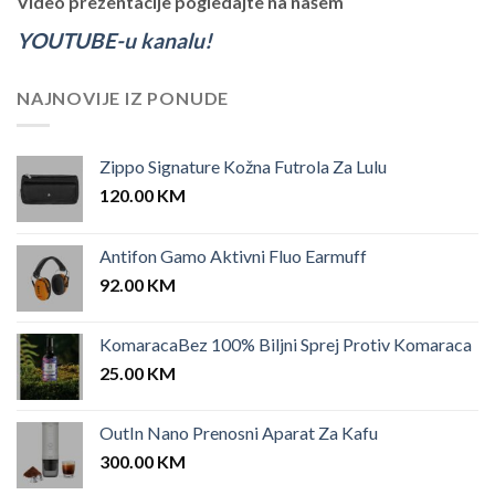
Video prezentacije pogledajte na našem
YOUTUBE-u kanalu!
NAJNOVIJE IZ PONUDE
Zippo Signature Kožna Futrola Za Lulu
120.00
KM
Antifon Gamo Aktivni Fluo Earmuff
92.00
KM
KomaracaBez 100% Biljni Sprej Protiv Komaraca
25.00
KM
OutIn Nano Prenosni Aparat Za Kafu
300.00
KM