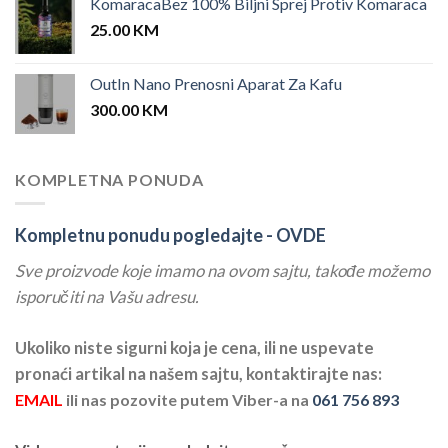
KomaracaBez 100% Biljni Sprej Protiv Komaraca
25.00
KM
OutIn Nano Prenosni Aparat Za Kafu
300.00
KM
KOMPLETNA PONUDA
Kompletnu ponudu pogledajte -
OVDE
Sve proizvode koje imamo na ovom sajtu, takođe možemo
isporučiti na Vašu adresu.
Ukoliko niste sigurni koja je cena, ili ne uspevate
pronaći artikal na našem sajtu, kontaktirajte nas:
EMAIL
ili nas pozovite putem Viber-a na
061 756 893