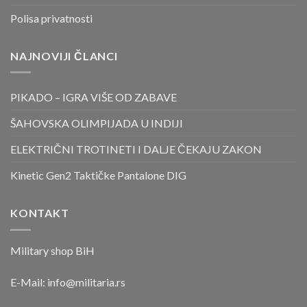
Polisa privatnosti
NAJNOVIJI ČLANCI
PIKADO – IGRA VIŠE OD ZABAVE
ŠAHOVSKA OLIMPIJADA U INDIJI
ELEKTRIČNI TROTINETI I DALJE ČEKAJU ZAKON
Kinetic Gen2 Taktičke Pantalone DIG
KONTAKT
Military shop BiH
E-Mail:
info@militaria.rs