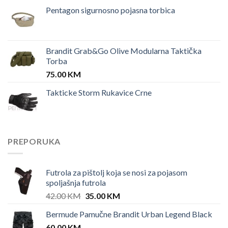
Pentagon sigurnosno pojasna torbica
Brandit Grab&Go Olive Modularna Taktička
Torba
75.00
KM
Takticke Storm Rukavice Crne
PREPORUKA
Futrola za pištolj koja se nosi za pojasom
spoljašnja futrola
Original
Current
42.00
KM
35.00
KM
price
price
Bermude Pamučne Brandit Urban Legend Black
was:
is:
60.00
KM
42.00 KM.
35.00 KM.