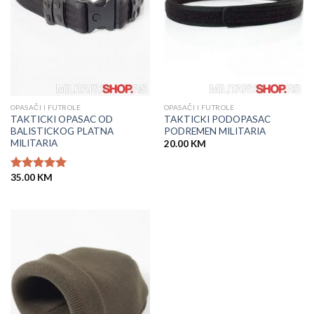
OPASAČI I FUTROLE
OPASAČI I FUTROLE
TAKTICKI OPASAC OD
TAKTICKI PODOPASAC
BALISTICKOG PLATNA
PODREMEN MILITARIA
MILITARIA
20.00
KM
35.00
KM
Ocjenjeno
5.00
od 5