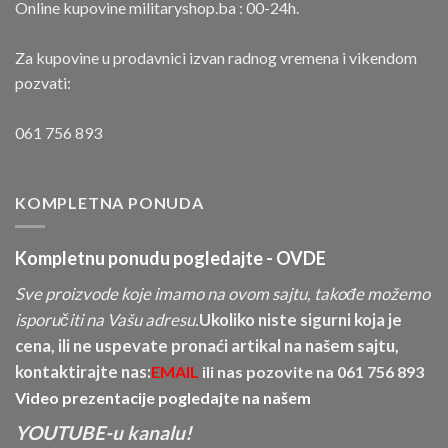
Online kupovine militaryshop.ba : 00-24h.
Za kupovine u prodavnici izvan radnog vremena i vikendom
pozvati:
061 756 893
KOMPLETNA PONUDA
Kompletnu ponudu pogledajte -
OVDE
Sve proizvode koje imamo na ovom sajtu, takođe možemo
isporučiti na Vašu adresu.
Ukoliko niste sigurni koja je
cena, ili ne uspevate pronaći artikal na našem sajtu,
kontaktirajte nas:
EMAIL
ili nas pozovite na
061 756 893
Video prezentacije pogledajte na našem
YOUTUBE-u kanalu!