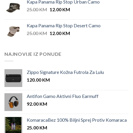
Kapa Panama Rip Stop Urban Camo
Original
Current
25.00
KM
12.00
KM
price
price
was:
is:
Kapa Panama Rip Stop Desert Camo
25.00 KM.
12.00 KM.
Original
Current
25.00
KM
12.00
KM
price
price
was:
is:
25.00 KM.
12.00 KM.
NAJNOVIJE IZ PONUDE
Zippo Signature Kožna Futrola Za Lulu
120.00
KM
Antifon Gamo Aktivni Fluo Earmuff
92.00
KM
KomaracaBez 100% Biljni Sprej Protiv Komaraca
25.00
KM