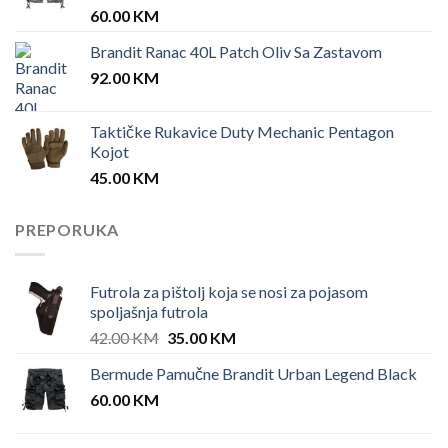
60.00
KM
Brandit Ranac 40L Patch Oliv Sa Zastavom
92.00
KM
Taktičke Rukavice Duty Mechanic Pentagon
Kojot
45.00
KM
PREPORUKA
Futrola za pištolj koja se nosi za pojasom
spoljašnja futrola
Original
Current
42.00
KM
35.00
KM
price
price
Bermude Pamučne Brandit Urban Legend Black
was:
is:
60.00
KM
42.00 KM.
35.00 KM.