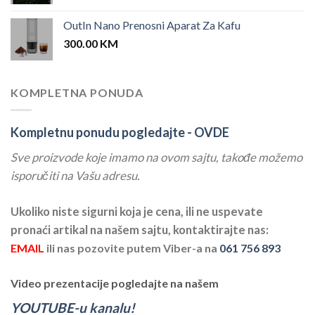
OutIn Nano Prenosni Aparat Za Kafu
300.00
KM
KOMPLETNA PONUDA
Kompletnu ponudu pogledajte -
OVDE
Sve proizvode koje imamo na ovom sajtu, takođe možemo
isporučiti na Vašu adresu.
Ukoliko niste sigurni koja je cena, ili ne uspevate
pronaći artikal na našem sajtu, kontaktirajte nas:
EMAIL
ili nas pozovite putem Viber-a na
061 756 893
Video prezentacije pogledajte na našem
YOUTUBE-u kanalu!