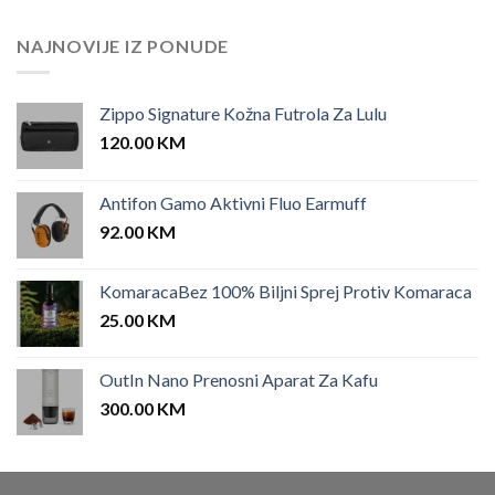
NAJNOVIJE IZ PONUDE
Zippo Signature Kožna Futrola Za Lulu
120.00
KM
Antifon Gamo Aktivni Fluo Earmuff
92.00
KM
KomaracaBez 100% Biljni Sprej Protiv Komaraca
25.00
KM
OutIn Nano Prenosni Aparat Za Kafu
300.00
KM