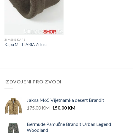
ZIMSKE KAPE
Kapa MILITARIA Zelena
IZDVOJENI PROIZVODI
Jakna M65 Vijetnamka desert Brandit
Original
Current
175.00
KM
150.00
KM
price
price
was:
is:
Bermude Pamučne Brandit Urban Legend
175.00 KM.
150.00 KM.
Woodland