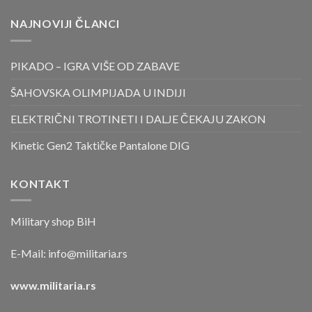
NAJNOVIJI ČLANCI
PIKADO – IGRA VIŠE OD ZABAVE
ŠAHOVSKA OLIMPIJADA U INDIJI
ELEKTRIČNI TROTINETI I DALJE ČEKAJU ZAKON
Kinetic Gen2 Taktičke Pantalone DIG
KONTAKT
Military shop BiH
E-Mail:
info@militaria.rs
www.militaria.rs