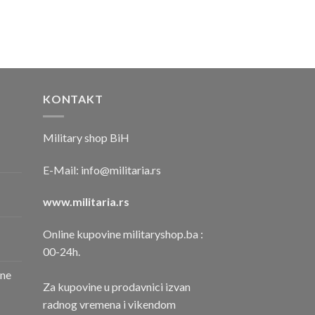
KONTAKT
Military shop BiH
E-Mail:
info@militaria.rs
www.militaria.rs
Online kupovine militaryshop.ba :
00-24h.
one
Za kupovine u prodavnici izvan
radnog vremena i vikendom