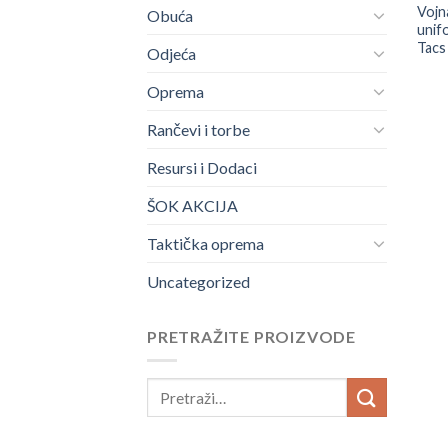
Vojn
Obuća
unif
Tacs
Odjeća
Oprema
Rančevi i torbe
Resursi i Dodaci
ŠOK AKCIJA
Taktička oprema
Uncategorized
PRETRAŽITE PROIZVODE