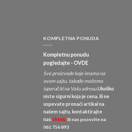
KOMPLETNA PONUDA
Kompletnu ponudu
pogledajte -
OVDE
Sve proizvode koje imamo na
ovom sajtu, takođe možemo
isporučiti na Vašu adresu.
Ukoliko
niste sigurni koja je cena, ili ne
uspevate pronaći artikal na
našem sajtu, kontaktirajte
nas:
EMAIL
ili nas pozovite na
061 756 893