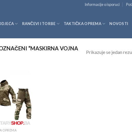
Informacije o isporuci
Poš
ODJEĆA
RANČEVI I TORBE
TAKTIČKA OPREMA
NOVOSTI
OZNAČENI “MASKIRNA VOJNA
Prikazuje se jedan rezu
A OPREMA