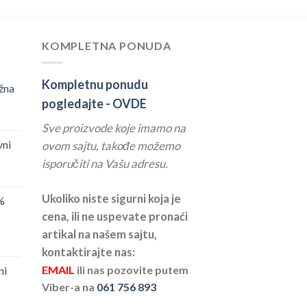
KOMPLETNA PONUDA
Kompletnu ponudu
žna
pogledajte -
OVDE
Sve proizvode koje imamo na
vni
ovom sajtu, takođe možemo
isporučiti na Vašu adresu.
Ukoliko niste sigurni koja je
%
cena, ili ne uspevate pronaći
artikal na našem sajtu,
kontaktirajte nas:
EMAIL
ili nas pozovite putem
ni
Viber-a na
061 756 893