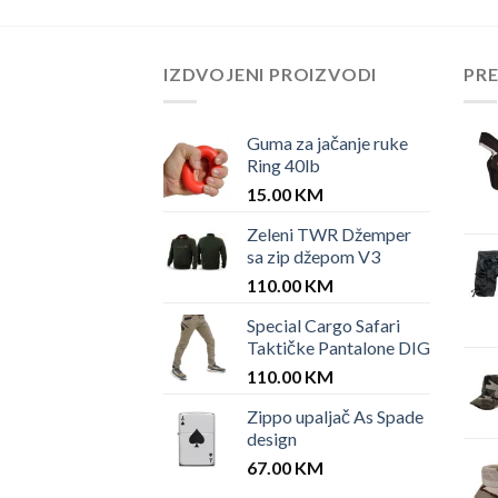
IZDVOJENI PROIZVODI
PR
Guma za jačanje ruke
Ring 40lb
15.00
KM
Zeleni TWR Džemper
sa zip džepom V3
110.00
KM
Special Cargo Safari
Taktičke Pantalone DIG
110.00
KM
Zippo upaljač As Spade
design
67.00
KM