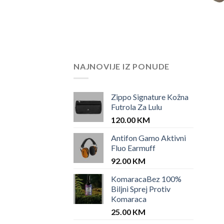
NAJNOVIJE IZ PONUDE
Zippo Signature Kožna
Futrola Za Lulu
120.00
KM
Antifon Gamo Aktivni
Fluo Earmuff
92.00
KM
KomaracaBez 100%
Biljni Sprej Protiv
Komaraca
25.00
KM