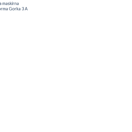
a maskirna
orma Gorka 3 A