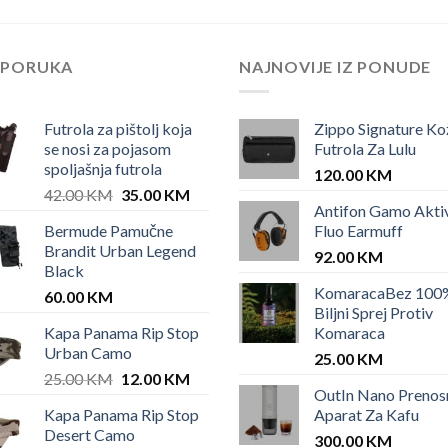
EPORUKA
NAJNOVIJE IZ PONUDE
Futrola za pištolj koja
Zippo Signature Ko
se nosi za pojasom
Futrola Za Lulu
spoljašnja futrola
120.00
KM
Original
Current
42.00
KM
35.00
KM
Antifon Gamo Akti
price
price
Bermude Pamučne
Fluo Earmuff
was:
is:
Brandit Urban Legend
42.00 KM.
35.00 KM.
92.00
KM
Black
KomaracaBez 100
60.00
KM
Biljni Sprej Protiv
Kapa Panama Rip Stop
Komaraca
Urban Camo
25.00
KM
Original
Current
25.00
KM
12.00
KM
OutIn Nano Prenos
price
price
Kapa Panama Rip Stop
Aparat Za Kafu
was:
is:
Desert Camo
25.00 KM.
12.00 KM.
300.00
KM