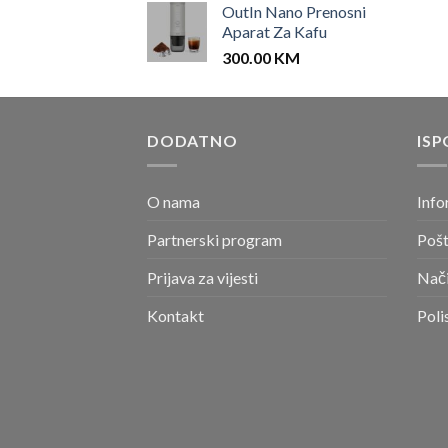
OutIn Nano Prenosni
Aparat Za Kafu
300.00
KM
DODATNO
ISP
O nama
Info
Partnerski program
Pošt
Prijava za vijesti
Nači
Kontakt
Poli