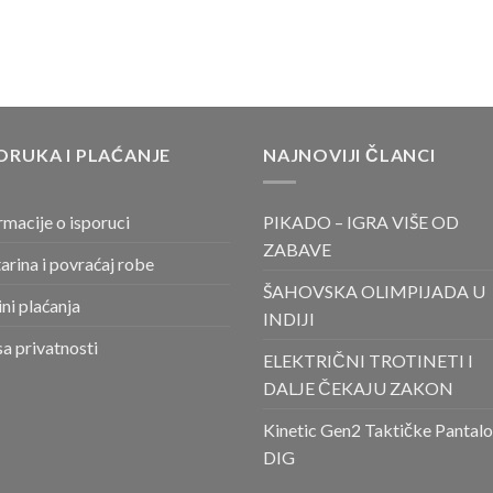
ORUKA I PLAĆANJE
NAJNOVIJI ČLANCI
rmacije o isporuci
PIKADO – IGRA VIŠE OD
ZABAVE
arina i povraćaj robe
ŠAHOVSKA OLIMPIJADA U
ni plaćanja
INDIJI
sa privatnosti
ELEKTRIČNI TROTINETI I
DALJE ČEKAJU ZAKON
Kinetic Gen2 Taktičke Pantal
DIG