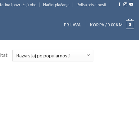
tarina i povraćaj robe
Načini plaćanja
Polisa privatnosti
0
PRIJAVA
KORPA /
0.00
KM
ltat