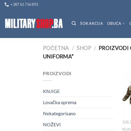
Skip
+387 61 756 893
to
content
ŠOK AKCIJA
OBUĆA
POČETNA
/
SHOP
/
PROIZVODI 
UNIFORMA”
PROIZVODI
KNJIGE
Lovačka oprema
Nekategorisano
NOŽEVI
VOJN