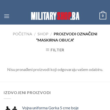
Skip
to
content
0
POČETNA
/
SHOP
/
PROIZVODI OZNAČENI
“MASKIRNA OBUCA”
FILTER
Nisu pronađeni proizvodi koji odgovaraju vašem odabiru.
IZDVOJENI PROIZVODI
Vojna uniforma Gorka 5 crne boje