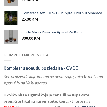
KomaracaBez 100% Biljni Sprej Protiv Komaraca
25.00
KM
OutIn Nano Prenosni Aparat Za Kafu
300.00
KM
KOMPLETNA PONUDA
Kompletnu ponudu pogledajte -
OVDE
Sve proizvode koje imamo na ovom sajtu, takođe možemo
isporučiti na Vašu adresu.
Ukoliko niste sigurni koja je cena, ili ne uspevate
pronaći artikal na našem sajtu, kontaktirajte nas: