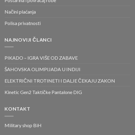
Poštarina i povraćaj robe
Načini plaćanja
Polisa privatnosti
NAJNOVIJI ČLANCI
PIKADO – IGRA VIŠE OD ZABAVE
ŠAHOVSKA OLIMPIJADA U INDIJI
ELEKTRIČNI TROTINETI I DALJE ČEKAJU ZAKON
Kinetic Gen2 Taktičke Pantalone DIG
KONTAKT
Military shop BiH