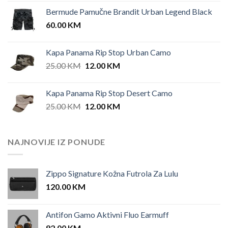
price
price
Bermude Pamučne Brandit Urban Legend Black
was:
is:
60.00
KM
42.00 KM.
35.00 KM.
Kapa Panama Rip Stop Urban Camo
Original
Current
25.00
KM
12.00
KM
price
price
was:
is:
Kapa Panama Rip Stop Desert Camo
25.00 KM.
12.00 KM.
Original
Current
25.00
KM
12.00
KM
price
price
was:
is:
25.00 KM.
12.00 KM.
NAJNOVIJE IZ PONUDE
Zippo Signature Kožna Futrola Za Lulu
120.00
KM
Antifon Gamo Aktivni Fluo Earmuff
92.00
KM