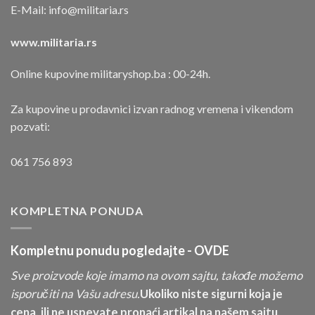
E-Mail:
info@militaria.rs
www.militaria.rs
Online kupovine militaryshop.ba : 00-24h.
Za kupovine u prodavnici izvan radnog vremena i vikendom
pozvati:
061 756 893
KOMPLETNA PONUDA
Kompletnu ponudu pogledajte -
OVDE
Sve proizvode koje imamo na ovom sajtu, takođe možemo
isporučiti na Vašu adresu.
Ukoliko niste sigurni koja je
cena, ili ne uspevate pronaći artikal na našem sajtu,