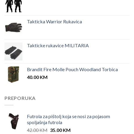
Takticka Warrior Rukavica
Takticke rukavice MILITARIA
Brandit Fire Molle Pouch Woodland Torbica
40.00
KM
PREPORUKA
Futrola za pištolj koja se nosi za pojasom
spoljašnja futrola
Original
Current
42.00
KM
35.00
KM