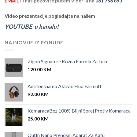
EMAIL
ili nas pozovite putem Viber-a na
061 756 893
Video prezentacije pogledajte na našem
YOUTUBE-u kanalu!
NAJNOVIJE IZ PONUDE
Zippo Signature Kožna Futrola Za Lulu
120.00
KM
Antifon Gamo Aktivni Fluo Earmuff
92.00
KM
KomaracaBez 100% Biljni Sprej Protiv Komaraca
25.00
KM
OutIn Nano Prenosni Aparat Za Kafu