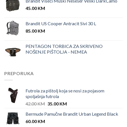
Brandit Viseći Muški Neseser Veliki DarkCamo
45.00
KM
Brandit US Cooper Antracit Sivi 30 L
85.00
KM
PENTAGON TORBICA ZA SKRIVENO
NOŠENJE PIŠTOLJA - NEMEA
PREPORUKA
Futrola za pištolj koja se nosi za pojasom
spoljašnja futrola
Original
Current
42.00
KM
35.00
KM
price
price
Bermude Pamučne Brandit Urban Legend Black
was:
is:
60.00
KM
42.00 KM.
35.00 KM.