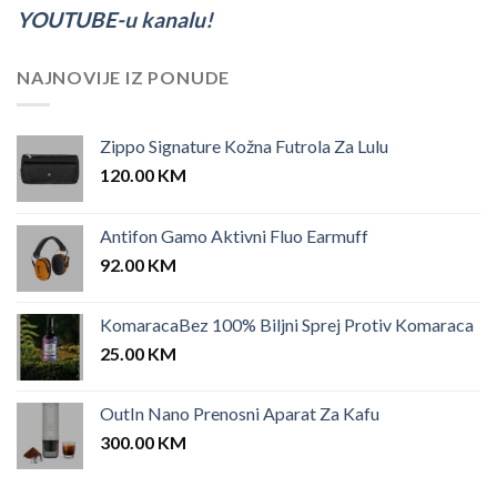
YOUTUBE-u kanalu!
NAJNOVIJE IZ PONUDE
Zippo Signature Kožna Futrola Za Lulu
120.00
KM
Antifon Gamo Aktivni Fluo Earmuff
92.00
KM
KomaracaBez 100% Biljni Sprej Protiv Komaraca
25.00
KM
OutIn Nano Prenosni Aparat Za Kafu
300.00
KM