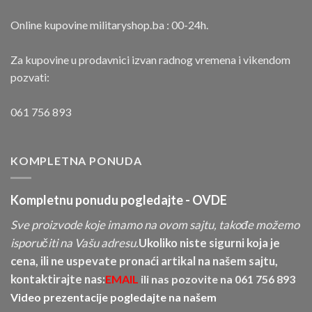
Online kupovine militaryshop.ba : 00-24h.
Za kupovine u prodavnici izvan radnog vremena i vikendom
pozvati:
061 756 893
KOMPLETNA PONUDA
Kompletnu ponudu pogledajte -
OVDE
Sve proizvode koje imamo na ovom sajtu, takođe možemo
isporučiti na Vašu adresu.
Ukoliko niste sigurni koja je
cena, ili ne uspevate pronaći artikal na našem sajtu,
kontaktirajte nas:
EMAIL
ili nas pozovite na
061 756 893
Video prezentacije pogledajte na našem