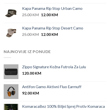
Kapa Panama Rip Stop Urban Camo
Original
Current
25.00
KM
12.00
KM
price
price
was:
is:
Kapa Panama Rip Stop Desert Camo
25.00 KM.
12.00 KM.
Original
Current
25.00
KM
12.00
KM
price
price
was:
is:
25.00 KM.
12.00 KM.
NAJNOVIJE IZ PONUDE
Zippo Signature Kožna Futrola Za Lulu
120.00
KM
Antifon Gamo Aktivni Fluo Earmuff
92.00
KM
KomaracaBez 100% Biljni Sprej Protiv Komaraca