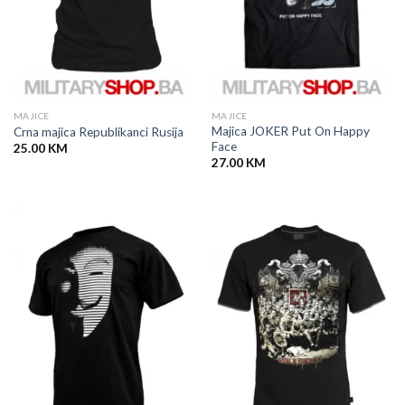
MAJICE
MAJICE
Majica JOKER Put On Happy
Crna majica Republikanci Rusija
Face
25.00
KM
27.00
KM