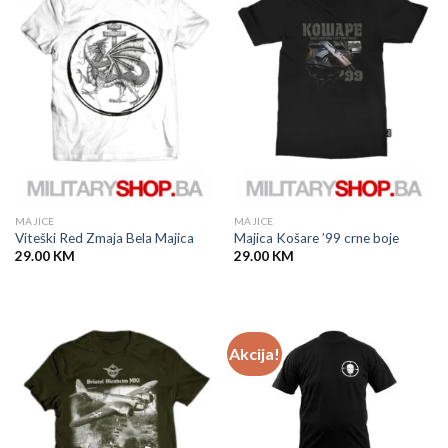
MAJICE
MAJICE
Viteški Red Zmaja Bela Majica
Majica Košare ’99 crne boje
29.00
KM
29.00
KM
Akcija!