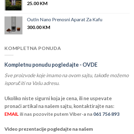
25.00
KM
OutIn Nano Prenosni Aparat Za Kafu
300.00
KM
KOMPLETNA PONUDA
Kompletnu ponudu pogledajte -
OVDE
Sve proizvode koje imamo na ovom sajtu, takođe možemo
isporučiti na Vašu adresu.
Ukoliko niste sigurni koja je cena, ili ne uspevate
pronaći artikal na našem sajtu, kontaktirajte nas:
EMAIL
ili nas pozovite putem Viber-a na
061 756 893
Video prezentacije pogledajte na našem