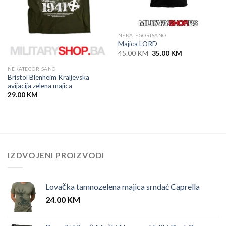
NEKATEGORISANO
Majica LORD
Original
Current
45.00
KM
35.00
KM
price
price
was:
is:
NEKATEGORISANO
45.00 KM.
35.00 KM.
Bristol Blenheim Kraljevska
avijacija zelena majica
29.00
KM
IZDVOJENI PROIZVODI
Lovačka tamnozelena majica srndać Caprella
24.00
KM