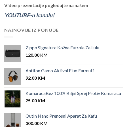
Video prezentacije pogledajte na našem
YOUTUBE-u kanalu!
NAJNOVIJE IZ PONUDE
Zippo Signature Kožna Futrola Za Lulu
120.00
KM
Antifon Gamo Aktivni Fluo Earmuff
92.00
KM
KomaracaBez 100% Biljni Sprej Protiv Komaraca
25.00
KM
OutIn Nano Prenosni Aparat Za Kafu
300.00
KM