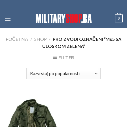
Skip
to
content
0
POČETNA
/
SHOP
/
PROIZVODI OZNAČENI “M65 SA
ULOSKOM ZELENA”
FILTER