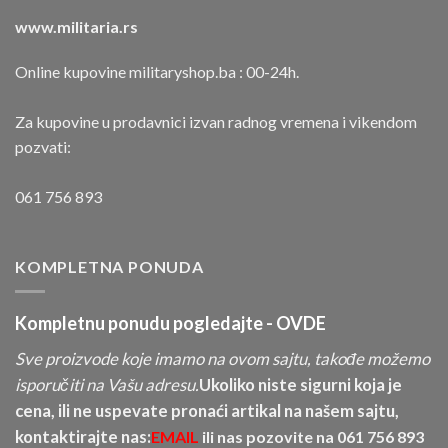
www.militaria.rs
Online kupovine militaryshop.ba : 00-24h.
Za kupovine u prodavnici izvan radnog vremena i vikendom
pozvati:
061 756 893
KOMPLETNA PONUDA
Kompletnu ponudu pogledajte -
OVDE
Sve proizvode koje imamo na ovom sajtu, takođe možemo
isporučiti na Vašu adresu.
Ukoliko niste sigurni koja je
cena, ili ne uspevate pronaći artikal na našem sajtu,
kontaktirajte nas:
EMAIL
ili nas pozovite na
061 756 893