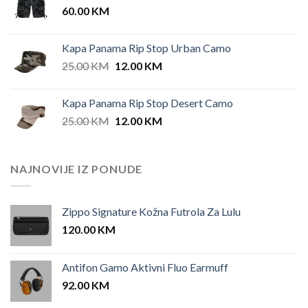
60.00
KM
42.00 KM.
35.00 KM.
Kapa Panama Rip Stop Urban Camo
Original
Current
25.00
KM
12.00
KM
price
price
was:
is:
Kapa Panama Rip Stop Desert Camo
25.00 KM.
12.00 KM.
Original
Current
25.00
KM
12.00
KM
price
price
was:
is:
25.00 KM.
12.00 KM.
NAJNOVIJE IZ PONUDE
Zippo Signature Kožna Futrola Za Lulu
120.00
KM
Antifon Gamo Aktivni Fluo Earmuff
92.00
KM