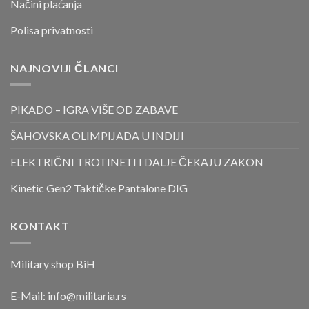
Načini plaćanja
Polisa privatnosti
NAJNOVIJI ČLANCI
PIKADO – IGRA VIŠE OD ZABAVE
ŠAHOVSKA OLIMPIJADA U INDIJI
ELEKTRIČNI TROTINETI I DALJE ČEKAJU ZAKON
Kinetic Gen2 Taktičke Pantalone DIG
KONTAKT
Military shop BiH
E-Mail:
info@militaria.rs