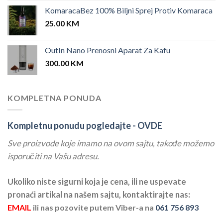
KomaracaBez 100% Biljni Sprej Protiv Komaraca
25.00
KM
OutIn Nano Prenosni Aparat Za Kafu
300.00
KM
KOMPLETNA PONUDA
Kompletnu ponudu pogledajte -
OVDE
Sve proizvode koje imamo na ovom sajtu, takođe možemo
isporučiti na Vašu adresu.
Ukoliko niste sigurni koja je cena, ili ne uspevate
pronaći artikal na našem sajtu, kontaktirajte nas:
EMAIL
ili nas pozovite putem Viber-a na
061 756 893