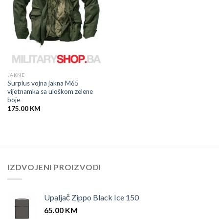
JAKNE
Surplus vojna jakna M65
vijetnamka sa uloškom zelene
boje
175.00
KM
IZDVOJENI PROIZVODI
Upaljač Zippo Black Ice 150
65.00
KM