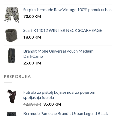
Surplus bermude Raw Vintage 100% pamuk urban
70.00
KM
Scarf K14012 WINTER NECK SCARF SAGE
18.00
KM
Brandit Molle Universal Pouch Medium
DarkCamo
25.00
KM
PREPORUKA
Futrola za pištolj koja se nosi za pojasom
spoljašnja futrola
Original
Current
42.00
KM
35.00
KM
price
price
Bermude Pamučne Brandit Urban Legend Black
was:
is: