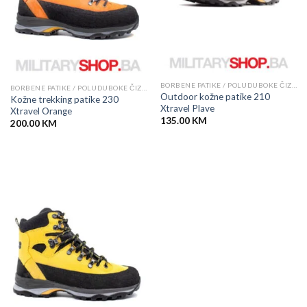
BORBENE PATIKE / POLUDUBOKE ČIZME
BORBENE PATIKE / POLUDUBOKE ČIZME
Outdoor kožne patike 210
Kožne trekking patike 230
Xtravel Plave
Xtravel Orange
135.00
KM
200.00
KM