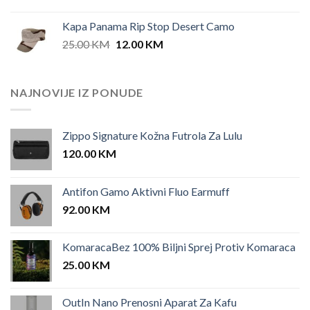
price
price
was:
is:
Kapa Panama Rip Stop Desert Camo
25.00 KM.
12.00 KM.
Original
Current
25.00
KM
12.00
KM
price
price
was:
is:
25.00 KM.
12.00 KM.
NAJNOVIJE IZ PONUDE
Zippo Signature Kožna Futrola Za Lulu
120.00
KM
Antifon Gamo Aktivni Fluo Earmuff
92.00
KM
KomaracaBez 100% Biljni Sprej Protiv Komaraca
25.00
KM
OutIn Nano Prenosni Aparat Za Kafu