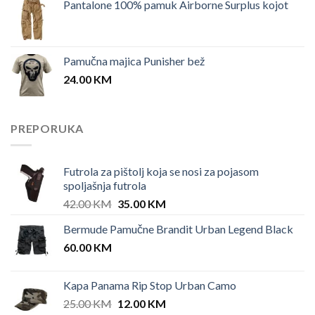
Pantalone 100% pamuk Airborne Surplus kojot
Pamučna majica Punisher bež
24.00
KM
PREPORUKA
Futrola za pištolj koja se nosi za pojasom
spoljašnja futrola
Original
Current
42.00
KM
35.00
KM
price
price
Bermude Pamučne Brandit Urban Legend Black
was:
is:
60.00
KM
42.00 KM.
35.00 KM.
Kapa Panama Rip Stop Urban Camo
Original
Current
25.00
KM
12.00
KM