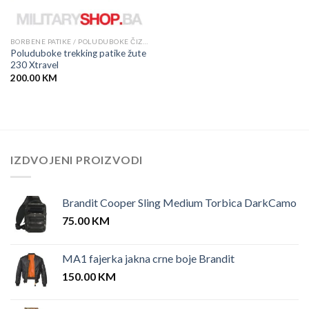
BORBENE PATIKE / POLUDUBOKE ČIZME
Poluduboke trekking patike žute
230 Xtravel
200.00
KM
IZDVOJENI PROIZVODI
Brandit Cooper Sling Medium Torbica DarkCamo
75.00
KM
MA1 fajerka jakna crne boje Brandit
150.00
KM