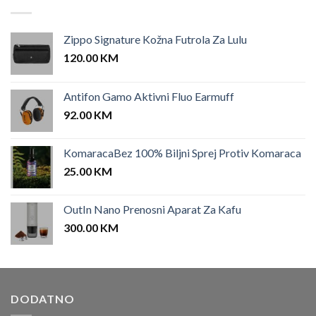
Zippo Signature Kožna Futrola Za Lulu
120.00
KM
Antifon Gamo Aktivni Fluo Earmuff
92.00
KM
KomaracaBez 100% Biljni Sprej Protiv Komaraca
25.00
KM
OutIn Nano Prenosni Aparat Za Kafu
300.00
KM
DODATNO