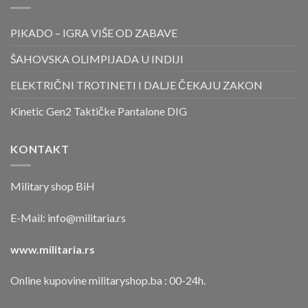
PIKADO – IGRA VIŠE OD ZABAVE
ŠAHOVSKA OLIMPIJADA U INDIJI
ELEKTRIČNI TROTINETI I DALJE ČEKAJU ZAKON
Kinetic Gen2 Taktičke Pantalone DIG
KONTAKT
Military shop BiH
E-Mail:
info@militaria.rs
www.militaria.rs
Online kupovine militaryshop.ba : 00-24h.