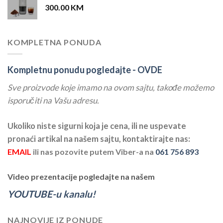
300.00
KM
KOMPLETNA PONUDA
Kompletnu ponudu pogledajte -
OVDE
Sve proizvode koje imamo na ovom sajtu, takođe možemo
isporučiti na Vašu adresu.
Ukoliko niste sigurni koja je cena, ili ne uspevate
pronaći artikal na našem sajtu, kontaktirajte nas:
EMAIL
ili nas pozovite putem Viber-a na
061 756 893
Video prezentacije pogledajte na našem
YOUTUBE-u kanalu!
NAJNOVIJE IZ PONUDE