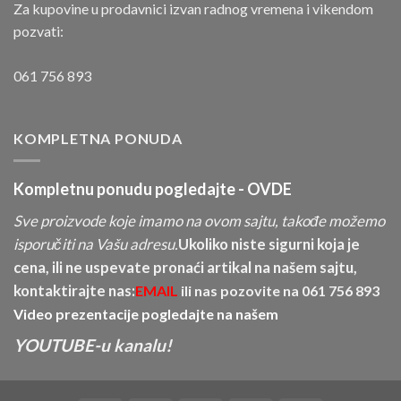
Za kupovine u prodavnici izvan radnog vremena i vikendom
pozvati:
061 756 893
KOMPLETNA PONUDA
Kompletnu ponudu pogledajte -
OVDE
Sve proizvode koje imamo na ovom sajtu, takođe možemo
isporučiti na Vašu adresu.
Ukoliko niste sigurni koja je
cena, ili ne uspevate pronaći artikal na našem sajtu,
kontaktirajte nas:
EMAIL
ili nas pozovite na
061 756 893
Video prezentacije pogledajte na našem
YOUTUBE-u kanalu!