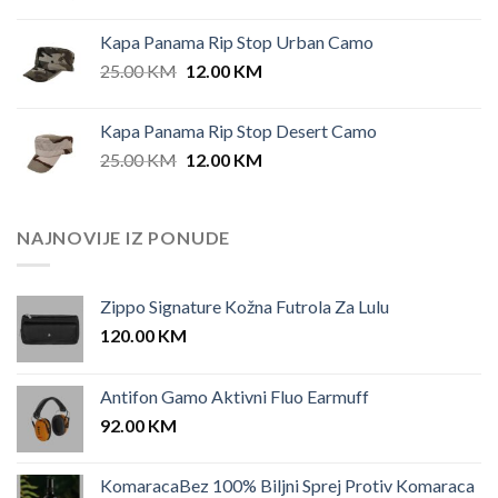
Kapa Panama Rip Stop Urban Camo
Original
Current
25.00
KM
12.00
KM
price
price
was:
is:
Kapa Panama Rip Stop Desert Camo
25.00 KM.
12.00 KM.
Original
Current
25.00
KM
12.00
KM
price
price
was:
is:
25.00 KM.
12.00 KM.
NAJNOVIJE IZ PONUDE
Zippo Signature Kožna Futrola Za Lulu
120.00
KM
Antifon Gamo Aktivni Fluo Earmuff
92.00
KM
KomaracaBez 100% Biljni Sprej Protiv Komaraca