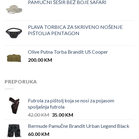
PAMUČNI ŠEŠIR BEŽ BOJE SAFARI
PLAVA TORBICA ZA SKRIVENO NOŠENJE
PIŠTOLJA PENTAGON
Olive Putna Torba Brandit US Cooper
200.00
KM
PREPORUKA
Futrola za pištolj koja se nosi za pojasom
spoljašnja futrola
Original
Current
42.00
KM
35.00
KM
price
price
Bermude Pamučne Brandit Urban Legend Black
was:
is:
60.00
KM
42.00 KM.
35.00 KM.