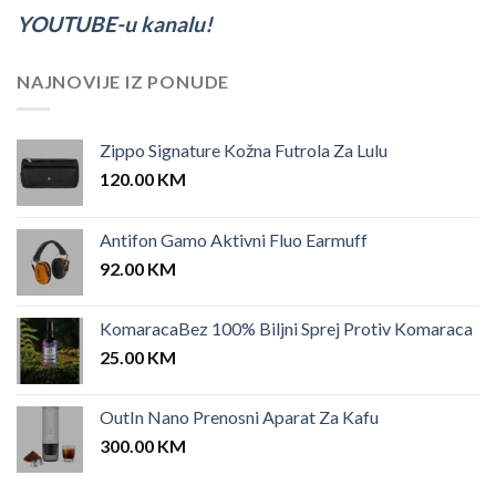
YOUTUBE-u kanalu!
NAJNOVIJE IZ PONUDE
Zippo Signature Kožna Futrola Za Lulu
120.00
KM
Antifon Gamo Aktivni Fluo Earmuff
92.00
KM
KomaracaBez 100% Biljni Sprej Protiv Komaraca
25.00
KM
OutIn Nano Prenosni Aparat Za Kafu
300.00
KM