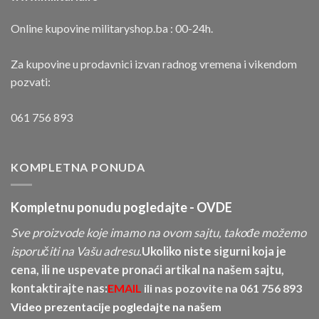
Online kupovine militaryshop.ba : 00-24h.
Za kupovine u prodavnici izvan radnog vremena i vikendom
pozvati:
061 756 893
KOMPLETNA PONUDA
Kompletnu ponudu pogledajte -
OVDE
Sve proizvode koje imamo na ovom sajtu, takođe možemo
isporučiti na Vašu adresu.
Ukoliko niste sigurni koja je
cena, ili ne uspevate pronaći artikal na našem sajtu,
kontaktirajte nas:
EMAIL
ili nas pozovite na
061 756 893
Video prezentacije pogledajte na našem