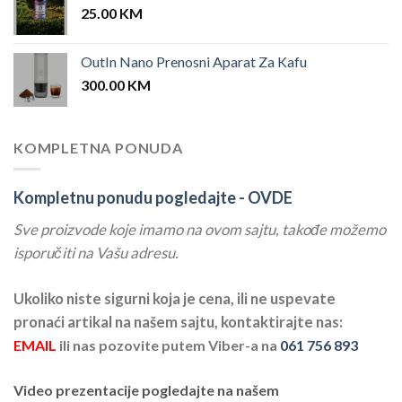
25.00
KM
OutIn Nano Prenosni Aparat Za Kafu
300.00
KM
KOMPLETNA PONUDA
Kompletnu ponudu pogledajte -
OVDE
Sve proizvode koje imamo na ovom sajtu, takođe možemo
isporučiti na Vašu adresu.
Ukoliko niste sigurni koja je cena, ili ne uspevate
pronaći artikal na našem sajtu, kontaktirajte nas:
EMAIL
ili nas pozovite putem Viber-a na
061 756 893
Video prezentacije pogledajte na našem