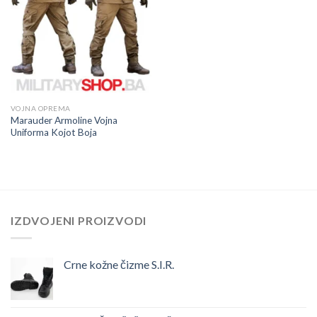
VOJNA OPREMA
Marauder Armoline Vojna
Uniforma Kojot Boja
IZDVOJENI PROIZVODI
Crne kožne čizme S.I.R.