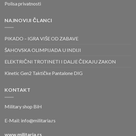
Polisa privatnosti
NAJNOVIJI ČLANCI
PIKADO – IGRA VIŠE OD ZABAVE
ŠAHOVSKA OLIMPIJADA U INDIJI
ELEKTRIČNI TROTINETI I DALJE ČEKAJU ZAKON
Kinetic Gen2 Taktičke Pantalone DIG
KONTAKT
Military shop BiH
E-Mail:
info@militaria.rs
www.militaria.rs