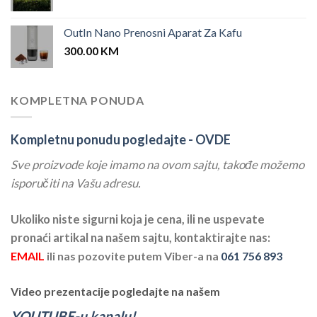
OutIn Nano Prenosni Aparat Za Kafu
300.00
KM
KOMPLETNA PONUDA
Kompletnu ponudu pogledajte -
OVDE
Sve proizvode koje imamo na ovom sajtu, takođe možemo
isporučiti na Vašu adresu.
Ukoliko niste sigurni koja je cena, ili ne uspevate
pronaći artikal na našem sajtu, kontaktirajte nas:
EMAIL
ili nas pozovite putem Viber-a na
061 756 893
Video prezentacije pogledajte na našem
YOUTUBE-u kanalu!