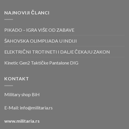
NAJNOVIJI ČLANCI
PIKADO – IGRA VIŠE OD ZABAVE
ŠAHOVSKA OLIMPIJADA U INDIJI
ELEKTRIČNI TROTINETI I DALJE ČEKAJU ZAKON
Kinetic Gen2 Taktičke Pantalone DIG
KONTAKT
Military shop BiH
E-Mail:
info@militaria.rs
www.militaria.rs