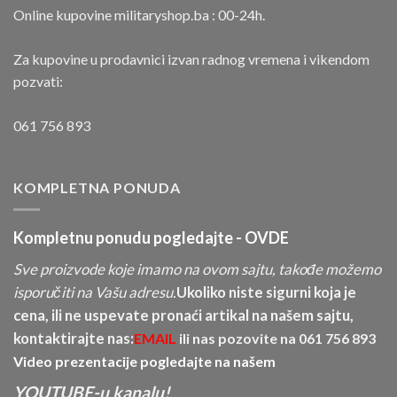
Online kupovine militaryshop.ba : 00-24h.
Za kupovine u prodavnici izvan radnog vremena i vikendom
pozvati:
061 756 893
KOMPLETNA PONUDA
Kompletnu ponudu pogledajte -
OVDE
Sve proizvode koje imamo na ovom sajtu, takođe možemo
isporučiti na Vašu adresu.
Ukoliko niste sigurni koja je
cena, ili ne uspevate pronaći artikal na našem sajtu,
kontaktirajte nas:
EMAIL
ili nas pozovite na
061 756 893
Video prezentacije pogledajte na našem
YOUTUBE-u kanalu!