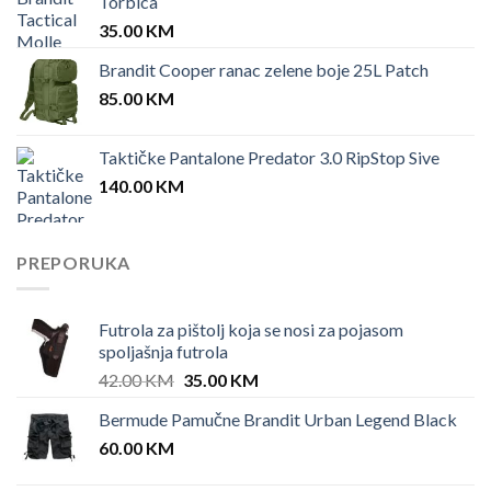
Torbica
35.00
KM
Brandit Cooper ranac zelene boje 25L Patch
85.00
KM
Taktičke Pantalone Predator 3.0 RipStop Sive
140.00
KM
PREPORUKA
Futrola za pištolj koja se nosi za pojasom
spoljašnja futrola
Original
Current
42.00
KM
35.00
KM
price
price
Bermude Pamučne Brandit Urban Legend Black
was:
is:
60.00
KM
42.00 KM.
35.00 KM.