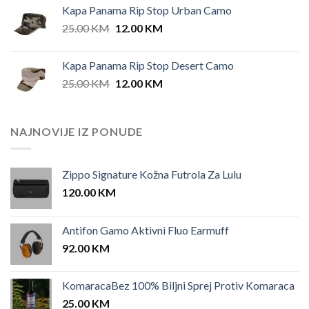
Kapa Panama Rip Stop Urban Camo
Original
Current
25.00
KM
12.00
KM
price
price
was:
is:
Kapa Panama Rip Stop Desert Camo
25.00 KM.
12.00 KM.
Original
Current
25.00
KM
12.00
KM
price
price
was:
is:
25.00 KM.
12.00 KM.
NAJNOVIJE IZ PONUDE
Zippo Signature Kožna Futrola Za Lulu
120.00
KM
Antifon Gamo Aktivni Fluo Earmuff
92.00
KM
KomaracaBez 100% Biljni Sprej Protiv Komaraca
25.00
KM