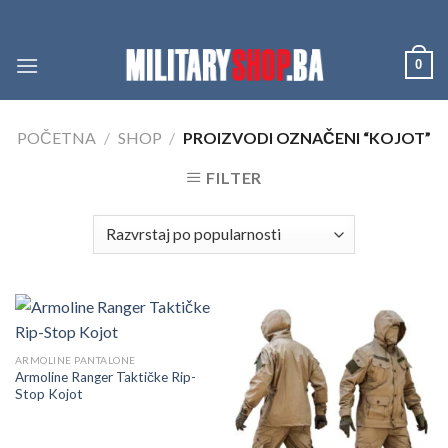
Skip
to
content
0
POČETNA
/
SHOP
/
PROIZVODI OZNAČENI “KOJOT”
FILTER
ARMOLINE PANTALONE
Armoline Ranger Taktičke Rip-
Stop Kojot