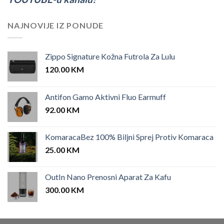
NAJNOVIJE IZ PONUDE
Zippo Signature Kožna Futrola Za Lulu
120.00
KM
Antifon Gamo Aktivni Fluo Earmuff
92.00
KM
KomaracaBez 100% Biljni Sprej Protiv Komaraca
25.00
KM
OutIn Nano Prenosni Aparat Za Kafu
300.00
KM