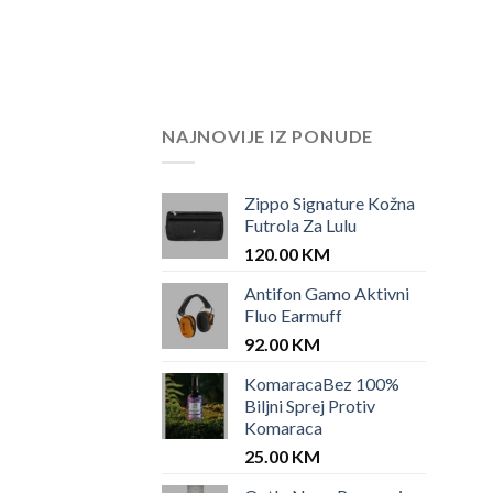
was:
is:
25.00 KM.
12.00 KM.
NAJNOVIJE IZ PONUDE
Zippo Signature Kožna
Futrola Za Lulu
120.00
KM
Antifon Gamo Aktivni
Fluo Earmuff
92.00
KM
KomaracaBez 100%
Biljni Sprej Protiv
Komaraca
25.00
KM