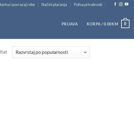
tarina i povraćaj robe
Načini plaćanja
Polisa privatnosti
0
PRIJAVA
KORPA /
0.00
KM
ltat