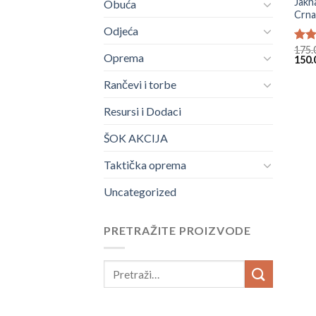
Jakn
Obuća
Crna
Odjeća
175.
Ocje
Oprema
Origi
150.
5.00
price
was:
Rančevi i torbe
175.
Resursi i Dodaci
ŠOK AKCIJA
Taktička oprema
Uncategorized
PRETRAŽITE PROIZVODE