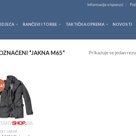
Informacije o isporuci
Poš
ODJEĆA
RANČEVI I TORBE
TAKTIČKA OPREMA
NOVOSTI
Prikazuje se jedan rezu
OZNAČENI “JAKNA M65”
ja!
DIT JAKNE