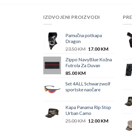
IZDVOJENI PROIZVODI
PR
Pamučna potkapa
Dragon
Original
Current
23.50
KM
17.00
KM
price
price
Zippo NavyBlue Kožna
was:
is:
Futrola Za Duvan
23.50 KM.
17.00 KM.
85.00
KM
Set 4ALL Schwarzwolf
sportske naočare
Kapa Panama Rip Stop
Urban Camo
Original
Current
25.00
KM
12.00
KM
price
price