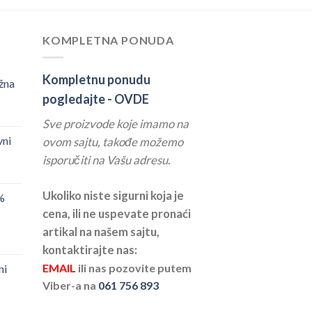
KOMPLETNA PONUDA
Kompletnu ponudu
žna
pogledajte -
OVDE
Sve proizvode koje imamo na
vni
ovom sajtu, takođe možemo
isporučiti na Vašu adresu.
Ukoliko niste sigurni koja je
%
cena, ili ne uspevate pronaći
artikal na našem sajtu,
kontaktirajte nas:
EMAIL
ili nas pozovite putem
ni
Viber-a na
061 756 893