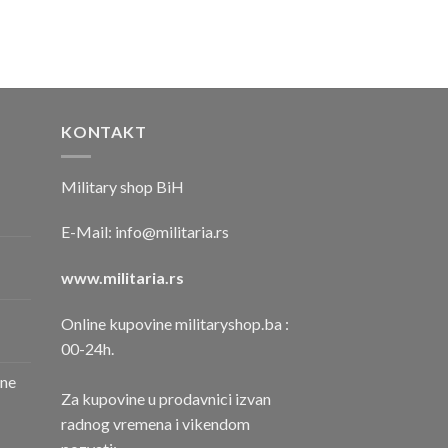
KONTAKT
Military shop BiH
E-Mail:
info@militaria.rs
www.militaria.rs
Online kupovine militaryshop.ba :
00-24h.
one
Za kupovine u prodavnici izvan
radnog vremena i vikendom