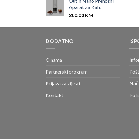
OutIn Nano Prenosni
Aparat Za Kafu
300.00
KM
DODATNO
ISP
O nama
Info
Partnerski program
Pošt
Prijava za vijesti
Nači
Kontakt
Poli