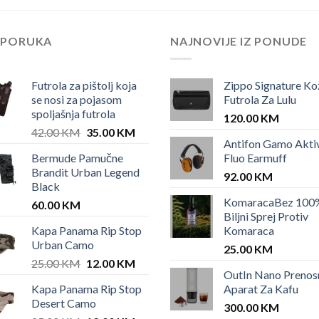
EPORUKA
NAJNOVIJE IZ PONUDE
Futrola za pištolj koja
Zippo Signature Ko
se nosi za pojasom
Futrola Za Lulu
spoljašnja futrola
120.00
KM
Original
Current
42.00
KM
35.00
KM
Antifon Gamo Akti
price
price
Bermude Pamučne
Fluo Earmuff
was:
is:
Brandit Urban Legend
42.00 KM.
35.00 KM.
92.00
KM
Black
KomaracaBez 100
60.00
KM
Biljni Sprej Protiv
Kapa Panama Rip Stop
Komaraca
Urban Camo
25.00
KM
Original
Current
25.00
KM
12.00
KM
OutIn Nano Prenos
price
price
Kapa Panama Rip Stop
Aparat Za Kafu
was:
is:
Desert Camo
25.00 KM.
12.00 KM.
300.00
KM