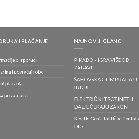
ORUKA I PLAĆANJE
NAJNOVIJI ČLANCI
rmacije o isporuci
PIKADO – IGRA VIŠE OD
ZABAVE
arina i povraćaj robe
ŠAHOVSKA OLIMPIJADA U
ni plaćanja
INDIJI
sa privatnosti
ELEKTRIČNI TROTINETI I
DALJE ČEKAJU ZAKON
Kinetic Gen2 Taktičke Pantal
DIG