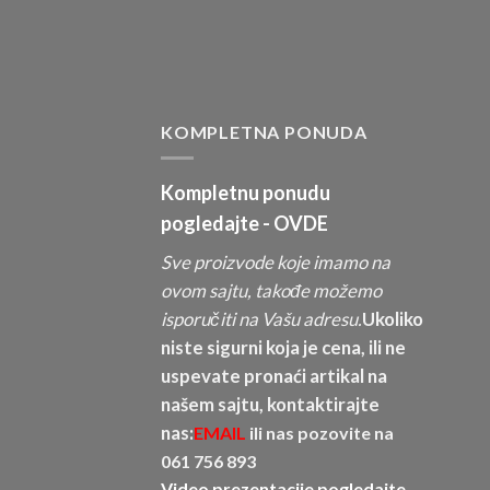
KOMPLETNA PONUDA
Kompletnu ponudu
pogledajte -
OVDE
Sve proizvode koje imamo na
ovom sajtu, takođe možemo
isporučiti na Vašu adresu.
Ukoliko
niste sigurni koja je cena, ili ne
uspevate pronaći artikal na
našem sajtu, kontaktirajte
nas:
EMAIL
ili nas pozovite na
061 756 893
Video prezentacije pogledajte