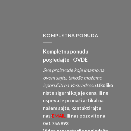
KOMPLETNA PONUDA
Kompletnu ponudu
pogledajte -
OVDE
Sve proizvode koje imamo na
ovom sajtu, takođe možemo
isporučiti na Vašu adresu.
Ukoliko
niste sigurni koja je cena, ili ne
uspevate pronaći artikal na
našem sajtu, kontaktirajte
nas:
EMAIL
ili nas pozovite na
061 756 893
Video prezentacije pogledajte