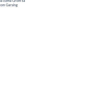
a čizma Grom sa
rom Garsing