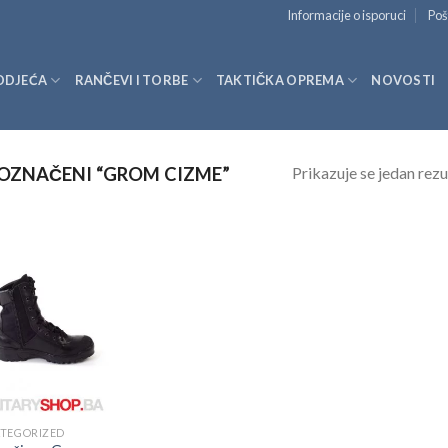
Informacije o isporuci
Poš
ODJEĆA
RANČEVI I TORBE
TAKTIČKA OPREMA
NOVOSTI
Prikazuje se jedan rezu
OZNAČENI “GROM CIZME”
TEGORIZED