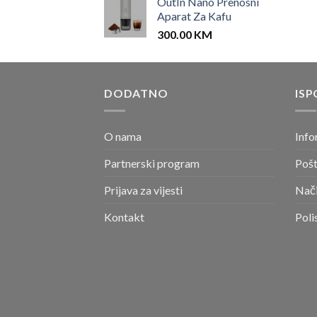
OutIn Nano Prenosni
Aparat Za Kafu
300.00
KM
DODATNO
ISP
O nama
Info
Partnerski program
Pošt
Prijava za vijesti
Nači
Kontakt
Poli