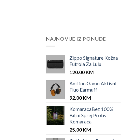
NAJNOVIJE IZ PONUDE
Zippo Signature Kožna
Futrola Za Lulu
120.00
KM
Antifon Gamo Aktivni
Fluo Earmuff
92.00
KM
KomaracaBez 100%
Biljni Sprej Protiv
Komaraca
25.00
KM