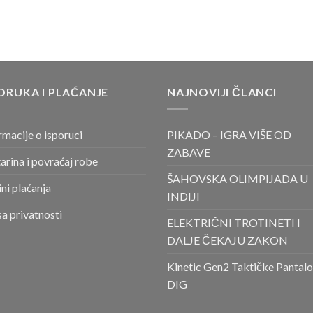
ORUKA I PLAĆANJE
NAJNOVIJI ČLANCI
rmacije o isporuci
PIKADO – IGRA VIŠE OD
ZABAVE
arina i povraćaj robe
ŠAHOVSKA OLIMPIJADA U
ni plaćanja
INDIJI
sa privatnosti
ELEKTRIČNI TROTINETI I
DALJE ČEKAJU ZAKON
Kinetic Gen2 Taktičke Pantal
DIG