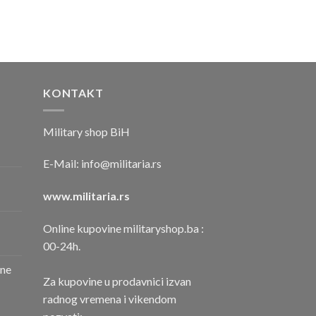
KONTAKT
Military shop BiH
E-Mail:
info@militaria.rs
www.militaria.rs
Online kupovine militaryshop.ba :
00-24h.
one
Za kupovine u prodavnici izvan
radnog vremena i vikendom