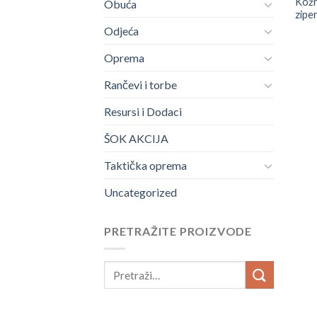
Kožn
Obuća
zipe
Odjeća
Oprema
Rančevi i torbe
Resursi i Dodaci
ŠOK AKCIJA
Taktička oprema
Uncategorized
PRETRAŽITE PROIZVODE