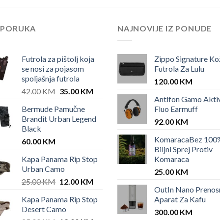
EPORUKA
NAJNOVIJE IZ PONUDE
Futrola za pištolj koja
Zippo Signature Ko
se nosi za pojasom
Futrola Za Lulu
spoljašnja futrola
120.00
KM
Original
Current
42.00
KM
35.00
KM
Antifon Gamo Akti
price
price
Bermude Pamučne
Fluo Earmuff
was:
is:
Brandit Urban Legend
42.00 KM.
35.00 KM.
92.00
KM
Black
KomaracaBez 100
60.00
KM
Biljni Sprej Protiv
Kapa Panama Rip Stop
Komaraca
Urban Camo
25.00
KM
Original
Current
25.00
KM
12.00
KM
OutIn Nano Prenos
price
price
Kapa Panama Rip Stop
Aparat Za Kafu
was:
is:
Desert Camo
25.00 KM.
12.00 KM.
300.00
KM