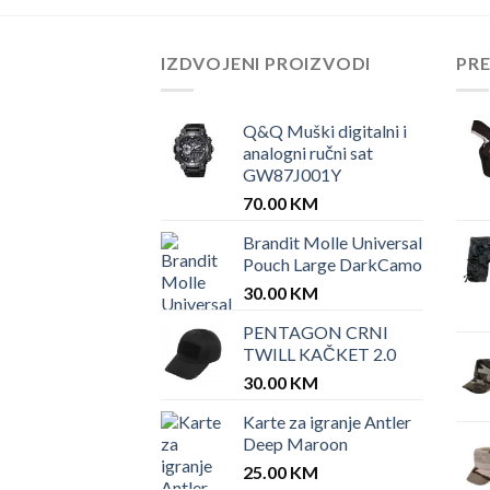
IZDVOJENI PROIZVODI
PR
Q&Q Muški digitalni i
analogni ručni sat
GW87J001Y
70.00
KM
Brandit Molle Universal
Pouch Large DarkCamo
30.00
KM
PENTAGON CRNI
TWILL KAČKET 2.0
30.00
KM
Karte za igranje Antler
Deep Maroon
25.00
KM