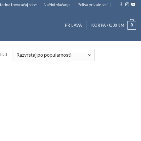
tarina i povraćaj robe
Načini plaćanja
Polisa privatnosti
0
PRIJAVA
KORPA /
0.00
KM
ltat