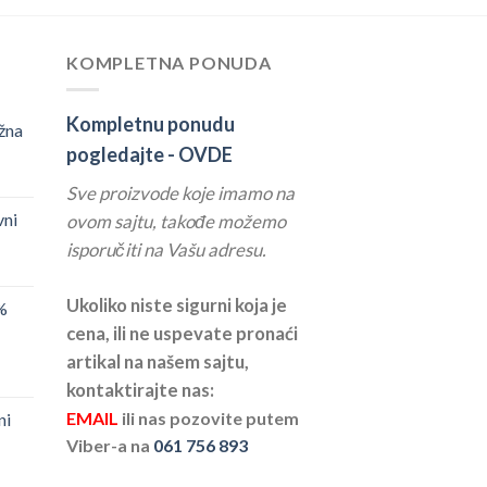
KOMPLETNA PONUDA
Kompletnu ponudu
žna
pogledajte -
OVDE
Sve proizvode koje imamo na
vni
ovom sajtu, takođe možemo
isporučiti na Vašu adresu.
Ukoliko niste sigurni koja je
%
cena, ili ne uspevate pronaći
artikal na našem sajtu,
kontaktirajte nas:
EMAIL
ili nas pozovite putem
ni
Viber-a na
061 756 893