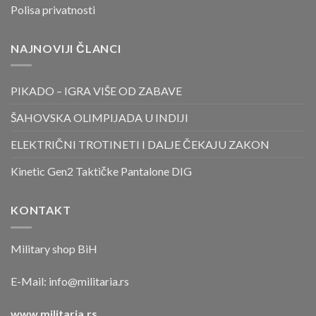
Polisa privatnosti
NAJNOVIJI ČLANCI
PIKADO – IGRA VIŠE OD ZABAVE
ŠAHOVSKA OLIMPIJADA U INDIJI
ELEKTRIČNI TROTINETI I DALJE ČEKAJU ZAKON
Kinetic Gen2 Taktičke Pantalone DIG
KONTAKT
Military shop BiH
E-Mail:
info@militaria.rs
www.militaria.rs