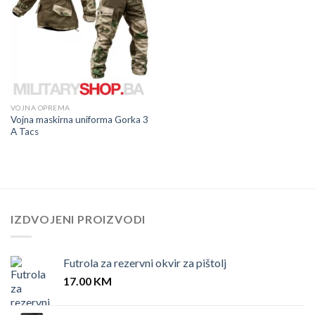
VOJNA OPREMA
Vojna maskirna uniforma Gorka 3
A Tacs
IZDVOJENI PROIZVODI
Futrola za rezervni okvir za pištolj
17.00
KM