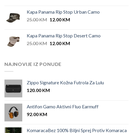
Kapa Panama Rip Stop Urban Camo
Original
Current
25.00
KM
12.00
KM
price
price
was:
is:
Kapa Panama Rip Stop Desert Camo
25.00 KM.
12.00 KM.
Original
Current
25.00
KM
12.00
KM
price
price
was:
is:
25.00 KM.
12.00 KM.
NAJNOVIJE IZ PONUDE
Zippo Signature Kožna Futrola Za Lulu
120.00
KM
Antifon Gamo Aktivni Fluo Earmuff
92.00
KM
KomaracaBez 100% Biljni Sprej Protiv Komaraca