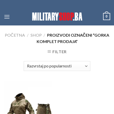
Skip
to
content
0
POČETNA
/
SHOP
/
PROIZVODI OZNAČENI “GORKA
KOMPLET PRODAJA”
FILTER