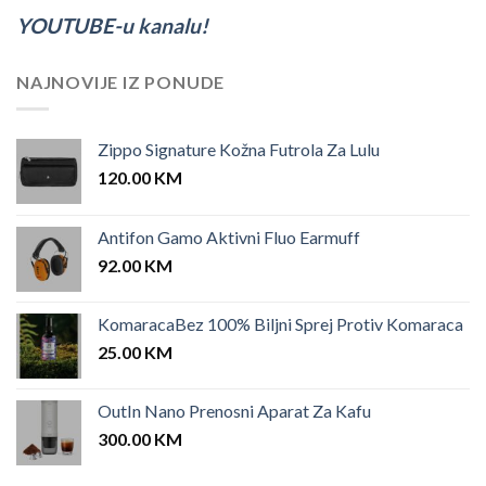
YOUTUBE-u kanalu!
NAJNOVIJE IZ PONUDE
Zippo Signature Kožna Futrola Za Lulu
120.00
KM
Antifon Gamo Aktivni Fluo Earmuff
92.00
KM
KomaracaBez 100% Biljni Sprej Protiv Komaraca
25.00
KM
OutIn Nano Prenosni Aparat Za Kafu
300.00
KM