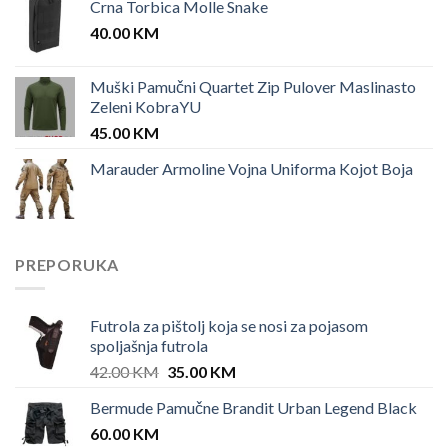
Crna Torbica Molle Snake
40.00
KM
Muški Pamučni Quartet Zip Pulover Maslinasto
Zeleni KobraYU
45.00
KM
Marauder Armoline Vojna Uniforma Kojot Boja
PREPORUKA
Futrola za pištolj koja se nosi za pojasom
spoljašnja futrola
Original
Current
42.00
KM
35.00
KM
price
price
Bermude Pamučne Brandit Urban Legend Black
was:
is:
60.00
KM
42.00 KM.
35.00 KM.