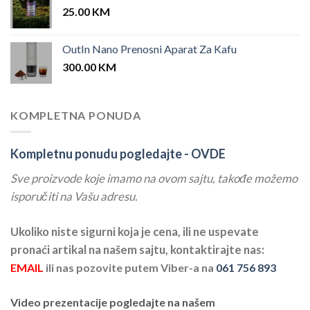
25.00
KM
OutIn Nano Prenosni Aparat Za Kafu
300.00
KM
KOMPLETNA PONUDA
Kompletnu ponudu pogledajte -
OVDE
Sve proizvode koje imamo na ovom sajtu, takođe možemo
isporučiti na Vašu adresu.
Ukoliko niste sigurni koja je cena, ili ne uspevate
pronaći artikal na našem sajtu, kontaktirajte nas:
EMAIL
ili nas pozovite putem Viber-a na
061 756 893
Video prezentacije pogledajte na našem