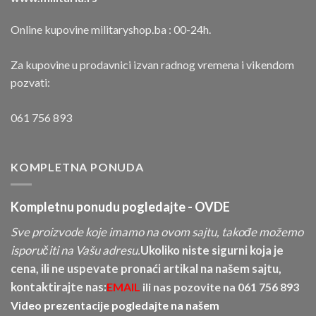
Online kupovine militaryshop.ba : 00-24h.
Za kupovine u prodavnici izvan radnog vremena i vikendom
pozvati:
061 756 893
KOMPLETNA PONUDA
Kompletnu ponudu pogledajte -
OVDE
Sve proizvode koje imamo na ovom sajtu, takođe možemo
isporučiti na Vašu adresu.
Ukoliko niste sigurni koja je
cena, ili ne uspevate pronaći artikal na našem sajtu,
kontaktirajte nas:
EMAIL
ili nas pozovite na
061 756 893
Video prezentacije pogledajte na našem