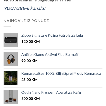
YOUTUBE-u kanalu!
NAJNOVIJE IZ PONUDE
Zippo Signature Kožna Futrola Za Lulu
120.00
KM
Antifon Gamo Aktivni Fluo Earmuff
92.00
KM
KomaracaBez 100% Biljni Sprej Protiv Komaraca
25.00
KM
OutIn Nano Prenosni Aparat Za Kafu
300.00
KM