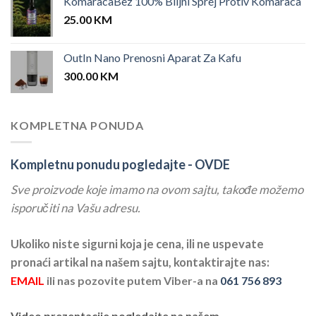
KomaracaBez 100% Biljni Sprej Protiv Komaraca
25.00
KM
OutIn Nano Prenosni Aparat Za Kafu
300.00
KM
KOMPLETNA PONUDA
Kompletnu ponudu pogledajte -
OVDE
Sve proizvode koje imamo na ovom sajtu, takođe možemo
isporučiti na Vašu adresu.
Ukoliko niste sigurni koja je cena, ili ne uspevate
pronaći artikal na našem sajtu, kontaktirajte nas:
EMAIL
ili nas pozovite putem Viber-a na
061 756 893
Video prezentacije pogledajte na našem