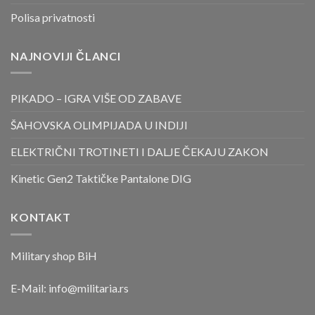
Polisa privatnosti
NAJNOVIJI ČLANCI
PIKADO – IGRA VIŠE OD ZABAVE
ŠAHOVSKA OLIMPIJADA U INDIJI
ELEKTRIČNI TROTINETI I DALJE ČEKAJU ZAKON
Kinetic Gen2 Taktičke Pantalone DIG
KONTAKT
Military shop BiH
E-Mail:
info@militaria.rs