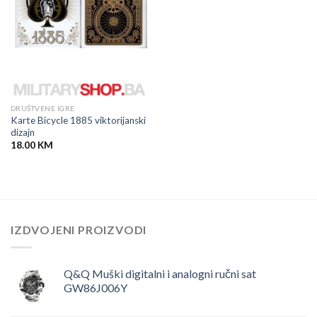
DRUŠTVENE IGRE
Karte Bicycle 1885 viktorijanski
dizajn
18.00
KM
IZDVOJENI PROIZVODI
Q&Q Muški digitalni i analogni ručni sat
GW86J006Y