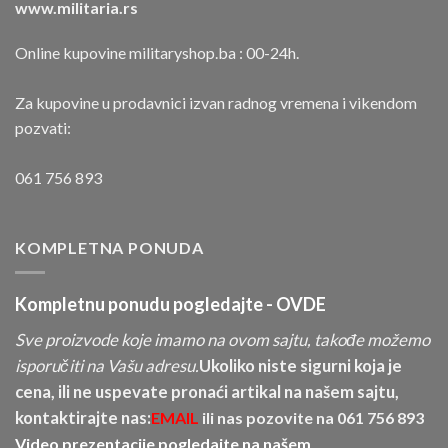
www.militaria.rs
Online kupovine militaryshop.ba : 00-24h.
Za kupovine u prodavnici izvan radnog vremena i vikendom
pozvati:
061 756 893
KOMPLETNA PONUDA
Kompletnu ponudu pogledajte -
OVDE
Sve proizvode koje imamo na ovom sajtu, takođe možemo
isporučiti na Vašu adresu.
Ukoliko niste sigurni koja je
cena, ili ne uspevate pronaći artikal na našem sajtu,
kontaktirajte nas:
EMAIL
ili nas pozovite na
061 756 893
Video prezentacije pogledajte na našem