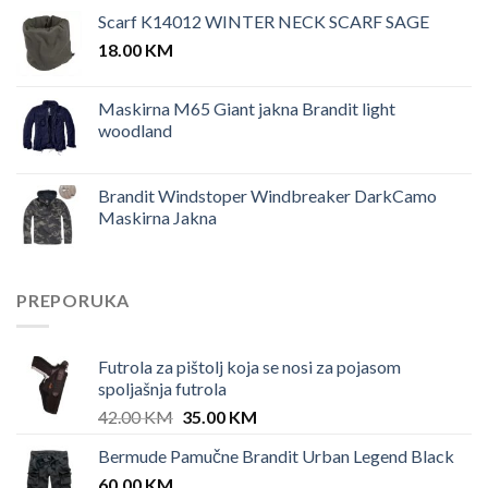
Scarf K14012 WINTER NECK SCARF SAGE
18.00
KM
Maskirna M65 Giant jakna Brandit light
woodland
Brandit Windstoper Windbreaker DarkCamo
Maskirna Jakna
PREPORUKA
Futrola za pištolj koja se nosi za pojasom
spoljašnja futrola
Original
Current
42.00
KM
35.00
KM
price
price
Bermude Pamučne Brandit Urban Legend Black
was:
is:
60.00
KM
42.00 KM.
35.00 KM.