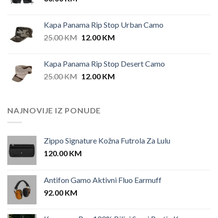
Kapa Panama Rip Stop Urban Camo
Original
Current
25.00
KM
12.00
KM
price
price
was:
is:
Kapa Panama Rip Stop Desert Camo
25.00 KM.
12.00 KM.
Original
Current
25.00
KM
12.00
KM
price
price
was:
is:
25.00 KM.
12.00 KM.
NAJNOVIJE IZ PONUDE
Zippo Signature Kožna Futrola Za Lulu
120.00
KM
Antifon Gamo Aktivni Fluo Earmuff
92.00
KM