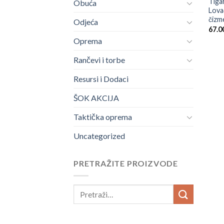
Tiga
Obuća
Lova
čizm
Odjeća
67.0
Oprema
Rančevi i torbe
Resursi i Dodaci
ŠOK AKCIJA
Taktička oprema
Uncategorized
PRETRAŽITE PROIZVODE