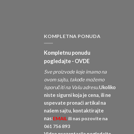
KOMPLETNA PONUDA
Kompletnu ponudu
pogledajte -
OVDE
Sve proizvode koje imamo na
ovom sajtu, takođe možemo
isporučiti na Vašu adresu.
Ukoliko
niste sigurni koja je cena, ili ne
uspevate pronaći artikal na
našem sajtu, kontaktirajte
nas:
EMAIL
ili nas pozovite na
061 756 893
Video prezentacije pogledajte