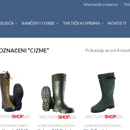
Informacije o isporuci
Poš
ODJEĆA
RANČEVI I TORBE
TAKTIČKA OPREMA
NOVOSTI
Prikazuju se svi 4 rezul
OZNAČENI “CIZME”
LOVAČKE/RIBOLOVAČKE ČIZME
LOVAČKE/RIBOLOVAČKE ČIZME
LOVAČKE/RIBOLOVAČKE ČIZME