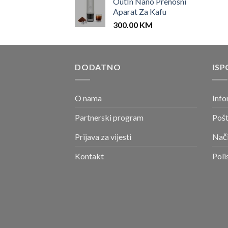
OutIn Nano Prenosni
Aparat Za Kafu
300.00
KM
DODATNO
ISP
O nama
Info
Partnerski program
Pošt
Prijava za vijesti
Nači
Kontakt
Poli