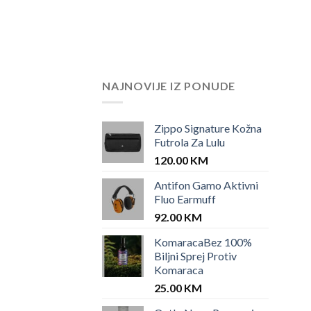
was:
is:
150.00 KM.
85.00 KM.
NAJNOVIJE IZ PONUDE
Zippo Signature Kožna
Futrola Za Lulu
120.00
KM
Antifon Gamo Aktivni
Fluo Earmuff
92.00
KM
KomaracaBez 100%
Biljni Sprej Protiv
Komaraca
25.00
KM