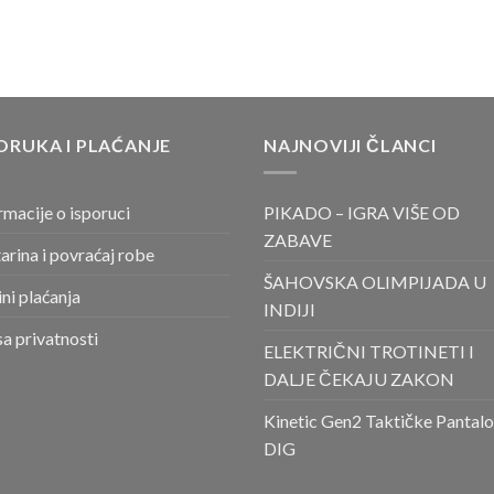
ORUKA I PLAĆANJE
NAJNOVIJI ČLANCI
rmacije o isporuci
PIKADO – IGRA VIŠE OD
ZABAVE
arina i povraćaj robe
ŠAHOVSKA OLIMPIJADA U
ni plaćanja
INDIJI
sa privatnosti
ELEKTRIČNI TROTINETI I
DALJE ČEKAJU ZAKON
Kinetic Gen2 Taktičke Pantal
DIG