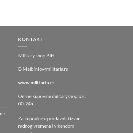
KONTAKT
Military shop BiH
E-Mail:
info@militaria.rs
www.militaria.rs
Online kupovine militaryshop.ba :
00-24h.
one
Za kupovine u prodavnici izvan
radnog vremena i vikendom