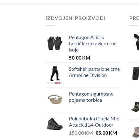
IZDVOJENI PROIZVODI
PR
Pentagon Arktik
taktičke rukavice crne
boje
50.00
KM
Softshell pantalone crne
Armoline Division
Pentagon sigurnosno
pojasna torbica
Poluduboka Cipela Mid
Attack 114-Outdoor
Original
Current
150.00
KM
85.00
KM
price
price