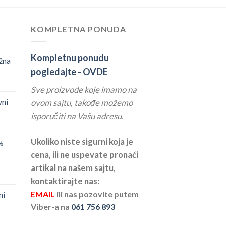
KOMPLETNA PONUDA
Kompletnu ponudu
žna
pogledajte -
OVDE
Sve proizvode koje imamo na
vni
ovom sajtu, takođe možemo
isporučiti na Vašu adresu.
Ukoliko niste sigurni koja je
%
cena, ili ne uspevate pronaći
artikal na našem sajtu,
kontaktirajte nas:
EMAIL
ili nas pozovite putem
ni
Viber-a na
061 756 893