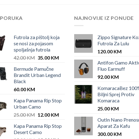
EPORUKA
NAJNOVIJE IZ PONUDE
Futrola za pištolj koja
Zippo Signature Ko
se nosi za pojasom
Futrola Za Lulu
spoljašnja futrola
120.00
KM
Original
Current
42.00
KM
35.00
KM
Antifon Gamo Akti
price
price
Bermude Pamučne
Fluo Earmuff
was:
is:
Brandit Urban Legend
42.00 KM.
35.00 KM.
92.00
KM
Black
KomaracaBez 100
60.00
KM
Biljni Sprej Protiv
Kapa Panama Rip Stop
Komaraca
Urban Camo
25.00
KM
Original
Current
25.00
KM
12.00
KM
OutIn Nano Prenos
price
price
Kapa Panama Rip Stop
Aparat Za Kafu
was:
is:
Desert Camo
25.00 KM.
12.00 KM.
300.00
KM