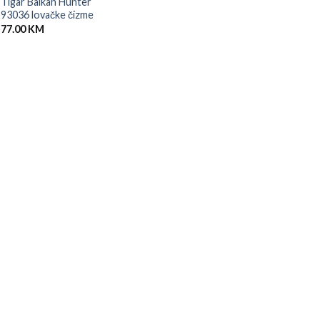
Tigar Balkan Hunter
93036 lovačke čizme
77.00
KM