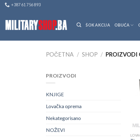
Skip
+387 61 756 893
to
content
ŠOK AKCIJA
OBUĆA
POČETNA
/
SHOP
/
PROIZVODI 
PROIZVODI
KNJIGE
Lovačka oprema
Nekategorisano
NOŽEVI