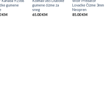
r Kanada 91568
Kolmax 065 Duboke
Wolf Predator
čke gumene
gumene čizme za
Lovačke Čizme 3mm
e
sneg
Neopren
0
KM
65.00
KM
85.00
KM