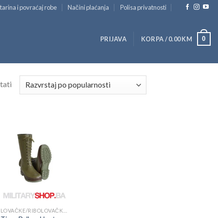
tarina i povraćaj robe
Načini plaćanja
Polisa privatnosti
0
PRIJAVA
KORPA /
0.00
KM
tati
LOVAČKE/RIBOLOVAČKE ČIZME