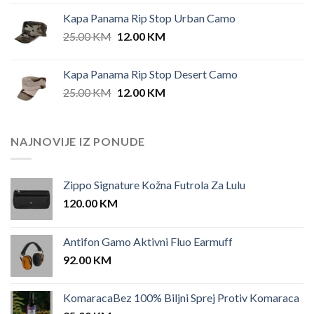
Kapa Panama Rip Stop Urban Camo
Original
Current
25.00
KM
12.00
KM
price
price
was:
is:
Kapa Panama Rip Stop Desert Camo
25.00 KM.
12.00 KM.
Original
Current
25.00
KM
12.00
KM
price
price
was:
is:
25.00 KM.
12.00 KM.
NAJNOVIJE IZ PONUDE
Zippo Signature Kožna Futrola Za Lulu
120.00
KM
Antifon Gamo Aktivni Fluo Earmuff
92.00
KM
KomaracaBez 100% Biljni Sprej Protiv Komaraca