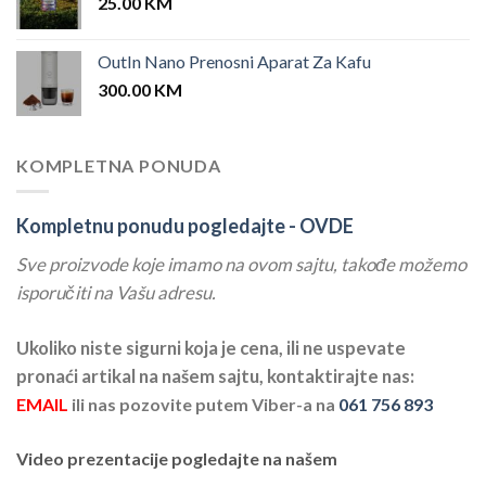
25.00
KM
OutIn Nano Prenosni Aparat Za Kafu
300.00
KM
KOMPLETNA PONUDA
Kompletnu ponudu pogledajte -
OVDE
Sve proizvode koje imamo na ovom sajtu, takođe možemo
isporučiti na Vašu adresu.
Ukoliko niste sigurni koja je cena, ili ne uspevate
pronaći artikal na našem sajtu, kontaktirajte nas:
EMAIL
ili nas pozovite putem Viber-a na
061 756 893
Video prezentacije pogledajte na našem