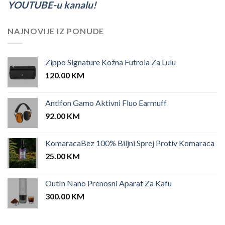
YOUTUBE-u kanalu!
NAJNOVIJE IZ PONUDE
Zippo Signature Kožna Futrola Za Lulu
120.00
KM
Antifon Gamo Aktivni Fluo Earmuff
92.00
KM
KomaracaBez 100% Biljni Sprej Protiv Komaraca
25.00
KM
OutIn Nano Prenosni Aparat Za Kafu
300.00
KM