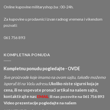
Online kupovine militaryshop.ba : 00-24h.
Za kupovine u prodavnici izvan radnog vremena i vikendom
pozvati:
061 756 893
KOMPLETNA PONUDA
Kompletnu ponudu pogledajte -
OVDE
Sve proizvode koje imamo na ovom sajtu, takođe možemo
isporučiti na Vašu adresu.
Ukoliko niste sigurni koja je
cena, ili ne uspevate pronaći artikal na našem sajtu,
kontaktirajte nas:
EMAIL
ili nas pozovite na
061 756 893
Video prezentacije pogledajte na našem