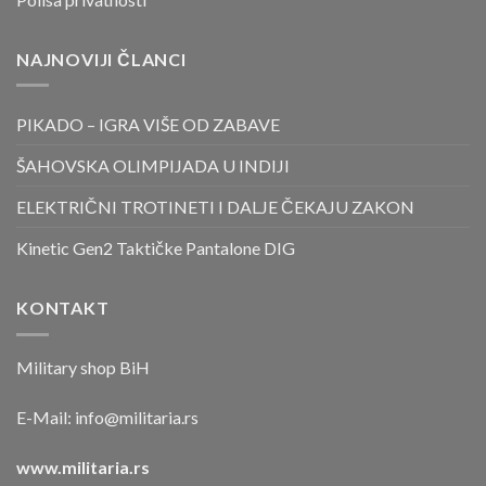
NAJNOVIJI ČLANCI
PIKADO – IGRA VIŠE OD ZABAVE
ŠAHOVSKA OLIMPIJADA U INDIJI
ELEKTRIČNI TROTINETI I DALJE ČEKAJU ZAKON
Kinetic Gen2 Taktičke Pantalone DIG
KONTAKT
Military shop BiH
E-Mail:
info@militaria.rs
www.militaria.rs