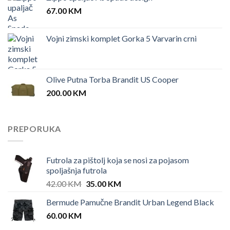
67.00
KM
Vojni zimski komplet Gorka 5 Varvarin crni
Olive Putna Torba Brandit US Cooper
200.00
KM
PREPORUKA
Futrola za pištolj koja se nosi za pojasom
spoljašnja futrola
Original
Current
42.00
KM
35.00
KM
price
price
Bermude Pamučne Brandit Urban Legend Black
was:
is:
60.00
KM
42.00 KM.
35.00 KM.