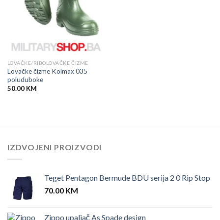
LOVAČKE/RIBOLOVAČKE ČIZME
Lovačke čizme Kolmax 035
poluduboke
50.00
KM
IZDVOJENI PROIZVODI
Teget Pentagon Bermude BDU serija 2 0 Rip Stop
70.00
KM
Zippo upaljač As Spade design