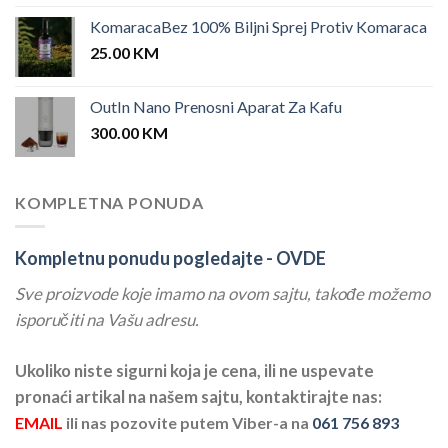
KomaracaBez 100% Biljni Sprej Protiv Komaraca
25.00
KM
OutIn Nano Prenosni Aparat Za Kafu
300.00
KM
KOMPLETNA PONUDA
Kompletnu ponudu pogledajte -
OVDE
Sve proizvode koje imamo na ovom sajtu, takođe možemo
isporučiti na Vašu adresu.
Ukoliko niste sigurni koja je cena, ili ne uspevate
pronaći artikal na našem sajtu, kontaktirajte nas:
EMAIL
ili nas pozovite putem Viber-a na
061 756 893