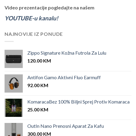
Video prezentacije pogledajte na našem
YOUTUBE-u kanalu!
NAJNOVIJE IZ PONUDE
Zippo Signature Kožna Futrola Za Lulu
120.00
KM
Antifon Gamo Aktivni Fluo Earmuff
92.00
KM
KomaracaBez 100% Biljni Sprej Protiv Komaraca
25.00
KM
OutIn Nano Prenosni Aparat Za Kafu
300.00
KM