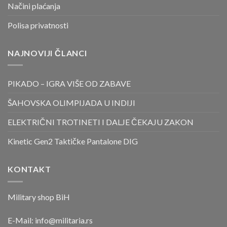
Načini plaćanja
Polisa privatnosti
NAJNOVIJI ČLANCI
PIKADO – IGRA VIŠE OD ZABAVE
ŠAHOVSKA OLIMPIJADA U INDIJI
ELEKTRIČNI TROTINETI I DALJE ČEKAJU ZAKON
Kinetic Gen2 Taktičke Pantalone DIG
KONTAKT
Military shop BiH
E-Mail:
info@militaria.rs