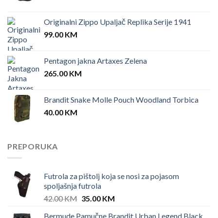
Originalni Zippo Upaljač Replika Serije 1941
99.00
KM
Pentagon jakna Artaxes Zelena
265.00
KM
Brandit Snake Molle Pouch Woodland Torbica
40.00
KM
PREPORUKA
Futrola za pištolj koja se nosi za pojasom
spoljašnja futrola
Original
Current
42.00
KM
35.00
KM
price
price
Bermude Pamučne Brandit Urban Legend Black