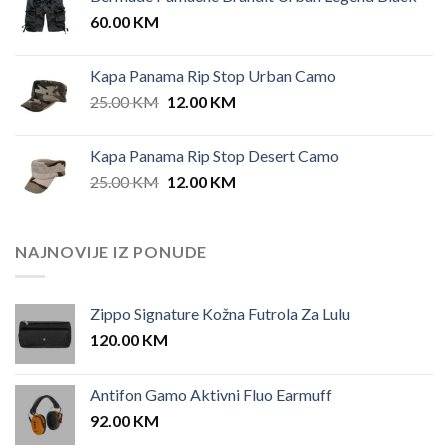
was:
is:
60.00
KM
42.00 KM.
35.00 KM.
Kapa Panama Rip Stop Urban Camo
Original
Current
25.00
KM
12.00
KM
price
price
was:
is:
Kapa Panama Rip Stop Desert Camo
25.00 KM.
12.00 KM.
Original
Current
25.00
KM
12.00
KM
price
price
was:
is:
25.00 KM.
12.00 KM.
NAJNOVIJE IZ PONUDE
Zippo Signature Kožna Futrola Za Lulu
120.00
KM
Antifon Gamo Aktivni Fluo Earmuff
92.00
KM