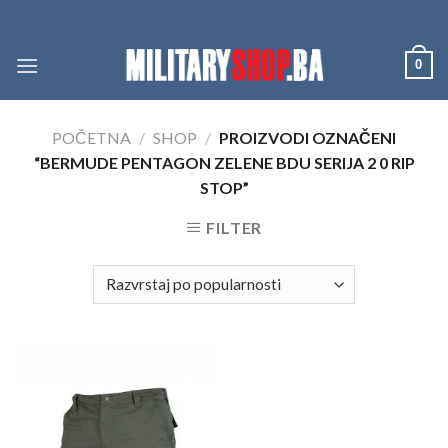
Skip
to
content
0
POČETNA
/
SHOP
/
PROIZVODI OZNAČENI
“BERMUDE PENTAGON ZELENE BDU SERIJA 2 0 RIP
STOP”
FILTER