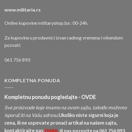
www.militaria.rs
Online kupovine militaryshop.ba : 00-24h.
Za kupovine u prodavnici izvan radnog vremena i vikendom
pozvati:
061 756 893
KOMPLETNA PONUDA
Kompletnu ponudu pogledajte -
OVDE
Sve proizvode koje imamo na ovom sajtu, takođe možemo
isporučiti na Vašu adresu.
Ukoliko niste sigurni koja je
cena, ili ne uspevate pronaći artikal na našem sajtu,
kontaktirajte nas:
EMAIL
ili nas pozovite na
061 756 893