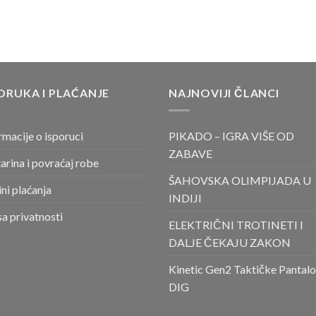
ORUKA I PLAĆANJE
NAJNOVIJI ČLANCI
rmacije o isporuci
PIKADO – IGRA VIŠE OD
ZABAVE
arina i povraćaj robe
ŠAHOVSKA OLIMPIJADA U
ni plaćanja
INDIJI
sa privatnosti
ELEKTRIČNI TROTINETI I
DALJE ČEKAJU ZAKON
Kinetic Gen2 Taktičke Pantal
DIG