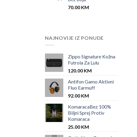
70.00
KM
NAJNOVIJE IZ PONUDE
Zippo Signature Kožna
Futrola Za Lulu
120.00
KM
Antifon Gamo Aktivni
Fluo Earmuff
92.00
KM
KomaracaBez 100%
Biljni Sprej Protiv
Komaraca
25.00
KM