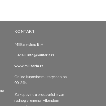
KONTAKT
Military shop BiH
E-Mail:
info@militaria.rs
www.militaria.rs
Online kupovine militaryshop.ba :
00-24h.
one
Za kupovine u prodavnici izvan
radnog vremena i vikendom