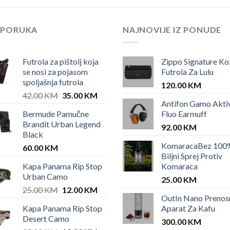
EPORUKA
NAJNOVIJE IZ PONUDE
Futrola za pištolj koja
Zippo Signature Ko
se nosi za pojasom
Futrola Za Lulu
spoljašnja futrola
120.00
KM
Original
Current
42.00
KM
35.00
KM
Antifon Gamo Akti
price
price
Bermude Pamučne
Fluo Earmuff
was:
is:
Brandit Urban Legend
KM.
42.00 KM.
35.00 KM.
92.00
KM
Black
KomaracaBez 100
60.00
KM
Biljni Sprej Protiv
Kapa Panama Rip Stop
Komaraca
Urban Camo
25.00
KM
Original
Current
25.00
KM
12.00
KM
OutIn Nano Prenos
price
price
Kapa Panama Rip Stop
Aparat Za Kafu
was:
is:
Desert Camo
25.00 KM.
12.00 KM.
300.00
KM