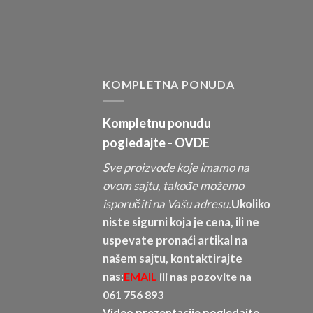
KOMPLETNA PONUDA
Kompletnu ponudu
pogledajte -
OVDE
Sve proizvode koje imamo na
ovom sajtu, takođe možemo
isporučiti na Vašu adresu.
Ukoliko
niste sigurni koja je cena, ili ne
uspevate pronaći artikal na
našem sajtu, kontaktirajte
nas:
EMAIL
ili nas pozovite na
061 756 893
Video prezentacije pogledajte