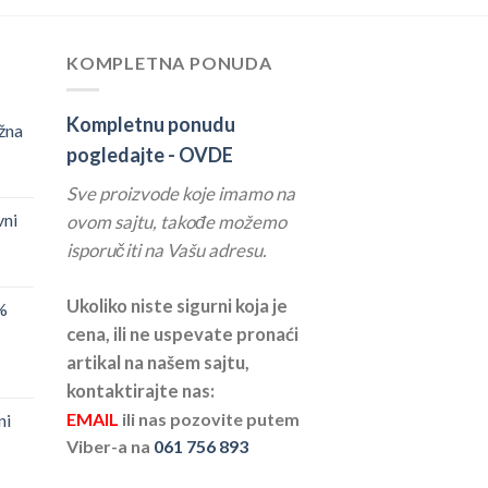
KOMPLETNA PONUDA
Kompletnu ponudu
žna
pogledajte -
OVDE
Sve proizvode koje imamo na
vni
ovom sajtu, takođe možemo
isporučiti na Vašu adresu.
Ukoliko niste sigurni koja je
%
cena, ili ne uspevate pronaći
artikal na našem sajtu,
kontaktirajte nas:
EMAIL
ili nas pozovite putem
ni
Viber-a na
061 756 893