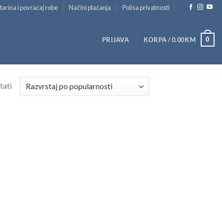
tarina i povraćaj robe
Načini plaćanja
Polisa privatnosti
0
PRIJAVA
KORPA /
0.00
KM
tati