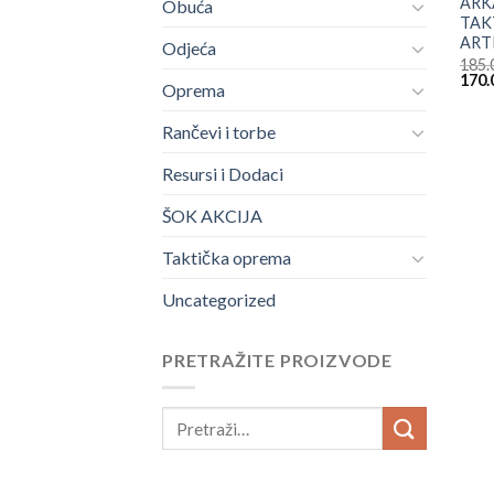
ARK
Obuća
TAK
ART
Odjeća
185.
Origi
170.
Oprema
price
was:
185.
Rančevi i torbe
Resursi i Dodaci
ŠOK AKCIJA
Taktička oprema
Uncategorized
PRETRAŽITE PROIZVODE