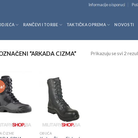
Informacije o isporuci
Poš
ODJEĆA
RANČEVI I TORBE
TAKTIČKA OPREMA
NOVOSTI
Prikazuju se svi 2 rezul
OZNAČENI “ARKADA CIZMA”
ja!
A ČIZME
OBUĆA