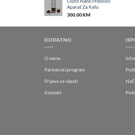
OutIn Nano Prenosni
Aparat Za Kafu
300.00
KM
DODATNO
ISP
O nama
Info
Partnerski program
Pošt
Prijava za vijesti
Nači
Kontakt
Poli