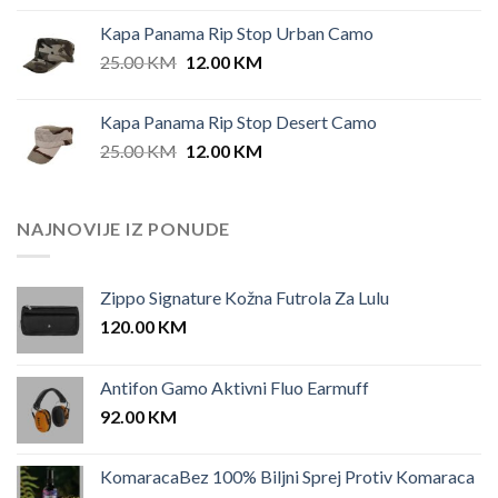
Kapa Panama Rip Stop Urban Camo
Original
Current
25.00
KM
12.00
KM
price
price
was:
is:
Kapa Panama Rip Stop Desert Camo
25.00 KM.
12.00 KM.
Original
Current
25.00
KM
12.00
KM
price
price
was:
is:
25.00 KM.
12.00 KM.
NAJNOVIJE IZ PONUDE
Zippo Signature Kožna Futrola Za Lulu
120.00
KM
Antifon Gamo Aktivni Fluo Earmuff
92.00
KM
KomaracaBez 100% Biljni Sprej Protiv Komaraca