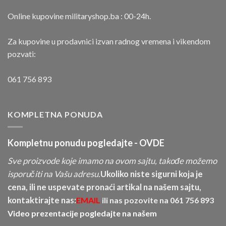
Online kupovine militaryshop.ba : 00-24h.
Za kupovine u prodavnici izvan radnog vremena i vikendom
pozvati:
061 756 893
KOMPLETNA PONUDA
Kompletnu ponudu pogledajte -
OVDE
Sve proizvode koje imamo na ovom sajtu, takođe možemo
isporučiti na Vašu adresu.
Ukoliko niste sigurni koja je
cena, ili ne uspevate pronaći artikal na našem sajtu,
kontaktirajte nas:
EMAIL
ili nas pozovite na
061 756 893
Video prezentacije pogledajte na našem