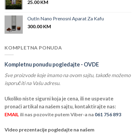
25.00
KM
OutIn Nano Prenosni Aparat Za Kafu
300.00
KM
KOMPLETNA PONUDA
Kompletnu ponudu pogledajte -
OVDE
Sve proizvode koje imamo na ovom sajtu, takođe možemo
isporučiti na Vašu adresu.
Ukoliko niste sigurni koja je cena, ili ne uspevate
pronaći artikal na našem sajtu, kontaktirajte nas:
EMAIL
ili nas pozovite putem Viber-a na
061 756 893
Video prezentacije pogledajte na našem