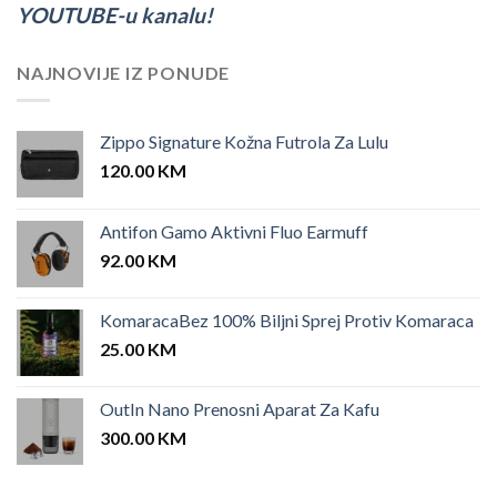
YOUTUBE-u kanalu!
NAJNOVIJE IZ PONUDE
Zippo Signature Kožna Futrola Za Lulu
120.00
KM
Antifon Gamo Aktivni Fluo Earmuff
92.00
KM
KomaracaBez 100% Biljni Sprej Protiv Komaraca
25.00
KM
OutIn Nano Prenosni Aparat Za Kafu
300.00
KM