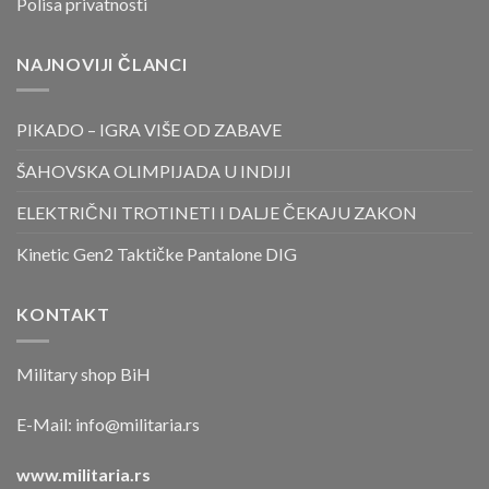
Polisa privatnosti
NAJNOVIJI ČLANCI
PIKADO – IGRA VIŠE OD ZABAVE
ŠAHOVSKA OLIMPIJADA U INDIJI
ELEKTRIČNI TROTINETI I DALJE ČEKAJU ZAKON
Kinetic Gen2 Taktičke Pantalone DIG
KONTAKT
Military shop BiH
E-Mail:
info@militaria.rs
www.militaria.rs