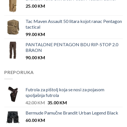
25.00
KM
Tac Maven Assault 50 litara kojot ranac Pentagon
tactical
99.00
KM
PANTALONE PENTAGON BDU RIP-STOP 2.0
BRAON
90.00
KM
PREPORUKA
Futrola za pištolj koja se nosi za pojasom
spoljašnja futrola
Original
Current
42.00
KM
35.00
KM
price
price
Bermude Pamučne Brandit Urban Legend Black
was:
is:
60.00
KM
42.00 KM.
35.00 KM.