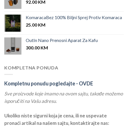
92.00
KM
KomaracaBez 100% Biljni Sprej Protiv Komaraca
25.00
KM
OutIn Nano Prenosni Aparat Za Kafu
300.00
KM
KOMPLETNA PONUDA
Kompletnu ponudu pogledajte -
OVDE
Sve proizvode koje imamo na ovom sajtu, takođe možemo
isporučiti na Vašu adresu.
Ukoliko niste sigurni koja je cena, ili ne uspevate
pronaći artikal na našem sajtu, kontaktirajte nas: