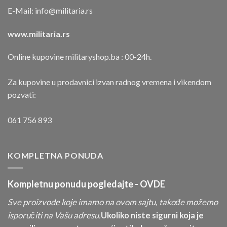
E-Mail:
info@militaria.rs
www.militaria.rs
Online kupovine militaryshop.ba : 00-24h.
Za kupovine u prodavnici izvan radnog vremena i vikendom
pozvati:
061 756 893
KOMPLETNA PONUDA
Kompletnu ponudu pogledajte -
OVDE
Sve proizvode koje imamo na ovom sajtu, takođe možemo
isporučiti na Vašu adresu.
Ukoliko niste sigurni koja je