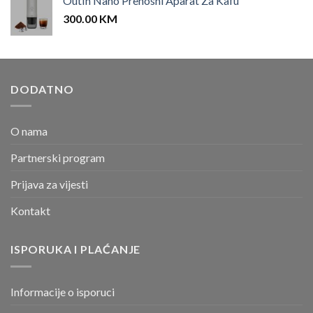
OutIn Nano Prenosni Aparat Za Kafu
300.00
KM
DODATNO
O nama
Partnerski program
Prijava za vijesti
Kontakt
ISPORUKA I PLAĆANJE
Informacije o isporuci