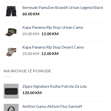
price
price
Bermude Pamučne Brandit Urban Legend Black
was:
is:
60.00
KM
42.00 KM.
35.00 KM.
Kapa Panama Rip Stop Urban Camo
Original
Current
25.00
KM
12.00
KM
price
price
was:
is:
Kapa Panama Rip Stop Desert Camo
25.00 KM.
12.00 KM.
Original
Current
25.00
KM
12.00
KM
price
price
was:
is:
25.00 KM.
12.00 KM.
NAJNOVIJE IZ PONUDE
Zippo Signature Kožna Futrola Za Lulu
120.00
KM
Antifon Gamo Aktivni Fluo Earmuff