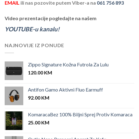
EMAIL
ili nas pozovite putem Viber-a na
061 756 893
Video prezentacije pogledajte na našem
YOUTUBE-u kanalu!
NAJNOVIJE IZ PONUDE
Zippo Signature Kožna Futrola Za Lulu
120.00
KM
Antifon Gamo Aktivni Fluo Earmuff
92.00
KM
KomaracaBez 100% Biljni Sprej Protiv Komaraca
25.00
KM