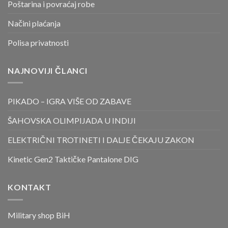
Poštarina i povraćaj robe
Načini plaćanja
Polisa privatnosti
NAJNOVIJI ČLANCI
PIKADO – IGRA VIŠE OD ZABAVE
ŠAHOVSKA OLIMPIJADA U INDIJI
ELEKTRIČNI TROTINETI I DALJE ČEKAJU ZAKON
Kinetic Gen2 Taktičke Pantalone DIG
KONTAKT
Military shop BiH