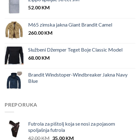
52.00
KM
M65 zimska jakna Giant Brandit Camel
260.00
KM
Službeni Džemper Teget Boje Classic Model
68.00
KM
Brandit Windstoper-Windbreaker Jakna Navy
Blue
PREPORUKA
Futrola za pištolj koja se nosi za pojasom
spoljašnja futrola
Original
Current
42.00
KM
35.00
KM